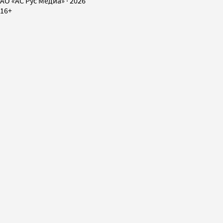
AO «АС Рус Медиа»
·
2026
16+