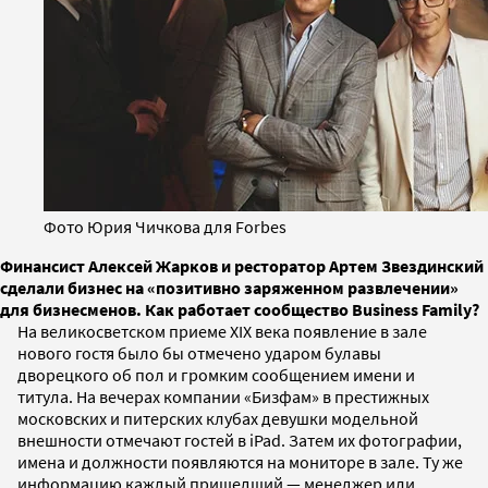
Фото Юрия Чичкова для Forbes
Финансист Алексей Жарков и ресторатор Артем Звездинский
сделали бизнес на «позитивно заряженном развлечении»
для бизнесменов. Как работает сообщество Business Family?
На великосветском приеме XIX века появление в зале
нового гостя было бы отмечено ударом булавы
дворецкого об пол и громким сообщением имени и
титула. На вечерах компании «Бизфам» в престижных
московских и питерских клубах девушки модельной
внешности отмечают гостей в iPad. Затем их фотографии,
имена и должности появляются на мониторе в зале. Ту же
информацию каждый пришедший — менеджер или