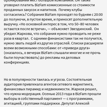
уговорил платить BizFam комиссионные со стоимости
проданных закусок и напитков. Почему клубы
согласились? Собрания BizFam проходят по будням с 20:00
до полуночи, в пустое время, и приносят дополнительную
выручку. «Но основной интерес в том, что 50–80 человек
остаются после встречи», — объясняет Звездинский. Он
убедил Жаркова, что собрания нужно проводить не реже
раза в квартал. С одними финансистами так не получится,
нужно звать людей из других отраслей. Списки расширяли
всеми возможными способами: от «приведи друга»
(оказалось, о вечерах BizFam слышали многие и не прочь
были поучаствовать) до рекламы на деловых
конференциях.
Но в популярности таилась и угроза. Состоятельная
аудитория привлекала агентов сетевого маркетинга,
финансовых пирамид и недвижимости. Жарков решил,
что нужна модерация. Осенью 2013 года в BizFam прошли
выборы в собственный парламент — с программами,
агитацией, группами поддержки. Депутат Алексей