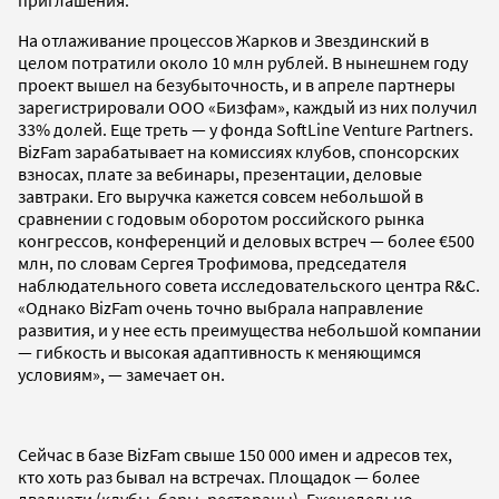
На отлаживание процессов Жарков и Звездинский в
целом потратили около 10 млн рублей. В нынешнем году
проект вышел на безубыточность, и в апреле партнеры
зарегистрировали ООО «Бизфам», каждый из них получил
33% долей. Еще треть — у фонда SoftLine Venture Partners.
BizFam зарабатывает на комиссиях клубов, спонсорских
взносах, плате за вебинары, презентации, деловые
завтраки. Его выручка кажется совсем небольшой в
сравнении с годовым оборотом российского рынка
конгрессов, конференций и деловых встреч — более €500
млн, по словам Сергея Трофимова, председателя
наблюдательного совета исследовательского центра R&C.
«Однако BizFam очень точно выбрала направление
развития, и у нее есть преимущества небольшой компании
— гибкость и высокая адаптивность к меняющимся
условиям», — замечает он.
Сейчас в базе BizFam свыше 150 000 имен и адресов тех,
кто хоть раз бывал на встречах. Площадок — более
двадцати (клубы, бары, рестораны). Еженедельно