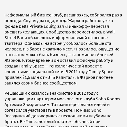
Неформальный бизнес-клуб, расширяясь, собирался раз в
полгода. Спустя два года, когда Жарков работал уже в
фонде Delta Private Equity, зал «Тинькофф» перестал
вмещать желающих. Сообщество переместилось в Wall
Street Bar и обзавелось информсистемой на основе
твиттера. Однажды на встречу собралось больше ста
человек, и в баре не хватило мест. «Появилось ощущение,
что в этом может быть бизнес», — вспоминает Алексей
Жарков. К тому времени он оставил офисную работу и
создал Family Space — генеалогический проект с
элементами социальной сети. В 2011 году Family Space
привлек $1,5 млн от «ВТБ Капитал», а Жарков плотнее
занялся своим бизнес-сообществом.
Решающим оказалось знакомство в 2012 году с
управляющим партнером московского клуба Soho Rooms
Артемом Звездинским. Тот заинтересовался идеей и
согласился участвовать в проекте. Помимо Soho
Звездинский договорился с несколькими клубами не
брать с BizFam залоговый платеж, обычный при
бронировании мест большой компанией. Он также