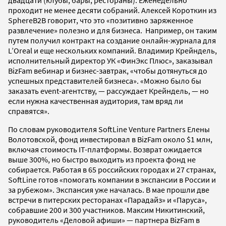
проходит не менее десяти собраний. Алексей Короткин из
SphereB2B говорит, что это «позитивно заряженное
развлечение» полезно и для бизнеса. Например, он таким
путем получил контракт на создание онлайн-журнала для
L’Oreal и еще нескольких компаний. Владимир Крейндель,
исполнительный директор УК «ФинЭкс Плюс», заказывал
BizFam вебинар и бизнес-завтрак, «чтобы дотянуться до
успешных представителей бизнеса». «Можно было бы
заказать event-агентству, — рассуждает Крейндель, — но
если нужна качественная аудитория, там вряд ли
справятся».
По словам руководителя SoftLine Venture Partners Елены
Волотовской, фонд инвестировал в BizFam около $1 млн,
включая стоимость IT-платформы. Возврат ожидается
выше 300%, но быстро выходить из проекта фонд не
собирается. Работая в 65 российских городах и 27 странах,
SoftLine готов «помогать компании в экспансии в России и
за рубежом». Экспансия уже началась. В мае прошли две
встречи в питерских ресторанах «Парадайз» и «Паруса»,
собравшие 200 и 300 участников. Максим Никитинский,
руководитель «Деловой афиши» — партнера BizFam в