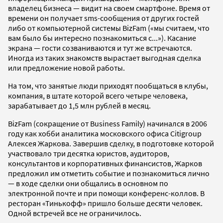
владелец бизнеса — видит на своем смартфоне. Время от
времени он получает sms-сообщения от других гостей
либо от компьютерной системы BizFam («мы считаем, что
вам было бы интересно познакомиться с...»). Касание
экрана — гости созваниваются и тут же встречаются.
Иногда из таких знакомств вырастает выгодная сделка
или предложение новой работы.
На том, что занятые люди приходят пообщаться в клубы,
компания, в штате которой всего четыре человека,
зарабатывает до 1,5 млн рублей в месяц.
BizFam (сокращение от Business Family) начинался в 2006
году как хобби аналитика московского офиса Citigroup
Алексея Жаркова. Завершив сделку, в подготовке которой
участвовало три десятка юристов, аудиторов,
консультантов и корпоративных финансистов, Жарков
предложил им отметить событие и познакомиться лично
— в ходе сделки они общались в основном по
электронной почте и при помощи конференс-коллов. В
ресторан «Тинькофф» пришло больше десяти человек.
Одной встречей все не ограничилось.