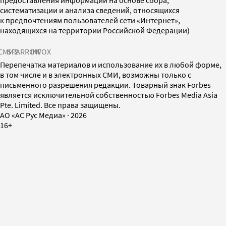
систематизации и анализа сведений, относящихся
к предпочтениям пользователей сети «Интернет»,
находящихся на территории Российской Федерации)
СМИ2
SPARROW
INFOX
Перепечатка материалов и использование их в любой форме,
в том числе и в электронных СМИ, возможны только с
письменного разрешения редакции. Товарный знак Forbes
является исключительной собственностью Forbes Media Asia
Pte. Limited. Все права защищены.
AO «АС Рус Медиа»
·
2026
16+