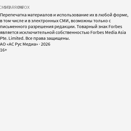
СМИ2
SPARROW
INFOX
Перепечатка материалов и использование их в любой форме,
в том числе и в электронных СМИ, возможны только с
письменного разрешения редакции. Товарный знак Forbes
является исключительной собственностью Forbes Media Asia
Pte. Limited. Все права защищены.
AO «АС Рус Медиа»
·
2026
16+