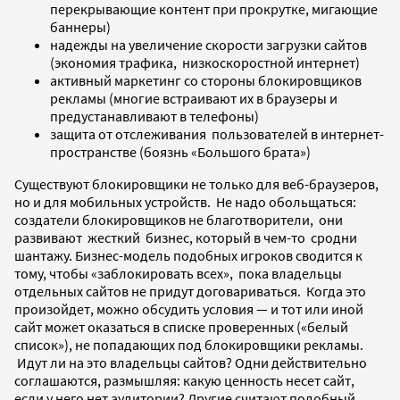
перекрывающие контент при прокрутке, мигающие
баннеры)
надежды на увеличение скорости загрузки сайтов
(экономия трафика, низкоскоростной интернет)
активный маркетинг со стороны блокировщиков
рекламы (многие встраивают их в браузеры и
предустанавливают в телефоны)
защита от отслеживания пользователей в интернет-
пространстве (боязнь «Большого брата»)
Существуют блокировщики не только для веб-браузеров,
но и для мобильных устройств. Не надо обольщаться:
создатели блокировщиков не благотворители, они
развивают жесткий бизнес, который в чем-то сродни
шантажу. Бизнес-модель подобных игроков сводится к
тому, чтобы «заблокировать всех», пока владельцы
отдельных сайтов не придут договариваться. Когда это
произойдет, можно обсудить условия — и тот или иной
сайт может оказаться в списке проверенных («белый
список»), не попадающих под блокировщики рекламы.
Идут ли на это владельцы сайтов? Одни действительно
соглашаются, размышляя: какую ценность несет сайт,
если у него нет аудитории? Другие считают подобный