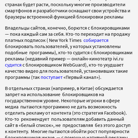
странах будет расти, поскольку многие производители
смартфонов и разработчики оснащают свои устройства и
браузеры встроенной функцией блокировки рекламы
Владельцы сайтов, конечно, борются с блокировщиками
— пока каждый сам за себя. Кто-то переходит на продажу
платных подписок ( New York Times
собирается
блокировать пользователей, у которых установлены
подобные программы), кто-то судится с блокировщиками
рекламы (недавний пример — онлайн-кинотеатр ivi.ru
судится
с блокировщиком WebGuard), кто-то ухудшает
качество видео для пользователей, установивших такие
программы (так
поступает
«Первый канал»).
В отдельных странах (например, в Китае) обсуждается
запрет на использование блокировщиков на
государственном уровне. Некоторые игроки в сфере
медиа пытаются программно не дать возможность
отделить рекламу от контента (это стратегия Facebook).
Кто-то рекомендует пользователям добавить данный
сайт в «белый список», не предоставляя без этого доступ
к контенту. Многие пытаются обойти рост популярности
блокировщиков иначе — с помощью нативной рекламы,