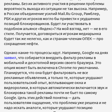
рекламы. Без их активного участия в решении проблемы
вероятность выхода из ситуации не так высока. Например,
в России объединение усилий Mail.Ru Group, Рамблер,
РБК и других игроков могло бы привести к ухудшению
позиций блокировщиков. Будет ли участвовать в
подобном альянсе «Яндекс»? На мой взгляд, нет — не в его
стиле. Получается, договориться игрокам медиарынка
будет так же нелегко, как и странам-членам ОПЕК — про
сокращение нефти.
Однако какие-то процессы идут. Например, Google на днях
заявил
, что собирается внедрить фильтр рекламы в
мобильной и десктопной версиях своего браузера. Это
опция может быть включена в Chrome по умолчанию.
Планируется, что она будет фильтровать не все
рекламные объявления, а только те, которые ухудшают
пользовательский опыт, всплывающие окна и
видеоролики, в которых автоматически включается звук и
блокировка такой рекламы почти не бьет по самому
Google. Цель этих действий понятна — дать
пользователям ощущение, что проблема уже решена и не
надо искать аналоги, которые ухудшают позицию