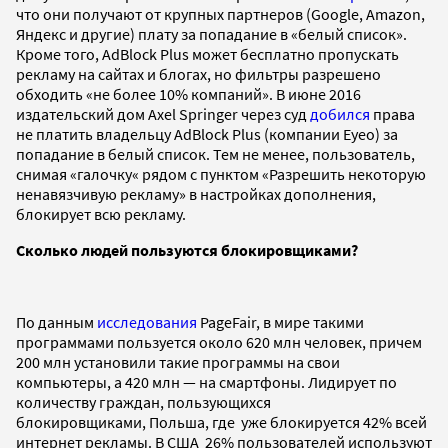
что они получают от крупных партнеров (Google, Amazon,
Яндекс и другие) плату за попадание в «белый список».
Кроме того, AdBlock Plus может бесплатно пропускать
рекламу на сайтах и блогах, но фильтры разрешено
обходить «не более 10% компаний». В июне 2016
издательский дом Axel Springer через суд
добился
права
не платить владельцу AdBlock Plus (компании Eyeo) за
попадание в белый список. Тем не менее, пользователь,
снимая «галочку« рядом с пунктом «Разрешить некоторую
ненавязчивую рекламу» в настройках дополнения,
блокирует всю рекламу.
Сколько людей пользуются блокировщиками?
По данным
исследования
PageFair, в мире такими
программами пользуется около 620 млн человек, причем
200 млн установили такие программы на свои
компьютеры, а 420 млн — на смартфоны. Лидирует по
количеству граждан, пользующихся
блокировщиками, Польша, где уже блокируется 42% всей
интернет рекламы. В США 26% пользователей используют