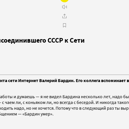
исоединившего СССР к Сети
ента сети Интернет Валерий Бардин. Его коллега вспоминает 
работы и думаешь — я не видел Бардина несколько лет, надо бы 
 с чаем ли, с коньяком ли, но всегда с беседой. И никогда так
уходить надо, но не хочется. Потому что в следующий раз ты вы
общением — «Бардин умер».