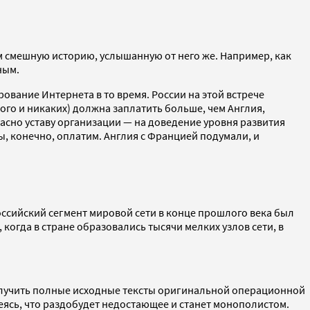
ем смешную историю, услышанную от него же. Например, как
ным.
рование Интернета в то время. России на этой встрече
кого и никаких) должна заплатить больше, чем Англия,
гласно уставу организации — на доведение уровня развития
ы, конечно, оплатим. Англия с Францией подумали, и
Российский сегмент мировой сети в конце прошлого века был
когда в стране образовались тысячи мелких узлов сети, в
получить полные исходные тексты оригинальной операционной
деясь, что раздобудет недостающее и станет монополистом.