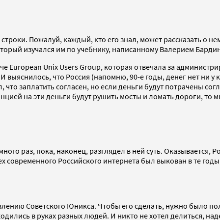
строки. Пожалуй, каждый, кто его знал, может рассказать о н
оторый изучался им по учебнику, написанному Валерием Барди
че European Unix Users Group, которая отвечала за администри
И выяснилось, что Россия (напомню, 90-е годы, денег нет ни у 
л, что заплатить согласен, но если деньги будут потрачены со
цией на эти деньги будут рушить мосты и ломать дороги, то м
ного раз, пока, наконец, разглядел в ней суть. Оказывается, 
х современного Российского интернета был выкован в те годы, 
оявлению Советского Юникса. Чтобы его сделать, нужно было 
ходились в руках разных людей. И никто не хотел делиться, на