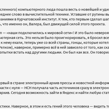
очисленного) компьютерного люда пошла весть о новейшей и у
еднее слово в вычислительной технике. Уставшие от рутины вы
ниями в Курчатовский институт. К тем, кто первым сделал шаг 
ь, что именно он, Валера, был движущей силой этого проекта.
зал — «наши подключились к мировой сети«! И это было невероя
ютерная сеть. Это нельзя было проигнорировать, я бросил все,
ь к нему ехали, теперь уже со всей страны, гонцы, которые хоте
лком), наверное, примерно всё в ней зависело от того, как ска
опытки встать над другими людьми. Он был как все. Он говорил
рвый в стране электронный архив прессы и новостной информа
асти с нуля — НСН получала часть источников сразу в электро
хив. Сегодня возможность зайти в Яндекс и найти любую стать
стики. Наверное, в этом и есть гений этого человека — видеть 