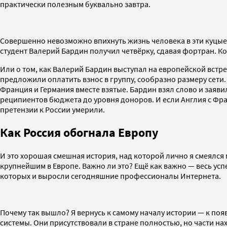
практически полезным буквально завтра.
Совершенно невозможно впихнуть жизнь человека в эти куцые 
студент Валерий Бардин получил четвёрку, сдавая фортран. К
Или о том, как Валерий Бардин выступал на европейской встре
предложили оплатить взнос в группу, сообразно размеру сети. 
Франция и Германия вместе взятые. Бардин взял слово и заяви
реципиентов бюджета до уровня доноров. И если Англия с Фран
претензии к России умерили.
Как Россия обогнала Европу
И это хорошая смешная история, над которой лично я смеялся м
крупнейшим в Европе. Важно ли это? Ещё как важно — весь успе
которых и выросли сегодняшние профессионалы Интернета.
Почему так вышло? Я вернусь к самому началу истории — к п
системы. Они присутствовали в стране полностью, но части на