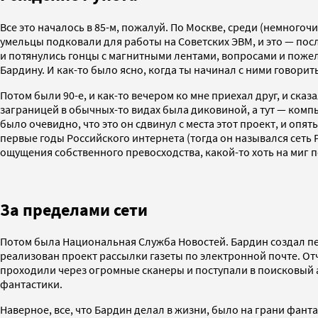
Все это началось в 85-м, пожалуй. По Москве, среди (немног
умельцы подковали для работы на Советских ЭВМ, и это — посл
и потянулись гонцы с магнитными лентами, вопросами и пожела
Бардину. И как-то было ясно, когда ты начинал с ними говорит
Потом были 90-е, и как-то вечером ко мне приехал друг, и ска
заграницей в обычных-то видах была диковиной, а тут — компь
было очевидно, что это он сдвинул с места этот проект, и опят
первые годы Российского интернета (тогда он назывался сеть Ре
ощущения собственного превосходства, какой-то хоть на миг п
За пределами сети
Потом была Национальная Служба Новостей. Бардин создал пе
реализован проект рассылки газеты по электронной почте. Отч
проходили через огромные сканеры и поступали в поисковый ар
фантастики.
Наверное, все, что Бардин делал в жизни, было на грани фанта