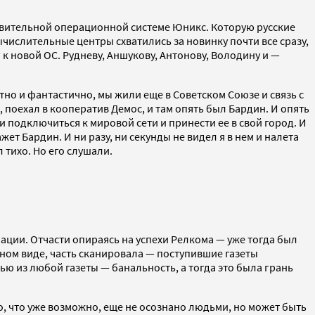
дивительной операционной системе Юникс. Которую русские
числительные центры схватились за новинку почти все сразу,
к новой ОС. Рудневу, Аншукову, Антонову, Володину и —
тно и фантастично, мы жили еще в Советском Союзе и связь с
 поехал в кооператив Демос, и там опять был Бардин. И опять
ли подключиться к мировой сети и принести ее в свой город. И
жет Бардин. И ни разу, ни секунды не видел я в нем и налета
 тихо. Но его слушали.
ции. Отчасти опираясь на успехи Релкома — уже тогда был
нном виде, часть сканировала — поступившие газеты
ю из любой газеты — банальность, а тогда это была грань
то, что уже возможно, еще не осознано людьми, но может быть