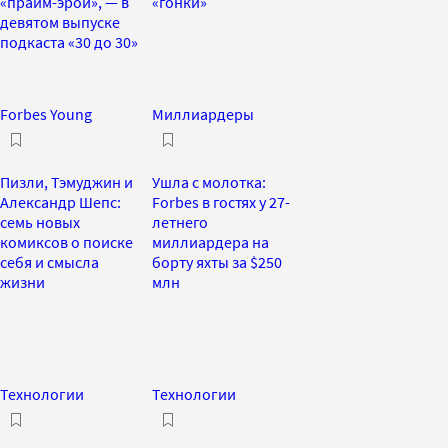
«прайм-эрой», — в
«гонки»
девятом выпуске
подкаста «30 до 30»
Forbes Young
Миллиардеры
Пизли, Тэмуджин и
Ушла с молотка:
Александр Шепс:
Forbes в гостях у 27-
семь новых
летнего
комиксов о поиске
миллиардера на
себя и смысла
борту яхты за $250
жизни
млн
Технологии
Технологии