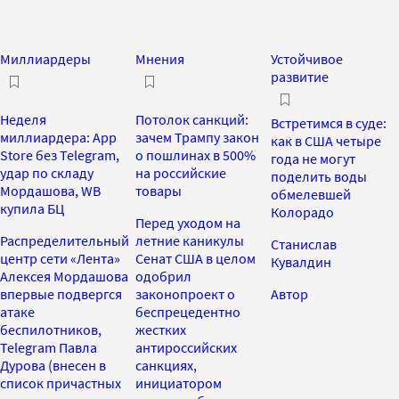
Миллиардеры
Мнения
Устойчивое
развитие
Неделя
Потолок санкций:
Встретимся в суде:
миллиардера: App
зачем Трампу закон
как в США четыре
Store без Telegram,
о пошлинах в 500%
года не могут
удар по складу
на российские
поделить воды
Мордашова, WB
товары
обмелевшей
купила БЦ
Колорадо
Перед уходом на
Распределительный
летние каникулы
Станислав
центр сети «Лента»
Сенат США в целом
Кувалдин
Алексея Мордашова
одобрил
впервые подвергся
законопроект о
Автор
атаке
беспрецедентно
беспилотников,
жестких
Telegram Павла
антироссийских
Дурова (внесен в
санкциях,
список причастных
инициатором