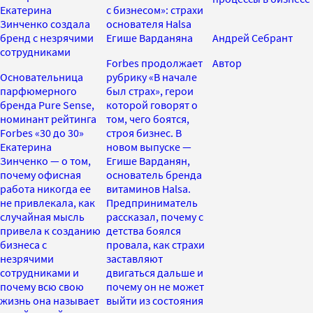
Екатерина
с бизнесом»: страхи
Зинченко создала
основателя Halsa
бренд с незрячими
Егише Варданяна
Андрей Себрант
сотрудниками
Forbes продолжает
Автор
Основательница
рубрику «В начале
парфюмерного
был страх», герои
бренда Pure Sense,
которой говорят о
номинант рейтинга
том, чего боятся,
Forbes «30 до 30»
строя бизнес. В
Екатерина
новом выпуске —
Зинченко — о том,
Егише Варданян,
почему офисная
основатель бренда
работа никогда ее
витаминов Halsa.
не привлекала, как
Предприниматель
случайная мысль
рассказал, почему с
привела к созданию
детства боялся
бизнеса с
провала, как страхи
незрячими
заставляют
сотрудниками и
двигаться дальше и
почему всю свою
почему он не может
жизнь она называет
выйти из состояния