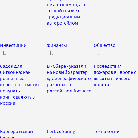
не автономно, а в
тесной связке с
традиционным
авторетейлом
Инвестиции
Финансы
Общество
Садок для
В «Сбере» указали
Последствия
биткойна: как
на новый характер
пожаров в Европе с
розничные
«демографического
высоты птичьего
инвесторы смогут
разрыва» в
полета
покупать
российском бизнесе
криптовалюту в
России
Карьера и свой
Forbes Young
Технологии
бизнес