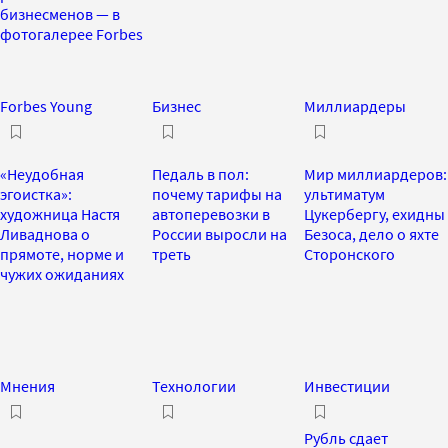
бизнесменов — в
фотогалерее Forbes
Forbes Young
Бизнес
Миллиардеры
«Неудобная
Педаль в пол:
Мир миллиардеров:
эгоистка»:
почему тарифы на
ультиматум
художница Настя
автоперевозки в
Цукербергу, ехидны
Ливаднова о
России выросли на
Безоса, дело о яхте
прямоте, норме и
треть
Сторонского
чужих ожиданиях
Мнения
Технологии
Инвестиции
Рубль сдает