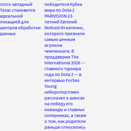
этого западный
победителя Кубка
Техас становится
мира по Dota 2
идеальной
PARIVISION 23-
локацией для
летний Евгений
центров обработки
Noticed Игнатенко,
данных
которого признали
самым ценным
игроком
чемпионата. В
преддверии The
International 2026 —
главного турнира
года по Dota 2 — в
интервью Forbes
Young
киберспортсмен
рассказал о шансах
на победу его
команды и главных
соперниках, а также
о том, как родители
раньше относились