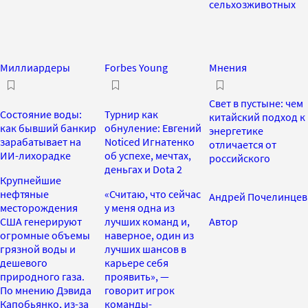
сельхозживотных
Миллиардеры
Forbes Young
Мнения
Свет в пустыне: чем
Состояние воды:
Турнир как
китайский подход к
как бывший банкир
обнуление: Евгений
энергетике
зарабатывает на
Noticed Игнатенко
отличается от
ИИ-лихорадке
об успехе, мечтах,
российского
деньгах и Dota 2
Крупнейшие
нефтяные
«Считаю, что сейчас
Андрей Почелинцев
месторождения
у меня одна из
США генерируют
лучших команд и,
Автор
огромные объемы
наверное, один из
грязной воды и
лучших шансов в
дешевого
карьере себя
природного газа.
проявить», —
По мнению Дэвида
говорит игрок
Капобьянко, из-за
команды-