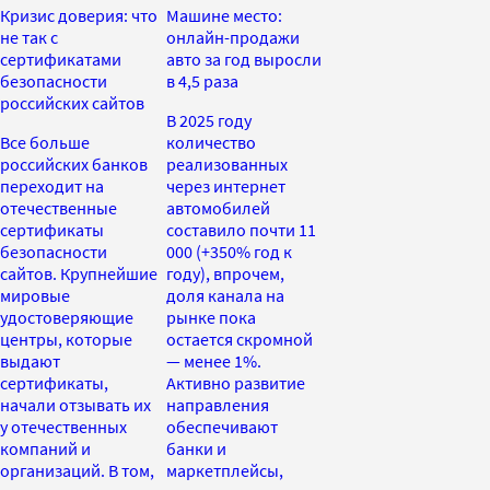
Кризис доверия: что
Машине место:
не так с
онлайн-продажи
сертификатами
авто за год выросли
безопасности
в 4,5 раза
российских сайтов
В 2025 году
Все больше
количество
российских банков
реализованных
переходит на
через интернет
отечественные
автомобилей
сертификаты
составило почти 11
безопасности
000 (+350% год к
сайтов. Крупнейшие
году), впрочем,
мировые
доля канала на
удостоверяющие
рынке пока
центры, которые
остается скромной
выдают
— менее 1%.
сертификаты,
Активно развитие
начали отзывать их
направления
у отечественных
обеспечивают
компаний и
банки и
организаций. В том,
маркетплейсы,