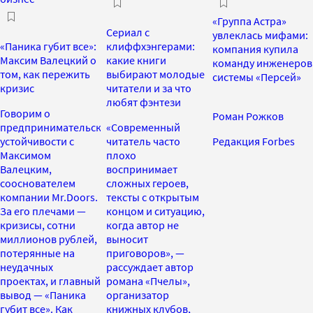
«Группа Астра»
Сериал с
увлеклась мифами:
«Паника губит все»:
клиффхэнгерами:
компания купила
Максим Валецкий о
какие книги
команду инженеров
том, как пережить
выбирают молодые
системы «Персей»
кризис
читатели и за что
любят фэнтези
Говорим о
Роман Рожков
предпринимательской
«Современный
устойчивости с
читатель часто
Редакция Forbes
Максимом
плохо
Валецким,
воспринимает
сооснователем
сложных героев,
компании Mr.Doors.
тексты с открытым
За его плечами —
концом и ситуацию,
кризисы, сотни
когда автор не
миллионов рублей,
выносит
потерянные на
приговоров», —
неудачных
рассуждает автор
проектах, и главный
романа «Пчелы»,
вывод — «Паника
организатор
губит все». Как
книжных клубов,