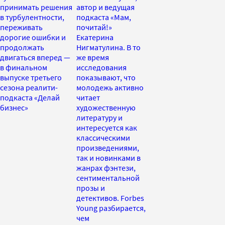
принимать решения
автор и ведущая
в турбулентности,
подкаста «Мам,
переживать
почитай!»
дорогие ошибки и
Екатерина
продолжать
Нигматулина. В то
двигаться вперед —
же время
в финальном
исследования
выпуске третьего
показывают, что
сезона реалити-
молодежь активно
подкаста «Делай
читает
бизнес»
художественную
литературу и
интересуется как
классическими
произведениями,
так и новинками в
жанрах фэнтези,
сентиментальной
прозы и
детективов. Forbes
Young разбирается,
чем