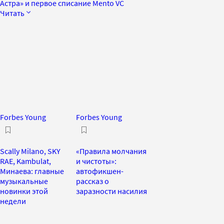
Астра» и первое списание Mento VC
Читать
Forbes Young
Forbes Young
Scally Milano, SKY
«Правила молчания
RAE, Kambulat,
и чистоты»:
Минаева: главные
автофикшен-
музыкальные
рассказ о
новинки этой
заразности насилия
недели