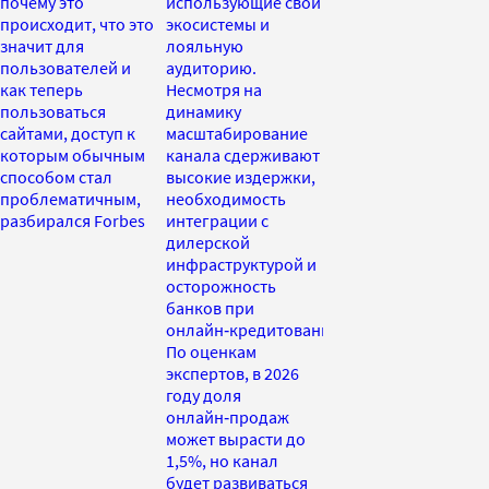
почему это
использующие свои
происходит, что это
экосистемы и
значит для
лояльную
пользователей и
аудиторию.
как теперь
Несмотря на
пользоваться
динамику
сайтами, доступ к
масштабирование
которым обычным
канала сдерживают
способом стал
высокие издержки,
проблематичным,
необходимость
разбирался Forbes
интеграции с
дилерской
инфраструктурой и
осторожность
банков при
онлайн‑кредитовании.
По оценкам
экспертов, в 2026
году доля
онлайн‑продаж
может вырасти до
1,5%, но канал
будет развиваться