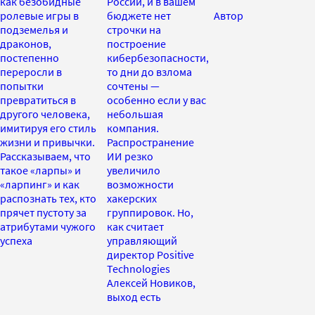
как безобидные
России, и в вашем
ролевые игры в
бюджете нет
Автор
подземелья и
строчки на
драконов,
построение
постепенно
кибербезопасности,
переросли в
то дни до взлома
попытки
сочтены —
превратиться в
особенно если у вас
другого человека,
небольшая
имитируя его стиль
компания.
жизни и привычки.
Распространение
Рассказываем, что
ИИ резко
такое «ларпы» и
увеличило
«ларпинг» и как
возможности
распознать тех, кто
хакерских
прячет пустоту за
группировок. Но,
атрибутами чужого
как считает
успеха
управляющий
директор Positive
Technologies
Алексей Новиков,
выход есть