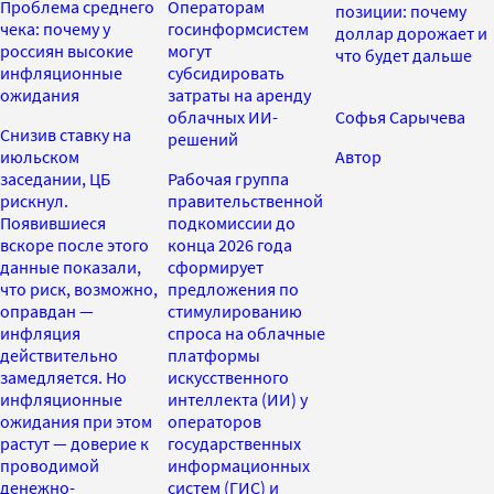
Проблема среднего
Операторам
позиции: почему
чека: почему у
госинформсистем
доллар дорожает и
россиян высокие
могут
что будет дальше
инфляционные
субсидировать
ожидания
затраты на аренду
облачных ИИ-
Софья Сарычева
Снизив ставку на
решений
июльском
Автор
заседании, ЦБ
Рабочая группа
рискнул.
правительственной
Появившиеся
подкомиссии до
вскоре после этого
конца 2026 года
данные показали,
сформирует
что риск, возможно,
предложения по
оправдан —
стимулированию
инфляция
спроса на облачные
действительно
платформы
замедляется. Но
искусственного
инфляционные
интеллекта (ИИ) у
ожидания при этом
операторов
растут — доверие к
государственных
проводимой
информационных
денежно-
систем (ГИС) и