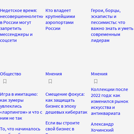
Недетское время:
Кто владеет
Герои, борцы,
несовершеннолетним
крупнейшими
эскаписты и
в России могут
аэропортами
пессимисты: что
запретить
России
важно знать и уметь
мессенджеры и
современным
соцсети
лидерам
Общество
Мнения
Мнения
Коллекции после
Игра в имитацию:
Смещение фокуса:
2022 года: как
как зумеры
как защищать
изменился рынок
увлеклись
бизнес в эпоху
искусства и
«ларпингом» и что с
дешевых кибератак
антиквариата
ним не так
Если вы строите
Александр
То, что начиналось
свой бизнес в
Хочинский