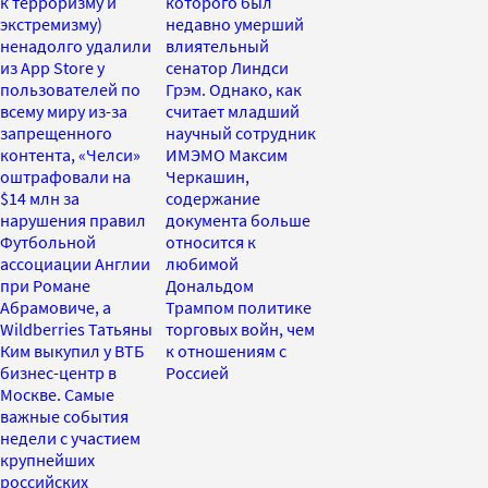
к терроризму и
которого был
экстремизму)
недавно умерший
ненадолго удалили
влиятельный
из App Store у
сенатор Линдси
пользователей по
Грэм. Однако, как
всему миру из-за
считает младший
запрещенного
научный сотрудник
контента, «Челси»
ИМЭМО Максим
оштрафовали на
Черкашин,
$14 млн за
содержание
нарушения правил
документа больше
Футбольной
относится к
ассоциации Англии
любимой
при Романе
Дональдом
Абрамовиче, а
Трампом политике
Wildberries Татьяны
торговых войн, чем
Ким выкупил у ВТБ
к отношениям с
бизнес-центр в
Россией
Москве. Самые
важные события
недели с участием
крупнейших
российских