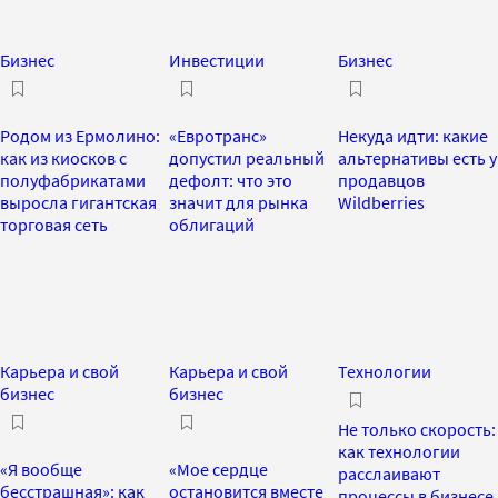
Бизнес
Инвестиции
Бизнес
Родом из Ермолино:
«Евротранс»
Некуда идти: какие
как из киосков с
допустил реальный
альтернативы есть у
полуфабрикатами
дефолт: что это
продавцов
выросла гигантская
значит для рынка
Wildberries
торговая сеть
облигаций
Карьера и свой
Карьера и свой
Технологии
бизнес
бизнес
Не только скорость:
как технологии
«Я вообще
«Мое сердце
расслаивают
бесстрашная»: как
остановится вместе
процессы в бизнесе