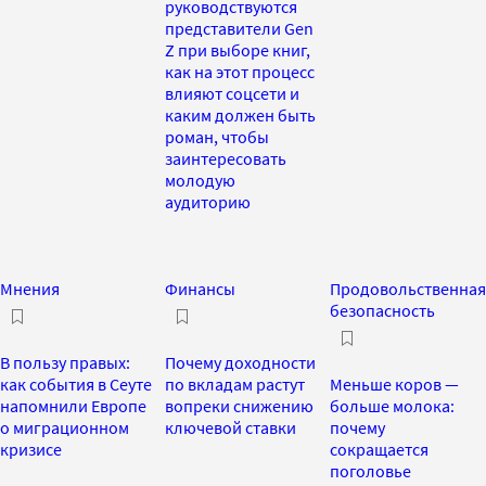
руководствуются
представители Gen
Z при выборе книг,
как на этот процесс
влияют соцсети и
каким должен быть
роман, чтобы
заинтересовать
молодую
аудиторию
Мнения
Финансы
Продовольственная
безопасность
В пользу правых:
Почему доходности
как события в Сеуте
по вкладам растут
Меньше коров —
напомнили Европе
вопреки снижению
больше молока:
о миграционном
ключевой ставки
почему
кризисе
сокращается
поголовье