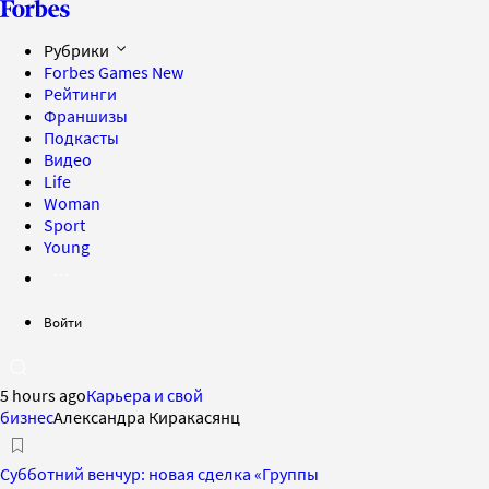
Рубрики
Forbes Games
New
Рейтинги
Франшизы
Подкасты
Видео
Life
Woman
Sport
Young
Войти
5 hours ago
Карьера и свой
бизнес
Александра Киракасянц
Субботний венчур: новая сделка «Группы