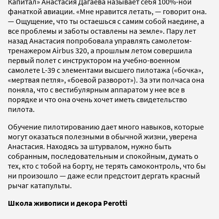
Капитал» Анастасия Дагаева называет себя 100%-ной
фанаткой авиации. «Мне нравится летать, — говорит она.
— Ощущение, что ты остаешься с самим собой наедине, а
все проблемы и заботы оставлены на земле». Пару лет
назад Анастасия попробовала управлять самолетом-
тренажером Airbus 320, а прошлым летом совершила
первый полет с инструктором на учебно-военном
самолете L-39 с элементами высшего пилотажа («бочка»,
«мертвая петля», «боевой разворот»). За эти полчаса она
поняла, что с вестибулярным аппаратом у нее все в
порядке и что она очень хочет иметь свидетельство
пилота.
Обучение пилотированию дает много навыков, которые
могут оказаться полезными в обычной жизни, уверена
Анастасия. Находясь за штурвалом, нужно быть
собранным, последовательным и спокойным, думать о
тех, кто с тобой на борту, не терять самоконтроль, что бы
ни произошло — даже если предстоит дергать красный
рычаг катапульты.
Школа живописи и декора Perotti