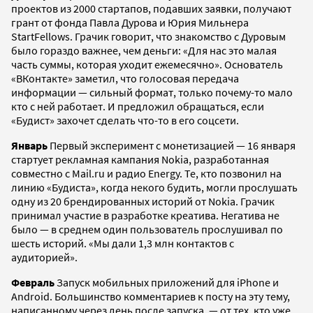
проектов из 2000 стартапов, подавших заявки, получают
грант от фонда Павла Дурова и Юрия Мильнера
StartFellows. Грачик говорит, что знакомство с Дуровым
было гораздо важнее, чем деньги: «Для нас это малая
часть суммы, которая уходит ежемесячно». Основатель
«ВКонтакте» заметил, что голосовая передача
информации — сильный формат, только почему-то мало
кто с ней работает. И предложил обращаться, если
«Будист» захочет сделать что-то в его соцсети.
Январь
Первый эксперимент с монетизацией — 16 января
стартует рекламная кампания Nokia, разработанная
совместно с Mail.ru и радио Energy. Те, кто позвонил на
линию «Будиста», когда некого будить, могли прослушать
одну из 20 брендированных историй от Nokia. Грачик
принимал участие в разработке креатива. Негатива не
было — в среднем один пользователь прослушивал по
шесть историй. «Мы дали 1,3 млн контактов с
аудиторией».
Февраль
Запуск мобильных приложений для iPhone и
Android. Большинство комментариев к посту на эту тему,
написанному через день после запуска, — от тех, кто уже