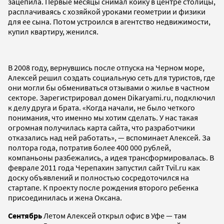
зацепила. Первые месяцы снимал койку в центре столицы,
расплачиваясь с хозяйкой уроками геометрии и физики
для ее сына. Потом устроился в агентство недвижимости,
купил квартиру, женился.
В 2008 году, вернувшись после отпуска на Черном море,
Алексей решил создать социальную сеть для туристов, где
они могли бы обмениваться отзывами о жилье в частном
секторе. Зарегистрировал домен Dikaryami.ru, подключил
к делу друга и брата. «Когда начали, не было четкого
понимания, что именно мы хотим сделать. У нас такая
огромная получилась карта сайта, что разработчики
отказались над ней работать», — вспоминает Алексей. За
полтора года, потратив более 400 000 рублей,
компаньоны разбежались, а идея трансформировалась. В
феврале 2011 года Черепахин запустил сайт Tvil.ru как
доску объявлений и полностью сосредоточился на
стартапе. К проекту после рождения второго ребенка
присоединилась и жена Оксана.
Сентябрь
Летом Алексей открыл офис в Уфе — там