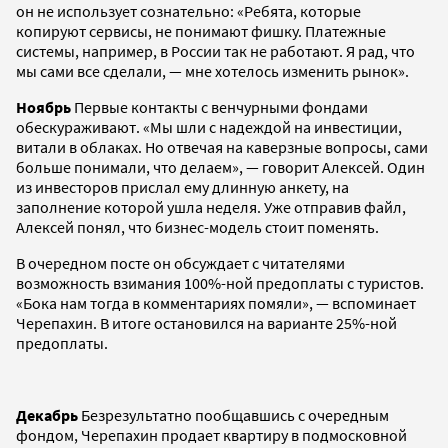
он не использует сознательно: «Ребята, которые
копируют сервисы, не понимают фишку. Платежные
системы, например, в России так не работают. Я рад, что
мы сами все сделали, — мне хотелось изменить рынок».
Ноябрь
Первые контакты с венчурными фондами
обескураживают. «Мы шли с надеждой на инвестиции,
витали в облаках. Но отвечая на каверзные вопросы, сами
больше понимали, что делаем», — говорит Алексей. Один
из инвесторов прислал ему длинную анкету, на
заполнение которой ушла неделя. Уже отправив файл,
Алексей понял, что бизнес-модель стоит поменять.
В очередном посте он обсуждает с читателями
возможность взимания 100%-ной предоплаты с туристов.
«Бока нам тогда в комментариях помяли», — вспоминает
Черепахин. В итоге остановился на варианте 25%-ной
предоплаты.
Декабрь
Безрезультатно пообщавшись с очередным
фондом, Черепахин продает квартиру в подмосковной