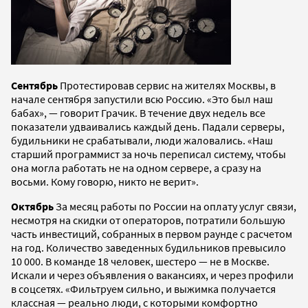
Сентябрь
Протестировав сервис на жителях Москвы, в
начале сентября запустили всю Россию. «Это был наш
бабах», — говорит Грачик. В течение двух недель все
показатели удваивались каждый день. Падали серверы,
будильники не срабатывали, люди жаловались. «Наш
старший программист за ночь переписал систему, чтобы
она могла работать не на одном сервере, а сразу на
восьми. Кому говорю, никто не верит».
Октябрь
За месяц работы по России на оплату услуг связи,
несмотря на скидки от операторов, потратили большую
часть инвестиций, собранных в первом раунде с расчетом
на год. Количество заведенных будильников превысило
10 000. В команде 18 человек, шестеро — не в Москве.
Искали и через объявления о вакансиях, и через профили
в соцсетях. «Фильтруем сильно, и выжимка получается
классная — реально люди, с которыми комфортно