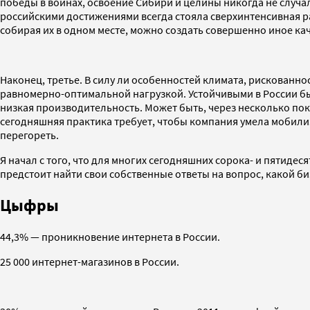
победы в войнах, освоение Сибири и целины никогда не случ
российскими достижениями всегда стояла сверхинтенсивная ра
собирая их в одном месте, можно создать совершенно иное ка
Наконец, третье. В силу ли особенностей климата, рискованнос
равномерно-оптимальной нагрузкой. Устойчивыми в России бы
низкая производительность. Может быть, через несколько поко
сегодняшняя практика требует, чтобы компания умела мобили
перегореть.
Я начал с того, что для многих сегодняшних сорока- и пятид
предстоит найти свои собственные ответы на вопрос, какой би
Цыфры
44,3% — проникновение интернета в России.
25 000 интернет-магазинов в России.