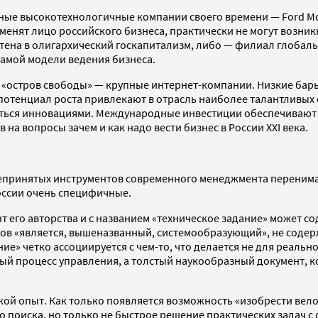
 высокотехнологичные компании своего времени — Ford Motors в
зменят лицо российского бизнеса, практически не могут возни
тена в олигархический госкапитализм, либо — филиал глобал
амой модели ведения бизнеса.
«остров свободы» — крупные интернет-компании. Низкие барье
потенциал роста привлекают в отрасль наиболее талантливых 
маться инновациями. Международные инвестиции обеспечиваю
а вопросы зачем и как надо вести бизнес в России XXI века.
бщепринятых инструментов современного менеджмента переним
России очень специфичные.
нт его авторства и с названием «техническое задание» может с
ов «является, вышеназванный, системообразующий», не содерж
» четко ассоциируется с чем-то, что делается не для реальног
й процесс управления, а толстый наукообразный документ, ко
ой опыт. Как только появляется возможность «изобрести велос
о поиска, но только не быстрое решение практических задач с