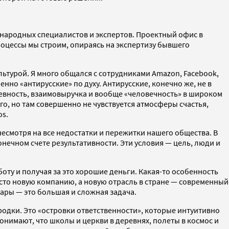
народных специалистов и экспертов. Проектный офис в
роцессы мы строим, опираясь на экспертизу бывшего
ьтурой. Я много общался с сотрудниками Amazon, Facebook,
нно «антирусские» по духу. Антирусские, конечно же, не в
ушевность, взаимовыручка и вообще «человечность» в широком
о, но там совершенно не чувствуется атмосферы счастья,
os.
несмотря на все недостатки и пережитки нашего общества. В
ечном счете результативности. Эти условия — цель, люди и
оту и получая за это хорошие деньги. Какая-то особенность
росто новую компанию, а новую отрасль в стране — современный
вары — это большая и сложная задача.
одки. Это «островки ответственности», которые интуитивно
понимают, что школы и церкви в деревнях, полеты в космос и