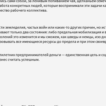
ались сами собой, за ленивым попиванием чая, щелканьем сем
бота конкретных людей, которые воспринимали эти задачи как
чество рабочего коллектива.
ти земледелия, частых войн или каких-то других причин, но ист
вают только два состояния: либо предельная мобилизация и в
лений это изменится и мы сможем, как шведы и немцы, изо дня
зовывать все имеющиеся ресурсы до предела и при этом свое
есятилетних предпринимателей деньги — единственная цель и с
знес считать успешным.