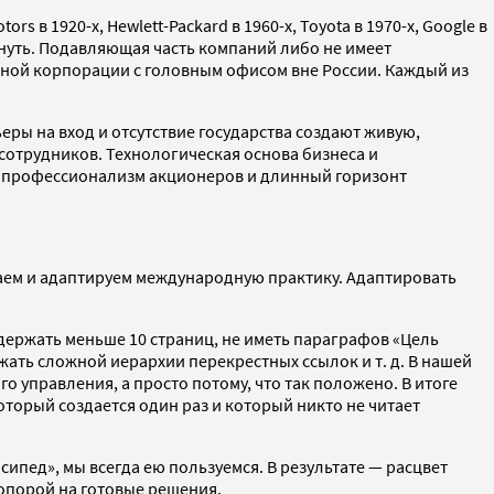
 1920-х, Hewlett-Packard в 1960-х, Toyota в 1970-х, Google в
кнуть. Подавляющая часть компаний либо не имеет
ьной корпорации с головным офисом вне России. Каждый из
ры на вход и отсутствие государства создают живую,
сотрудников. Технологическая основа бизнеса и
т профессионализм акционеров и длинный горизонт
аем и адаптируем международную практику. Адаптировать
одержать меньше 10 страниц, не иметь параграфов «Цель
ать сложной иерархии перекрестных ссылок и т. д. В нашей
о управления, а просто потому, что так положено. В итоге
торый создается один раз и который никто не читает
ипед», мы всегда ею пользуемся. В результате — расцвет
 опорой на готовые решения.