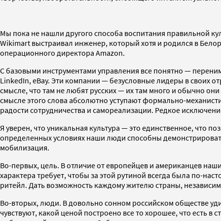
Мы пока не нашли другого способа воспитания правильной ку
Wikimart выстраивал инженер, который хотя и родился в Белор
операционного директора Amazon.
С базовыми инструментами управления все понятно — перенима
LinkedIn, eBay. Эти компании — безусловные лидеры в своих о
смысле, что там не любят русских — их там много и обычно о
смысле этого слова абсолютно уступают формально-механистич
радости сотрудничества и самореализации. Редкое исключени
Я уверен, что уникальная культура — это единственное, что 
определенных условиях наши люди способны демонстрировать ч
мобилизация.
Во-первых, цель. В отличие от европейцев и американцев наши
характера требует, чтобы за этой рутиной всегда была по-нас
ритейл. Дать возможность каждому жителю страны, независимо
Во-вторых, люди. В довольно сонном российском обществе уд
чувствуют, какой ценой построено все то хорошее, что есть в 