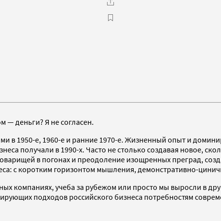
 — деньги? Я не согласен.
 в 1950-е, 1960-е и ранние 1970-е. Жизненный опыт и домини
неса получали в 1990-х. Часто не столько создавая новое, ск
 товарищей в погонах и преодоление изощренных преград, соз
неса: с коротким горизонтом мышления, демонстративно-цини
ных компаниях, учеба за рубежом или просто мы выросли в дру
нирующих подходов российского бизнеса потребностям соврем