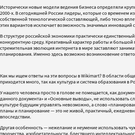
Исторически новые модели ведения бизнеса определяли крупные
2000-х. В сегодняшней России лидеры, которые со временем и
собственной технологической составляющей, либо тесно впле
этих вариантов исключает возможность значимых инноваций с
В структуре российской экономики практически единственный 
конкурентную среду. Креативный характер работы и большой 
стремительная эволюция интернета в мире заставляют зани
планирования. Именно здесь возможно возникновение ответов н
Как мы ищем ответы на эти вопросы в Wikimart? В области о
приходится много, так как культура и система образования в 
У нашего человека просто в голове не помещается, как докуме
данного документа» и «Основные выводы», не использовать сл
культуре будущим управлять невозможно, а слово «планирование
планы и планирование — это не живой, практичный, ежедневны
впоследствии.
Другая особенность — нежелание и неумение использовать чуж
творчества, изобретательности, блестящего интеллектуальног