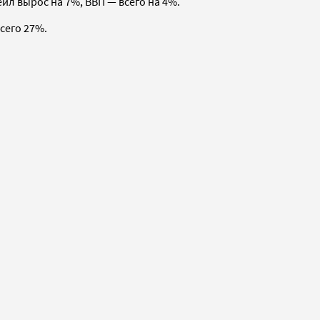
йл вырос на 7%, ВВП — всего на 4%.
сего 27%.