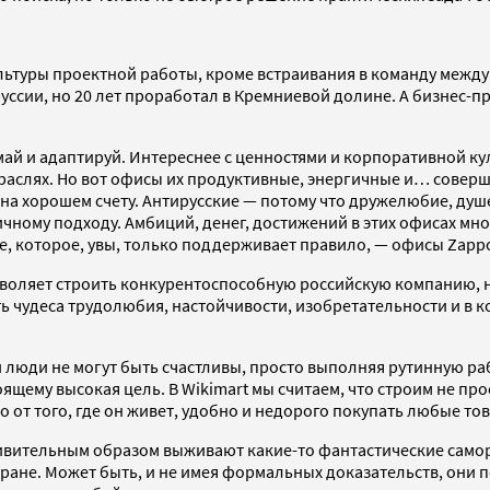
льтуры проектной работы, кроме встраивания в команду между
уссии, но 20 лет проработал в Кремниевой долине. А бизнес-п
й и адаптируй. Интереснее с ценностями и корпоративной кул
траслях. Но вот офисы их продуктивные, энергичные и… соверше
ни на хорошем счету. Антирусские — потому что дружелюбие, д
ному подходу. Амбиций, денег, достижений в этих офисах мног
е, которое, увы, только поддерживает правило, — офисы Zapp
позволяет строить конкурентоспособную российскую компанию, 
удеса трудолюбия, настойчивости, изобретательности и в кон
 люди не могут быть счастливы, просто выполняя рутинную раб
тоящему высокая цель. В Wikimart мы считаем, что строим не п
 от того, где он живет, удобно и недорого покупать любые то
ивительным образом выживают какие-то фантастические самор
стране. Может быть, и не имея формальных доказательств, они 