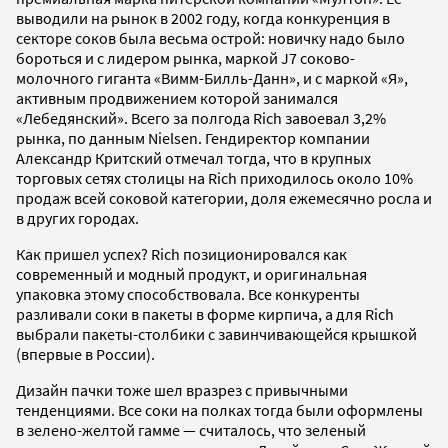
выводили на рынок в 2002 году, когда конкуренция в
секторе соков была весьма острой: новичку надо было
бороться и с лидером рынка, маркой J7 соково-
молочного гиганта «Вимм-Билль-Данн», и с маркой «Я»,
активным продвижением которой занимался
«Лебедянский». Всего за полгода Rich завоевал 3,2%
рынка, по данным Nielsen. Гендиректор компании
Александр Критский отмечал тогда, что в крупных
торговых сетях столицы на Rich приходилось около 10%
продаж всей соковой категории, доля ежемесячно росла и
в других городах.
Как пришел успех? Rich позиционировался как
современный и модный продукт, и оригинальная
упаковка этому способствовала. Все конкуренты
разливали соки в пакеты в форме кирпича, а для Rich
выбрали пакеты-столбики с завинчивающейся крышкой
(впервые в России).
Дизайн пачки тоже шел вразрез с привычными
тенденциями. Все соки на полках тогда были оформлены
в зелено-желтой гамме — считалось, что зеленый