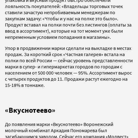
упаковка и вкусный продукт быстро обеспечили
лояльность покупателей: «Владельцы торговых точек
ставили зачастую непробиваемым менеджерам по
закупкам задачу: «Чтобы и у нас на полке это было».
Продукт вставал на полки почти без листингов (оплаты за
ввод в ассортимент), которые на тот момент уже были
непременным условием попадания в магазины».
Упор в продвижении марки сделали на выкладке в местах
продаж. За короткий срок «Частная галерея» встала на
полки по всей России — сейчас уровень представленности
марки в супер- и гипермаркетах городов по городам с
населением от 500 000 человек — 95%. Ассортимент вырос
с четырех продуктов до 11. Продажи растут ежегодно на
15-18% в тоннаже.
«Вкуснотеево»
До появления марки «Вкуснотеево» Воронежский
молочный комбинат Аркадия Пономарева был
загибающимся заводом. Сейчас его компания «Молвест»