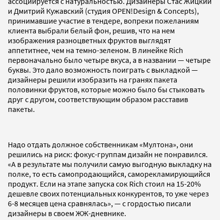
ассоциируется с натуральностью. Дизайнеры Стас Жицкий
и Дмитрий Кужавский (студия OPEN!Design & Concepts),
принимавшие участие в тендере, вопреки пожеланиям
клиента выбрали белый фон, решив, что на нем
изображения разноцветных фруктов выглядят
аппетитнее, чем на темно-зеленом. В линейке Rich
первоначально было четыре вкуса, а в названии — четыре
буквы. Это дало возможность поиграть с выкладкой —
дизайнеры решили изобразить на гранях пакета
половинки фруктов, которые можно было бы стыковать
друг с другом, соответствующим образом расставив
пакеты.
Надо отдать должное собственникам «Мултона», они
решились на риск: фокус-группам дизайн не понравился.
«А в результате мы получили самую выгодную выкладку на
полке, то есть самопродающийся, саморекламирующийся
продукт. Если на этапе запуска сок Rich стоил на 15-20%
дешевле своих потенциальных конкурентов, то уже через
6-8 месяцев цена сравнялась», — с гордостью писали
дизайнеры в своем ЖЖ-дневнике.