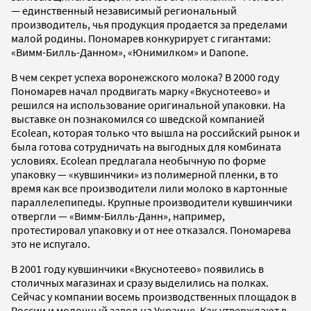
— единственный независимый региональный
производитель, чья продукция продается за пределами
малой родины. Пономарев конкурирует с гигантами:
«Вимм-Билль-Данном», «Юнимилком» и Danone.
В чем секрет успеха воронежского молока? В 2000 году
Пономарев начал продвигать марку «Вкуснотеево» и
решился на использование оригинальной упаковки. На
выставке он познакомился со шведской компанией
Ecolean, которая только что вышла на российский рынок и
была готова сотрудничать на выгодных для комбината
условиях. Ecolean предлагала необычную по форме
упаковку — «кувшинчики» из полимерной пленки, в то
время как все производители лили молоко в картонные
параллелепипеды. Крупные производители кувшинчики
отвергли — «Вимм-Билль-Данн», например,
протестировал упаковку и от нее отказался. Пономарева
это не испугало.
В 2001 году кувшинчики «Вкуснотеево» появились в
столичных магазинах и сразу выделились на полках.
Сейчас у компании восемь производственных площадок в
России и молочный завод на Украине. Как утверждают в