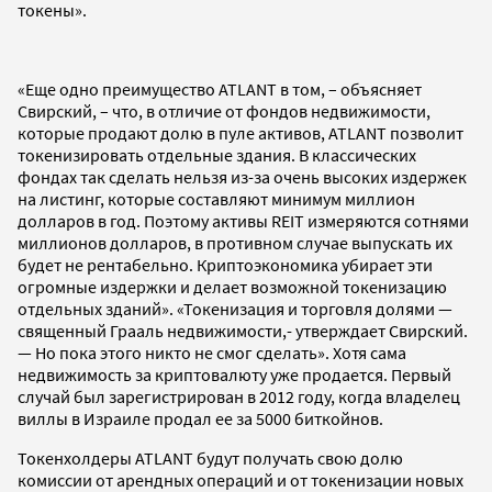
токены».
«Еще одно преимущество ATLANT в том, – объясняет
Свирский, – что, в отличие от фондов недвижимости,
которые продают долю в пуле активов, ATLANT позволит
токенизировать отдельные здания. В классических
фондах так сделать нельзя из-за очень высоких издержек
на листинг, которые составляют минимум миллион
долларов в год. Поэтому активы REIT измеряются сотнями
миллионов долларов, в противном случае выпускать их
будет не рентабельно. Криптоэкономика убирает эти
огромные издержки и делает возможной токенизацию
отдельных зданий». «Токенизация и торговля долями —
священный Грааль недвижимости,- утверждает Свирский.
— Но пока этого никто не смог сделать». Хотя сама
недвижимость за криптовалюту уже продается. Первый
случай был зарегистрирован в 2012 году, когда владелец
виллы в Израиле продал ее за 5000 биткойнов.
Токенхолдеры ATLANT будут получать свою долю
комиссии от арендных операций и от токенизации новых