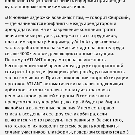
блокчейна существенно снизить издержки при аренде и
купле-продаже недвижимых активов.
«Основные издержки возникают там, — говорит Свирский,
— где начинаются конфликты между арендатором и
арендодателем. На их разрешение компании тратят
значительные ресурсы, содержат штат сотрудников,
платят им зарплату. Например, у Airbnb существенная
часть заработанного на комиссиях идет на оплату труда
свыше 4000 человек, решающих спорные ситуации.
Поэтому в ATLANT предусмотрена возможность
беспосреднической аренды друг другу в одноранговой
сети peer-to-peer, и функцию арбитров будут выполнять
члены комьюнити. При возникновении спорной ситуации
протокол ATLANT автоматически назначит подходящих
арбитров, которые получат оплату из страхового
депозита проигравшей стороны. В системе также
предусмотрен суперарбитр, который будет разбирать
жалобы на вынесенные решения. У него есть право
списать все деньги с эскроу-счета арбитра, если
выяснится, что тот рассудил неправильно. За счет того,
что технология позволит системе решать конфликты
силами участников платформы, издержки сократятся до 3-