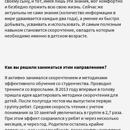
своему сыну, и тот, имея лишь эти знания, мог комфортно
и безбедно прожить всю свою жизнь. Сейчас же
актуальны не сами знания (количество информации в
мире удваивается каждые два года), а умение их быстро
добывать, усваивать и использовать. И самым полезным
навыком становится скорочтение, овладеть которым
необходимо именно в детском возрасте.
Как
вы
решили заниматься этим направлением?
Я активно занимался скорочтением и методиками
эффективного обучения со студенчества. Проводил
тренинги со взрослыми. В 2013 году впервые в голову
пришла идея адаптировать методики скорочтения для
детей. После полугода тестов мы выпустили первую
группу ребят. Средняя скорость чтения с учетом
понимания за 10 занятий увеличилась в группе в 2,7 раза.
При этом эффект сохранился у ребят и через несколько
месяцев, и через год. Родители остались крайне
довольны, и мы начали обучать такие группы регулярно.