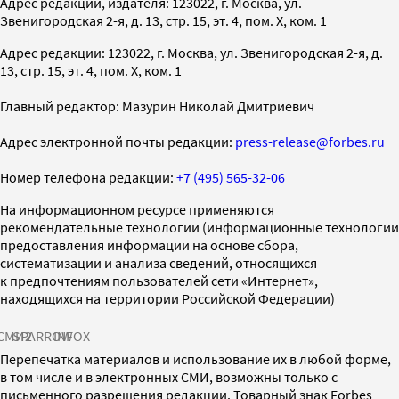
Адрес редакции, издателя: 123022, г. Москва, ул.
Звенигородская 2-я, д. 13, стр. 15, эт. 4, пом. X, ком. 1
Адрес редакции: 123022, г. Москва, ул. Звенигородская 2-я, д.
13, стр. 15, эт. 4, пом. X, ком. 1
Главный редактор: Мазурин Николай Дмитриевич
Адрес электронной почты редакции:
press-release@forbes.ru
Номер телефона редакции:
+7 (495) 565-32-06
На информационном ресурсе применяются
рекомендательные технологии (информационные технологии
предоставления информации на основе сбора,
систематизации и анализа сведений, относящихся
к предпочтениям пользователей сети «Интернет»,
находящихся на территории Российской Федерации)
СМИ2
SPARROW
INFOX
Перепечатка материалов и использование их в любой форме,
в том числе и в электронных СМИ, возможны только с
письменного разрешения редакции. Товарный знак Forbes