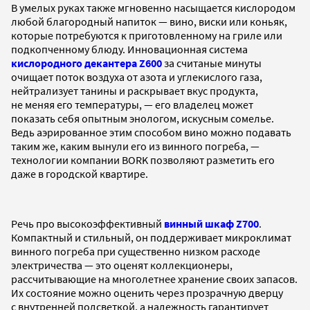
В умелых руках также мгновенно насыщается кислородом
любой благородный напиток — вино, виски или коньяк,
которые потребуются к приготовленному на гриле или
подкопченному блюду. Инновационная система
кислородного декантера Z600
за считаные минуты
очищает поток воздуха от азота и углекислого газа,
нейтрализует танины и раскрывает вкус продукта,
не меняя его температуры, — его владелец может
показать себя опытным энологом, искусным сомелье.
Ведь аэрированное этим способом вино можно подавать
таким же, каким вынули его из винного погреба, —
технологии компании BORK позволяют разметить его
даже в городской квартире.
Речь про высокоэффективный
винный шкаф Z700
.
Компактный и стильный, он поддерживает микроклимат
винного погреба при существенно низком расходе
электричества — это оценят коллекционеры,
рассчитывающие на многолетнее хранение своих запасов.
Их состояние можно оценить через прозрачную дверцу
с внутренней подсветкой, а надежность гарантирует