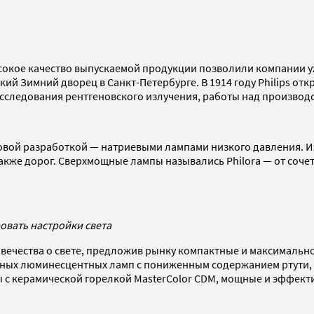
сокое качество выпускаемой продукции позволили компании у
ский Зимний дворец в Санкт-Петербурге. В 1914 году Philips 
сследования рентгеновского излучения, работы над производ
новой разработкой — натриевыми лампами низкого давления. 
акже дорог. Сверхмощные лампы назывались Philora — от сочета
овать настройки света
овечества о свете, предложив рынку компактные и максималь
тных люминесцентных ламп с пониженным содержанием ртути, 
 с керамической горелкой MasterColor CDM, мощные и эффект