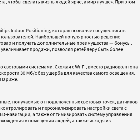
а, чтобы сделать жизнь людей ярче, а мир лучше». При этом
ips Indoor Positioning, которая позволяет осуществлять
ы пользователей. Наибольшей популярностью решение
 товар и получать дополнительные преимущества — бонусы,
 увеличивает продажи, позволяя ретейлеру быть более
о световыми системами. Схожая с Wi-Fi, вместо радиоволн она
корости 30 Мб/с без ущерба для качества самого освещения.
 Париже.
анные, получаемые от подключенных световых точек, датчиков
ет контролировать и персонализировать настройки света с
D-навигации, а также оптимизировать систему управления
ахождения в помещении людей, а также исходя из