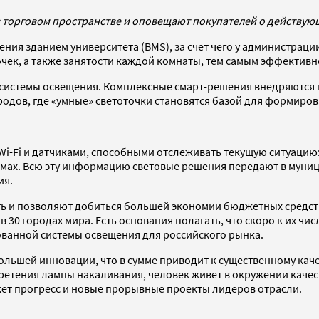
 торговом пространстве и оповещают покупателей о действую
ения зданием университета (BMS), за счет чего у администрац
чек, а также занятости каждой комнаты, тем самым эффективн
 системы освещения. Комплексные смарт-решения внедряются п
ородов, где «умные» светоточки становятся базой для формир
Wi-Fi и датчиками, способными отслеживать текущую ситуацию:
змах. Всю эту информацию световые решения передают в муни
ия.
 и позволяют добиться большей экономии бюджетных средств
 30 городах мира. Есть основания полагать, что скоро к их чис
ованной системы освещения для российского рынка.
ольшей инновации, что в сумме приводит к существенному кач
бретения лампы накаливания, человек живет в окружении качес
жет прогресс и новые прорывные проекты лидеров отрасли.