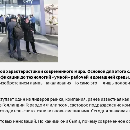
ой характеристикой современного мира. Основой для этого 
ификации до технологий «умной» рабочей и домашней среды
а с изобретением лампы накаливания. Но само это — лишь поло
ает один из лидеров рынка, компания, ранее известная как Royal
ду в Голландии Герардом Филипсом, световое подразделение к
производитель светотехники вновь сменил имя. Сегодня знаковая
етовых инноваций. Но какими они были, почему современное о