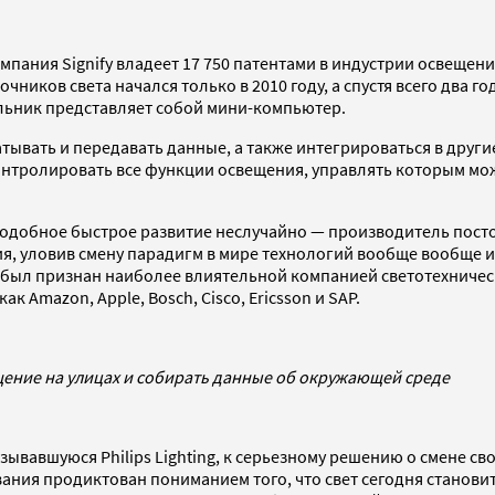
мпания Signify владеет 17 750 патентами в индустрии освещения
чников света начался только в 2010 году, а спустя всего два
ильник представляет собой мини-компьютер.
ывать и передавать данные, а также интегрироваться в другие
нтролировать все функции освещения, управлять которым мо
одобное быстрое развитие неслучайно — производитель постоя
я, уловив смену парадигм в мире технологий вообще вообще и 
 был признан наиболее влиятельной компанией светотехническ
 Amazon, Apple, Bosch, Cisco, Ericsson и SAP.
щение на улицах и собирать данные об окружающей среде
ывавшуюся Philips Lighting, к серьезному решению о смене сво
ания продиктован пониманием того, что свет сегодня станови