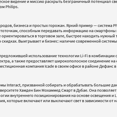
еское видение и миссию раскрыть безграничный потенциал свет
м Philips.
дов, бизнеса и простых горожан. Яркий пример — система Phil
светоточкам, способным передавать информацию на смартфон
е ориентироваться в торговом зале, быстрее находить нужный
скидках. Выигрывает и бизнес: наличие современной системы
, предложившей использование технологии Li-Fi в комбинации с
ктра, а также предоставляет широкополосное соединение на с
стиционная компания Icade в своем офисе в районе Дефанc в
ормы Interact, призванной собирать и обрабатывать большие д
 Университете Хамден Бин Мохаммед Смарт в Дубае. Она позволя
гии внутреннего позиционирования на основе освещения и LE
ия, которые включают или выключают свет в зависимости от н