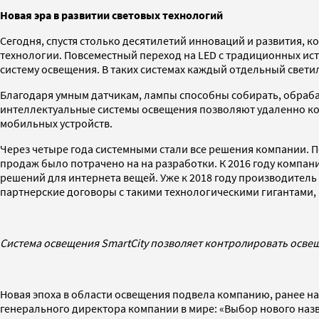
Новая эра в развитии световых технологий
Сегодня, спустя столько десятилетий инноваций и развития, ко
технологии. Повсеместный переход на LED c традиционных исто
систему освещения. В таких системах каждый отдельный свет
Благодаря умным датчикам, лампы способны собирать, обрабат
интеллектуальные системы освещения позволяют удаленно ко
мобильных устройств.
Через четыре года системными стали все решения компании. П
продаж было потрачено на на разработки. К 2016 году компани
решений для интернета вещей. Уже к 2018 году производитель
партнерские договоры с такими технологическими гигантами, как
Система освещения SmartCity позволяет контролировать осве
Новая эпоха в области освещения подвела компанию, ранее наз
генерального директора компании в мире: «Выбор нового назв