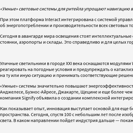
«Умные» световые системы для ритейла упрощают навигацию в
При этом платформа Interact интегрирована с системой управл
об энергопотреблении и производительности всех световых то
Сегодня в авангарде мира освещения стоят интеллектуальные
стоянки, аэропорты и склады. Это справедливо и для целых г
Уличные светильники в городе XXI века оснащаются модулями 
реагировать на погодные условия и предупреждать о катакли
на ту или иную ситуацию и принимать соответствующие решен
«Умные» системы значительно повышают энергоэффективность
Анджелесе, Буэнос-Айресе, Джакарте, Щецине и еще более чем в
компания Signify объявила о создании комплексной интегрир
Как показывает опыт, инновация выступает основой для еще б
пространства. Сегодня, спустя 100 с небольшим лет после изо
света. В каком направлении пойдет индустрия дальше — пока