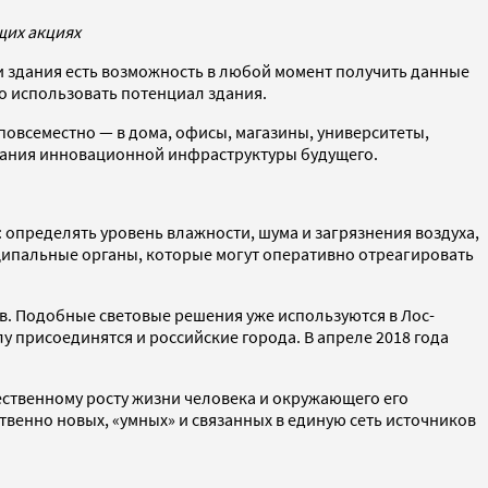
щих акциях
ии здания есть возможность в любой момент получить данные
о использовать потенциал здания.
овсеместно — в дома, офисы, магазины, университеты,
ования инновационной инфраструктуры будущего.
 определять уровень влажности, шума и загрязнения воздуха,
ципальные органы, которые могут оперативно отреагировать
. Подобные световые решения уже используются в Лос-
лу присоединятся и российские города. В апреле 2018 года
ественному росту жизни человека и окружающего его
твенно новых, «умных» и связанных в единую сеть источников