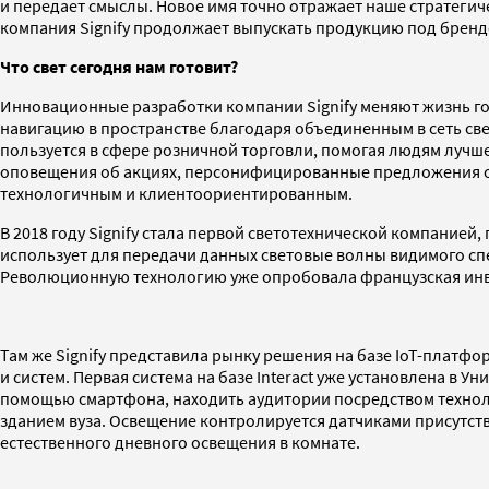
и передает смыслы. Новое имя точно отражает наше стратегич
компания Signify продолжает выпускать продукцию под брендо
Что свет сегодня нам готовит?
Инновационные разработки компании Signify меняют жизнь горо
навигацию в пространстве благодаря объединенным в сеть 
пользуется в сфере розничной торговли, помогая людям лучш
оповещения об акциях, персонифицированные предложения о 
технологичным и клиентоориентированным.
В 2018 году Signify стала первой светотехнической компанией
использует для передачи данных световые волны видимого спе
Революционную технологию уже опробовала французская инве
Там же Signify представила рынку решения на базе IoT-платф
и систем. Первая система на базе Interact уже установлена в
помощью смартфона, находить аудитории посредством техноло
зданием вуза. Освещение контролируется датчиками присутств
естественного дневного освещения в комнате.