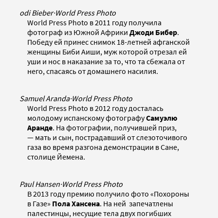
odi Bieber
·
World Press Photo
World Press Photo в 2011 году получила
фотограф из Южной Африки
Джоди Бибер
.
Победу ей принес снимок 18-летней афганской
женщины Биби Аиши, муж которой отрезал ей
уши и нос в наказание за то, что та сбежала от
него, спасаясь от домашнего насилия.
Samuel Aranda
·
World Press Photo
World Press Photo в 2012 году досталась
молодому испанскому фотографу
Самуэлю
Аранде
. На фотографии, получившей приз,
— мать и сын, пострадавший от слезоточивого
газа во время разгона демонстрации в Сане,
столице Йемена.
Paul Hansen
·
World Press Photo
В 2013 году премию получило фото «Похороны
в Газе»
Пола Хансена
. На ней запечатлены
палестинцы, несущие тела двух погибших