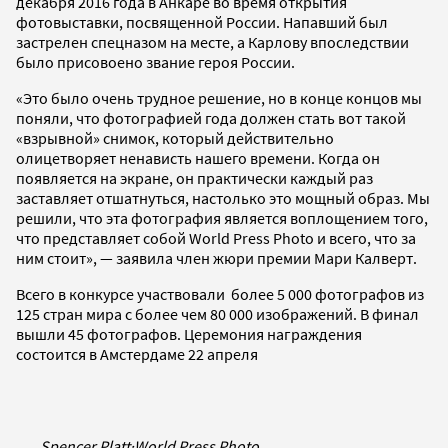
декабря 2016 года в Анкаре во время открытия
фотовыставки, посвященной России. Напавший был
застрелен спецназом на месте, а Карлову впоследствии
было присовоено звание героя России.
«Это было очень трудное решение, но в конце концов мы
поняли, что фотографией года должен стать вот такой
«взрывной» снимок, который действительно
олицетворяет ненависть нашего времени. Когда он
появляется на экране, он практически каждый раз
заставляет отшатнуться, настолько это мощный образ. Мы
решили, что эта фотография является воплощением того,
что представляет собой World Press Photo и всего, что за
ним стоит», — заявила член жюри премии Мари Калверт.
Всего в конкурсе участвовали более 5 000 фотографов из
125 стран мира с более чем 80 000 изображений. В финал
вышли 45 фотографов. Церемония награждения
состоится в Амстердаме 22 апреля
Spencer Platt
·
World Press Photo