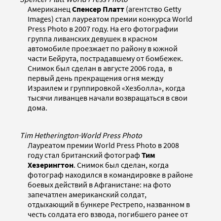
Американец
Спенсер Платт
(агентство Getty
Images) стал лауреатом премии конкурса World
Press Photo в 2007 году. На его фотографии
группа ливанских девушек в красном
автомобиле проезжает по району в южной
части Бейрута, пострадавшему от бомбежек.
Снимок был сделан в августе 2006 года, в
первый день прекращения огня между
Израилем и группировкой «Хезболла», когда
тысячи ливанцев начали возвращаться в свои
дома.
Tim Hetherington
·
World Press Photo
Лауреатом премии World Press Photo в 2008
году стал британский фотограф
Тим
Хезерингтон
. Снимок был сделан, когда
фотограф находился в командировке в районе
боевых действий в Афганистане: на фото
запечатлен американский солдат,
отдыхающий в бункере Рестрепо, названном в
честь солдата его взвода, погибшего ранее от