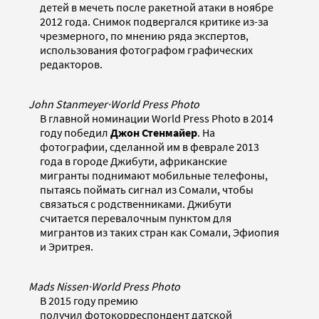
детей в мечеть после ракетной атаки в ноябре
2012 года. Снимок подвергался критике из-за
чрезмерного, по мнению ряда экспертов,
использования фотографом графических
редакторов.
John Stanmeyer
·
World Press Photo
В главной номинации World Press Photo в 2014
году победил
Джон Стенмайер
. На
фотографии, сделанной им в феврале 2013
года в городе Джибути, африканские
мигранты поднимают мобильные телефоны,
пытаясь поймать сигнал из Сомали, чтобы
связаться с родственниками. Джибути
считается перевалочным пунктом для
мигрантов из таких стран как Сомали, Эфиопия
и Эритрея.
Mads Nissen
·
World Press Photo
В 2015 году премию
получил фотокорреспондент датской