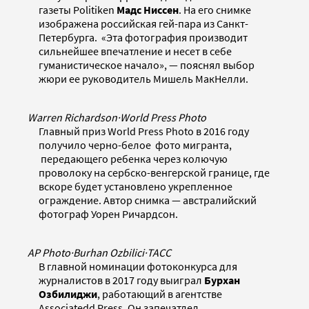
газеты Politiken
Мадс Ниссен
. На его снимке
изображена российская гей-пара из Санкт-
Петербурга. «Эта фотография производит
сильнейшее впечатление и несет в себе
гуманистическое начало», — пояснял выбор
жюри ее руководитель Мишель МакНелли.
Warren Richardson
·
World Press Photo
Главный приз World Press Photo в 2016 году
получило черно-белое фото мигранта,
передающего ребенка через колючую
проволоку на сербско-венгерской границе, где
вскоре будет установлено укрепленное
ограждение. Автор снимка — австралийский
фотограф Уорен Ричардсон.
AP Photo
·
Burhan Ozbilici
·
ТАСС
В главной номинации фотоконкурса для
журналистов в 2017 году выиграл
Бурхан
Озбилиджи
, работающий в агентстве
Associatedd Press. Он запечатлел