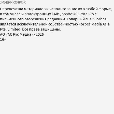
СМИ2
SPARROW
INFOX
Перепечатка материалов и использование их в любой форме,
в том числе и в электронных СМИ, возможны только с
письменного разрешения редакции. Товарный знак Forbes
является исключительной собственностью Forbes Media Asia
Pte. Limited. Все права защищены.
AO «АС Рус Медиа»
·
2026
16+