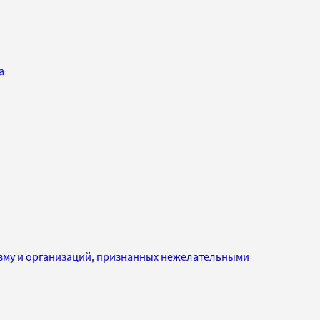
a
изму и организаций, признанных нежелательными