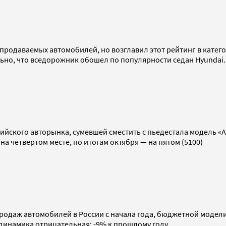
продаваемых автомобилей, но возглавил этот рейтинг в катег
льно, что вседорожник обошел по популярности седан Hyundai.
ссийского авторынка, сумевшей сместить с пьедестала модель 
 на четвертом месте, по итогам октября — на пятом (5100)
одаж автомобилей в России с начала года, бюджетной модели 
 динамика отрицательная: -9% к прошлому году.