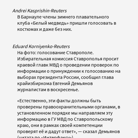
Andrei Kasprishin
·
Reuters
В Барнауле члены зимнего плавательного
клуба «Белый медведь» пришли голосовать в
костюмах и даже без них.
Eduard Korniyenko
·
Reuters
На фото: голосование Ставрополе.
Избирательная комиссия Ставрополья просит
краевой главк МВД о проведении проверок по
информации о принуждении к голосованию на
выборах президента России, сообщил глава
крайизбиркома Евгений Демьянов
журналистам в воскресенье.
«Естественно, эти факты должны быть
проверены правоохранительными органами, в
установленном порядке мы направляем эту
информацию в ГУ МВД по Ставропольскому
краю, они в рамках своей компетенции
проверят её и дадут ответ», — сказал Демьянов
(цитата по «Интерфаксу»).