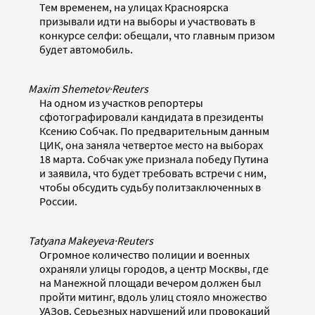
Тем временем, на улицах Красноярска
призывали идти на выборы и участвовать в
конкурсе селфи: обещали, что главным призом
будет автомобиль.
Maxim Shemetov
·
Reuters
На одном из участков репортеры
сфотографировали кандидата в президенты
Ксению Собчак. По предварительным данным
ЦИК, она заняла четвертое место на выборах
18 марта. Собчак уже признала победу Путина
и заявила, что будет требовать встречи с ним,
чтобы обсудить судьбу политзаключенных в
России.
Tatyana Makeyeva
·
Reuters
Огромное количество полиции и военных
охраняли улицы городов, а центр Москвы, где
на Манежной площади вечером должен был
пройти митинг, вдоль улиц стояло множество
УАЗов. Серьезных нарушений или провокаций