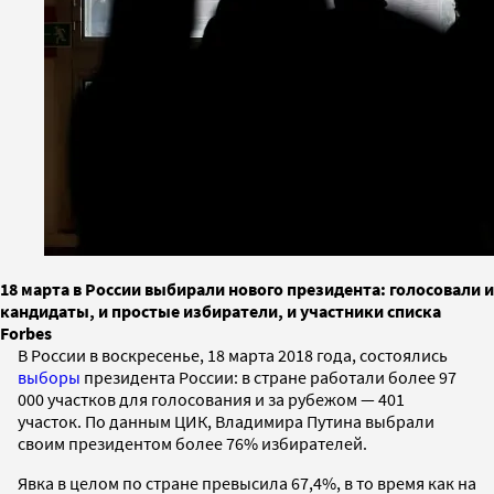
18 марта в России выбирали нового президента: голосовали и
кандидаты, и простые избиратели, и участники списка
Forbes
В России в воскресенье, 18 марта 2018 года, состоялись
выборы
президента России: в стране работали более 97
000 участков для голосования и за рубежом — 401
участок. По данным ЦИК, Владимира Путина выбрали
своим президентом более 76% избирателей.
Явка в целом по стране превысила 67,4%, в то время как на