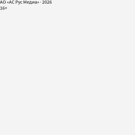
AO «АС Рус Медиа»
·
2026
16+