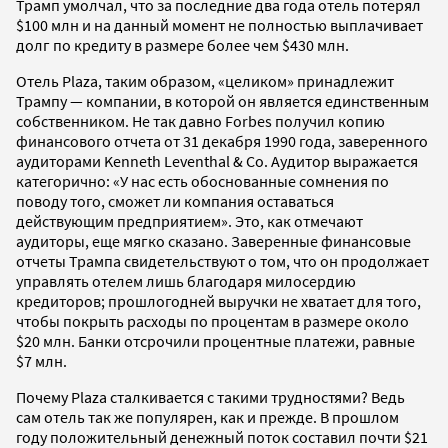
Трамп умолчал, что за последние два года отель потерял
$100 млн и на данный момент не полностью выплачивает
долг по кредиту в размере более чем $430 млн.
Отель Plaza, таким образом, «целиком» принадлежит
Трампу — компании, в которой он является единственным
собственником. Не так давно Forbes получил копию
финансового отчета от 31 декабря 1990 года, заверенного
аудиторами Kenneth Leventhal & Co. Аудитор выражается
категорично: «У нас есть обоснованные сомнения по
поводу того, cможет ли компания оставаться
действующим предприятием». Это, как отмечают
аудиторы, еще мягко сказано. Заверенные финансовые
отчеты Трампа свидетельствуют о том, что он продолжает
управлять отелем лишь благодаря милосердию
кредиторов; прошлогодней выручки не хватает для того,
чтобы покрыть расходы по процентам в размере около
$20 млн. Банки отсрочили процентные платежи, равные
$7 млн.
Почему Plaza сталкивается с такими трудностями? Ведь
сам отель так же популярен, как и прежде. В прошлом
году положительный денежный поток составил почти $21