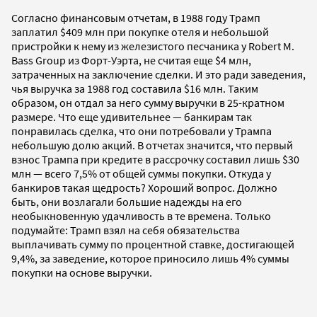
Согласно финансовым отчетам, в 1988 году Трамп
заплатил $409 млн при покупке отеля и небольшой
пристройки к нему из железистого песчаника у Robert M.
Bass Group из Форт-Уэрта, не считая еще $4 млн,
затраченных на заключение сделки. И это ради заведения,
чья выручка за 1988 год составила $16 млн. Таким
образом, он отдал за него сумму выручки в 25-кратном
размере. Что еще удивительнее — банкирам так
понравилась сделка, что они потребовали у Трампа
небольшую долю акций. В отчетах значится, что первый
взнос Трампа при кредите в рассрочку составил лишь $30
млн — всего 7,5% от общей суммы покупки. Откуда у
банкиров такая щедрость? Хороший вопрос. Должно
быть, они возлагали большие надежды на его
необыкновенную удачливость в те времена. Только
подумайте: Трамп взял на себя обязательства
выплачивать сумму по процентной ставке, достигающей
9,4%, за заведение, которое приносило лишь 4% суммы
покупки на основе выручки.