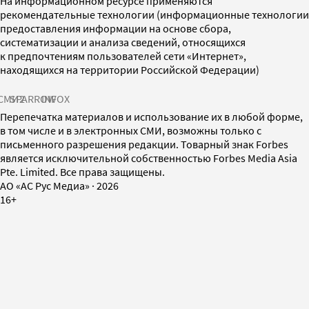
На информационном ресурсе применяются
рекомендательные технологии (информационные технологии
предоставления информации на основе сбора,
систематизации и анализа сведений, относящихся
к предпочтениям пользователей сети «Интернет»,
находящихся на территории Российской Федерации)
СМИ2
SPARROW
INFOX
Перепечатка материалов и использование их в любой форме,
в том числе и в электронных СМИ, возможны только с
письменного разрешения редакции. Товарный знак Forbes
является исключительной собственностью Forbes Media Asia
Pte. Limited. Все права защищены.
AO «АС Рус Медиа»
·
2026
16+