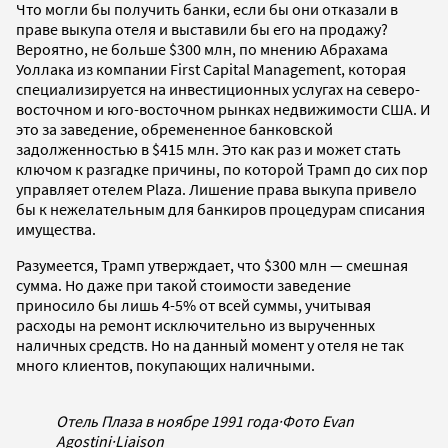
Что могли бы получить банки, если бы они отказали в
праве выкупа отеля и выставили бы его на продажу?
Вероятно, не больше $300 млн, по мнению Абрахама
Уоллака из компании First Capital Management, которая
специализируется на инвестиционных услугах на северо-
восточном и юго-восточном рынках недвижимости США. И
это за заведение, обремененное банковской
задолженностью в $415 млн. Это как раз и может стать
ключом к разгадке причины, по которой Трамп до сих пор
управляет отелем Plaza. Лишение права выкупа привело
бы к нежелательным для банкиров процедурам списания
имущества.
Разумеется, Трамп утверждает, что $300 млн — смешная
сумма. Но даже при такой стоимости заведение
приносило бы лишь 4-5% от всей суммы, учитывая
расходы на ремонт исключительно из вырученных
наличных средств. Но на данный момент у отеля не так
много клиентов, покупающих наличными.
Отель Плаза в ноябре 1991 года
·
Фото Evan
Agostini
·
Liaison