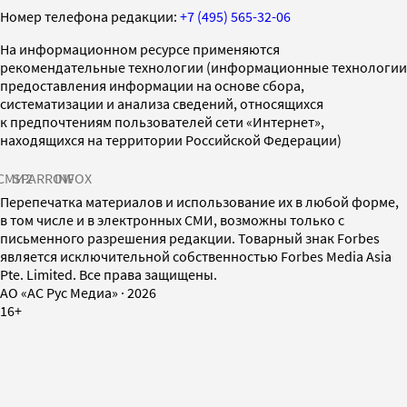
Номер телефона редакции:
+7 (495) 565-32-06
На информационном ресурсе применяются
рекомендательные технологии (информационные технологии
предоставления информации на основе сбора,
систематизации и анализа сведений, относящихся
к предпочтениям пользователей сети «Интернет»,
находящихся на территории Российской Федерации)
СМИ2
SPARROW
INFOX
Перепечатка материалов и использование их в любой форме,
в том числе и в электронных СМИ, возможны только с
письменного разрешения редакции. Товарный знак Forbes
является исключительной собственностью Forbes Media Asia
Pte. Limited. Все права защищены.
AO «АС Рус Медиа»
·
2026
16+