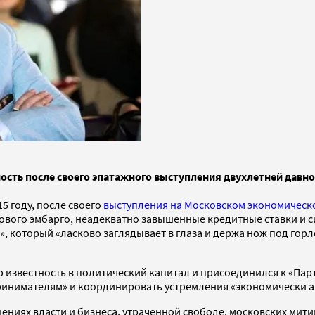
ь после своего эпатажного выступления двухлетней давности
5 году, после своего
выступления на Московском экономическ
ового эмбарго, неадекватно завышенные кредитные ставки и с
 который «ласково заглядывает в глаза и держа нож под горлом
 известность в политический капитал и присоединился к «Парт
инимателям» и координировать устремления «экономически ак
иях власти и бизнеса, утраченной свободе, московских митин