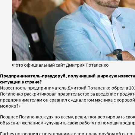
Фото официальный сайт Дмитрия Потапенко
Предприниматель-правдоруб, получивший широкую известност
ситуации в стране?
Известность предприниматель Дмитрий Потапенко обрел в 201
Потапенко раскритиковал правительство за введение продукт
предпринимателям он сравнил с «диалогом мясника с коровой»,
молоко?»
Позднее Потапенко, судя по всему, решил конвертировать свою
объяснил желанием «улучшить свою работу по помощи предпр
Forbes поговорил с предпринимателем-правдорубом об отношен