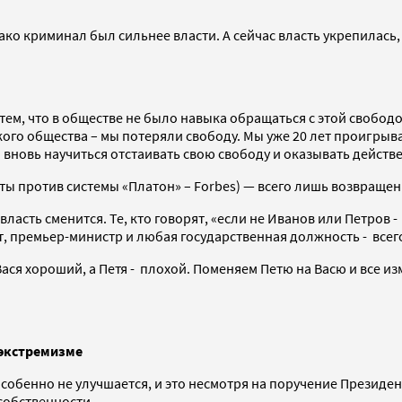
ако криминал был сильнее власти. А сейчас власть укрепилась,
 тем, что в обществе не было навыка обращаться с этой свобо
го общества – мы потеряли свободу. Мы уже 20 лет проигрыва
вновь научиться отстаивать свою свободу и оказывать действе
ты против системы «Платон» – Forbes) — всего лишь возвраще
 власть сменится. Те, кто говорят, «если не Иванов или Петров 
ент, премьер-министр и любая государственная должность - вс
ася хороший, а Петя - плохой. Поменяем Петю на Васю и все из
 экстремизме
обенно не улучшается, и это несмотря на поручение Президента
собственности.