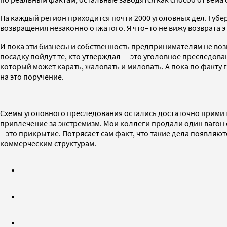
На каждый регион приходится почти 2000 уголовных дел. Губе
возвращения незаконно отжатого. Я что–то не вижу возврата э
И пока эти бизнесы и собственность предпринимателям не во
посадку пойдут те, кто утверждал — это уголовное преследован
который может карать, жаловать и миловать. А пока по факту
на это поручение.
Схемы уголовного преследования остались достаточно примит
привлечение за экстремизм. Мои коллеги продали один вагон 
- это прикрытие. Потрясает сам факт, что такие дела появляю
коммерческим структурам.