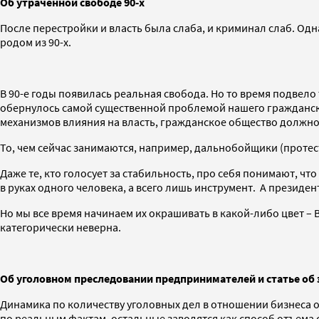
Об утраченной свободе 90-х
После перестройки и власть была слаба, и криминал слаб. Одн
родом из 90-х.
В 90-е годы появилась реальная свобода. Но то время подвело
обернулось самой существенной проблемой нашего гражданско
механизмов влияния на власть, гражданское общество должно 
То, чем сейчас занимаются, например, дальнобойщики (протес
Даже те, кто голосует за стабильность, про себя понимают, что
в руках одного человека, а всего лишь инструмент. А презид
Но мы все время начинаем их окрашивать в какой-либо цвет – В
категорически неверна.
Об уголовном преследовании предпринимателей и статье об
Динамика по количеству уголовных дел в отношении бизнеса ос
по реальным фактам, остальные заводятся как способ отъема 