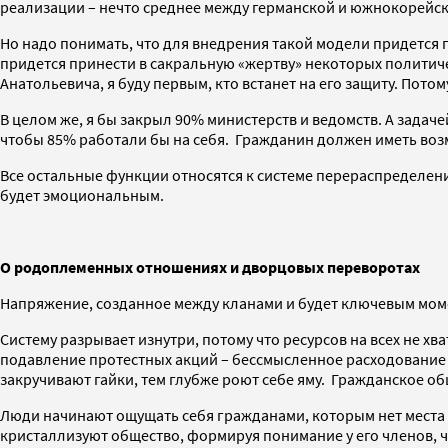
реализации – нечто среднее между германской и южнокорейс
Но надо понимать, что для внедрения такой модели придется п
придется принести в сакральную «жертву» некоторых политиче
Анатольевича, я буду первым, кто встанет на его защиту. По
В целом же, я бы закрыл 90% министерств и ведомств. А задаче
чтобы 85% работали бы на себя. Гражданин должен иметь возм
Все остальные функции относятся к системе перераспределения
будет эмоциональным.
О родоплеменных отношениях и дворцовых переворотах
Напряжение, созданное между кланами и будет ключевым мом
Систему разрывает изнутри, потому что ресурсов на всех не хв
подавление протестных акций – бессмысленное расходование г
закручивают гайки, тем глубже роют себе яму. Гражданское о
Люди начинают ощущать себя гражданами, которым нет места в
кристаллизуют общество, формируя понимание у его членов, чт