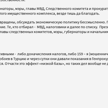
рнаторы, мэры, главы МВД, Следственного комитета и прокурат
того имущественного комплекса, везде тишь да благодать.
звращены, обсуждать экономическую политику бессмысленно. П
ие. Те, кто отбирал - МВД, налоговики и далее по списку. Пре
 главы следственных комитетов, мэры, губернаторы и начальн
ивными - либо доначисления налогов, либо 159 – я (мошеннич
обоев в Турцию и через сутки они давали показания в Генпрок
тся. Отчасти это эффект «низкой базы», но таких дел вообще 