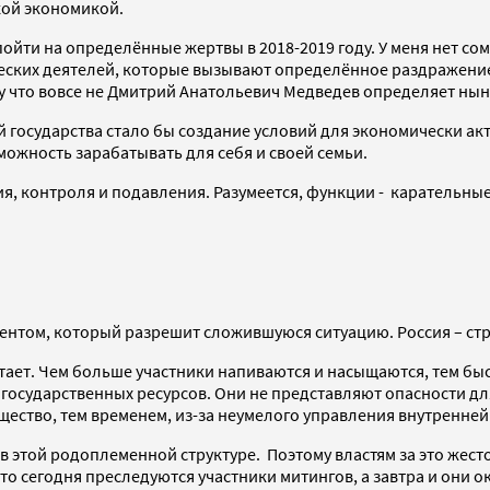
кой экономикой.
ойти на определённые жертвы в 2018-2019 году. У меня нет со
ских деятелей, которые вызывают определённое раздражение у
тому что вовсе не Дмитрий Анатольевич Медведев определяет н
й государства стало бы создание условий для экономически акт
ожность зарабатывать для себя и своей семьи.
, контроля и подавления. Разумеется, функции - карательные,
ентом, который разрешит сложившуюся ситуацию. Россия – ст
атает. Чем больше участники напиваются и насыщаются, тем быс
осударственных ресурсов. Они не представляют опасности для
бщество, тем временем, из-за неумелого управления внутренне
 этой родоплеменной структуре. Поэтому властям за это жест
о сегодня преследуются участники митингов, а завтра и они о