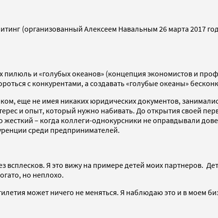
тинг (организованный Алексеем Навальным 26 марта 2017 года –
ых пилюль и «голубых океанов» (концепция экономистов и про
ороться с конкурентами, а создавать «голубые океаны» бескон
ником, еще не имея никаких юридических документов, занимали
ерес и опыт, который нужно набивать. До открытия своей пер
жесткий – когда коллеги-однокурсники не оправдывали доверия
куренции среди предпринимателей.
з всплесков. Я это вижу на примере детей моих партнеров. Дет
огато, но неплохо.
илетия может ничего не меняться. Я наблюдаю это и в моем бизн