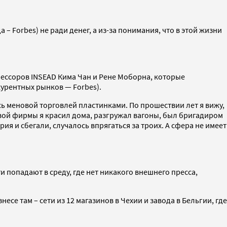
 Forbes) не ради денег, а из-за понимания, что в этой жизни
фессоров INSEAD Кима Чан и Рене Моборна, которые
курентных рынков — Forbes).
сь меновой торговлей пластинками. По прошествии лет я вижу,
вой фирмы я красил дома, разгружал вагоны, был бригадиром
 и сбегали, случалось впрягаться за троих. А сфера не имеет
и попадают в среду, где нет никакого внешнего пресса,
есе там – сети из 12 магазинов в Чехии и завода в Бельгии, где