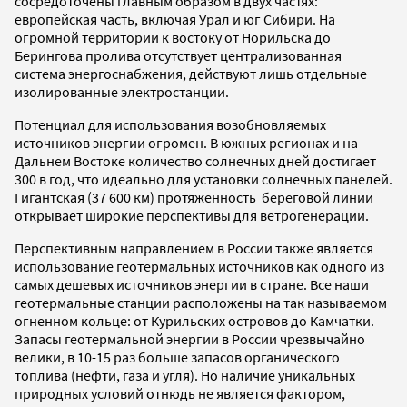
сосредоточены главным образом в двух частях:
европейская часть, включая Урал и юг Сибири. На
огромной территории к востоку от Норильска до
Берингова пролива отсутствует централизованная
система энергоснабжения, действуют лишь отдельные
изолированные электростанции.
Потенциал для использования возобновляемых
источников энергии огромен. В южных регионах и на
Дальнем Востоке количество солнечных дней достигает
300 в год, что идеально для установки солнечных панелей.
Гигантская (37 600 км) протяженность береговой линии
открывает широкие перспективы для ветрогенерации.
Перспективным направлением в России также является
использование геотермальных источников как одного из
самых дешевых источников энергии в стране. Все наши
геотермальные станции расположены на так называемом
огненном кольце: от Курильских островов до Камчатки.
Запасы геотермальной энергии в России чрезвычайно
велики, в 10-15 раз больше запасов органического
топлива (нефти, газа и угля). Но наличие уникальных
природных условий отнюдь не является фактором,