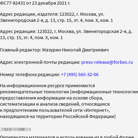
ФС77-82431 от 23 декабря 2021 г.
Адрес редакции, издателя: 123022, г. Москва, ул.
Звенигородская 2-я, д. 13, стр. 15, эт. 4, пом. X, ком. 1
Адрес редакции: 123022, г. Москва, ул. Звенигородская 2-я, д.
13, стр. 15, эт. 4, пом. X, ком. 1
Главный редактор: Мазурин Николай Дмитриевич
Адрес электронной почты редакции:
press-release@forbes.ru
Номер телефона редакции:
+7 (495) 565-32-06
На информационном ресурсе применяются
рекомендательные технологии (информационные технологии
предоставления информации на основе сбора,
систематизации и анализа сведений, относящихся
к предпочтениям пользователей сети «Интернет»,
находящихся на территории Российской Федерации)
СМИ2
SPARROW
INFOX
Перепечатка материалов и использование их в любой форме,