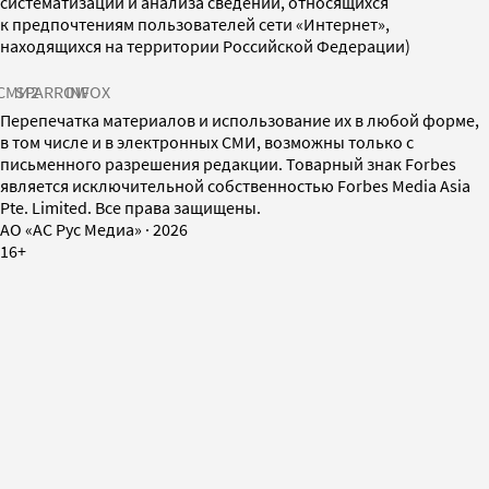
систематизации и анализа сведений, относящихся
к предпочтениям пользователей сети «Интернет»,
находящихся на территории Российской Федерации)
СМИ2
SPARROW
INFOX
Перепечатка материалов и использование их в любой форме,
в том числе и в электронных СМИ, возможны только с
письменного разрешения редакции. Товарный знак Forbes
является исключительной собственностью Forbes Media Asia
Pte. Limited. Все права защищены.
AO «АС Рус Медиа»
·
2026
16+