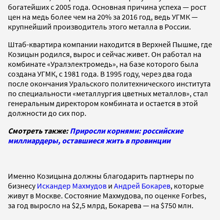
богатейших с 2005 года. Основная причина успеха — рост
цен на медь более чем на 20% за 2016 год, ведь УГМК —
крупнейший производитель этого металла в России.
Штаб-квартира компании находится в Верхней Пышме, где
Козицын родился, вырос и сейчас живет. Он работал на
комбинате «Уралэлектромедь», на базе которого была
создана УГМК, с 1981 года. В 1995 году, через два года
после окончания Уральского политехнического института
по специальности «металлургия цветных металлов», стал
генеральным директором комбината и остается в этой
должности до сих пор.
Смотреть также:
Приросли корнями: российские
миллиардеры, оставшиеся жить в провинции
Именно Козицына должны благодарить партнеры по
бизнесу
Искандер Махмудов
и
Андрей Бокарев
, которые
живут в Москве. Состояние Махмудова, по оценке Forbes,
за год выросло на $2,5 млрд, Бокарева — на $750 млн.