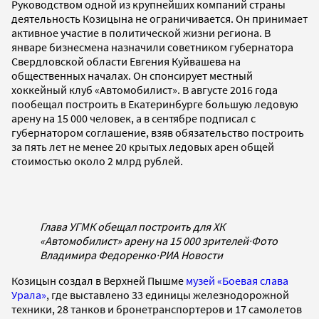
Руководством одной из крупнейших компаний страны
деятельность Козицына не ограничивается. Он принимает
активное участие в политической жизни региона. В
январе бизнесмена назначили советником губернатора
Свердловской области Евгения Куйвашева на
общественных началах. Он спонсирует местный
хоккейный клуб «Автомобилист». В августе 2016 года
пообещал построить в Екатеринбурге большую ледовую
арену на 15 000 человек, а в сентябре подписал с
губернатором соглашение, взяв обязательство построить
за пять лет не менее 20 крытых ледовых арен общей
стоимостью около 2 млрд рублей.
Глава УГМК обещал построить для ХК
«Автомобилист» арену на 15 000 зрителей
·
Фото
Владимира Федоренко
·
РИА Новости
Козицын создал в Верхней Пышме
музей «Боевая слава
Урала»
, где выставлено 33 единицы железнодорожной
техники, 28 танков и бронетранспортеров и 17 самолетов