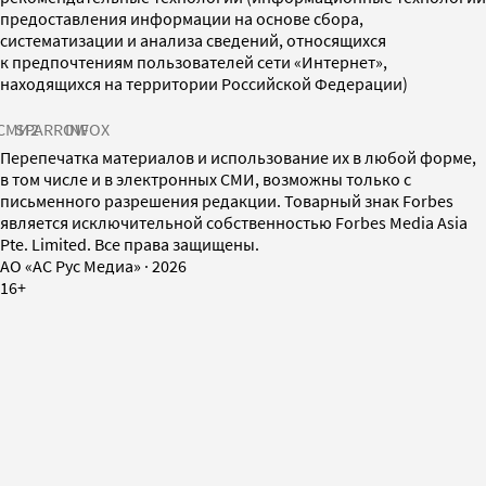
предоставления информации на основе сбора,
систематизации и анализа сведений, относящихся
к предпочтениям пользователей сети «Интернет»,
находящихся на территории Российской Федерации)
СМИ2
SPARROW
INFOX
Перепечатка материалов и использование их в любой форме,
в том числе и в электронных СМИ, возможны только с
письменного разрешения редакции. Товарный знак Forbes
является исключительной собственностью Forbes Media Asia
Pte. Limited. Все права защищены.
AO «АС Рус Медиа»
·
2026
16+