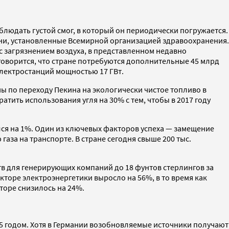
аблюдать густой смог, в который он периодически погружается.
вни, установленные Всемирной организацией здравоохранения.
 с загрязнением воздуха, в представленном недавно
 говорится, что стране потребуются дополнительные 45 млрд
 электростанций мощностью 17 ГВт.
ммы по переходу Пекина на экологически чистое топливо в
атить использования угля на 30% с тем, чтобы в 2017 году
ился на 1%. Один из ключевых факторов успеха — замещение
аза на транспорте. В стране сегодня свыше 200 тыс.
тв для генерирующих компаний до 18 фунтов стерлингов за
секторе электроэнергетики выросло на 56%, в то время как
кторе снизилось на 24%.
015 годом. Хотя в Германии возобновляемые источники получают