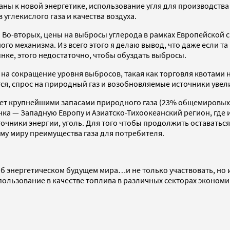
ны к новой энергетике, использование угля для производств
углекислого газа и качества воздуха.
. Во-вторых, цены на выбросы углерода в рамках Европейской 
ого механизма. Из всего этого я делаю вывод, что даже если 
ке, этого недостаточно, чтобы обуздать выбросы.
 на сокращение уровня выбросов, такая как торговля квотами
ся, спрос на природный газ и возобновляемые источники увел
дает крупнейшими запасами природного газа (23% общемировых
ынка — Западную Европу и Азиатско-Тихоокеанский регион, гд
очники энергии, уголь. Для того чтобы продолжить оставаться
му миру преимущества газа для потребителя.
 об энергетическом будущем мира…и не только участвовать, но 
ользование в качестве топлива в различных секторах экономик