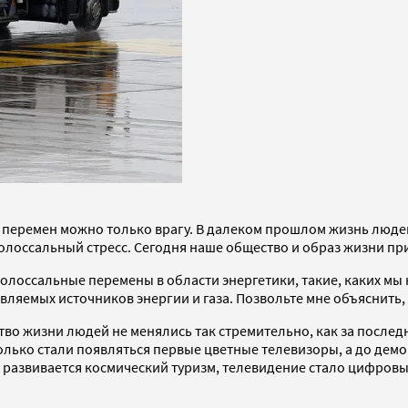
ху перемен можно только врагу. В далеком прошлом жизнь люд
олоссальный стресс. Сегодня наше общество и образ жизни п
лоссальные перемены в области энергетики, такие, каких мы н
ляемых источников энергии и газа. Позвольте мне объяснить, 
во жизни людей не менялись так стремительно, как за последни
-только стали появляться первые цветные телевизоры, а до де
к, развивается космический туризм, телевидение стало цифров