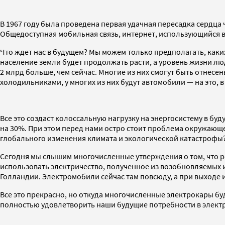
В 1967 году была проведена первая удачная пересадка сердца 
Общедоступная мобильная связь, интернет, использующийся в 
Что ждет нас в будущем? Мы можем только предполагать, каки
население земли будет продолжать расти, а уровень жизни люд
2 млрд больше, чем сейчас. Многие из них смогут быть отнесе
холодильниками, у многих из них будут автомобили — на это, 
Все это создаст колоссальную нагрузку на энергосистему в буд
на 30%. При этом перед нами остро стоит проблема окружающе
глобального изменения климата и экологической катастрофы
Сегодня мы слышим многочисленные утверждения о том, что р
использовать электричество, полученное из возобновляемых 
Голландии. Электромобили сейчас там повсюду, а при выходе и
Все это прекрасно, но откуда многочисленные электрокары бу
полностью удовлетворить наши будущие потребности в электр