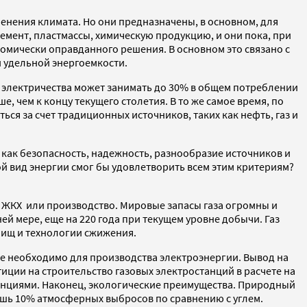
енения климата. Но они предназначены, в основном, для
емент, пластмассы, химическую продукцию, и они пока, при
номически оправданного решения. В основном это связано с
й удельной энергоемкости.
я электричества может занимать до 30% в общем потреблении
е, чем к концу текущего столетия. В то же самое время, по
ся за счет традиционных источников, таких как нефть, газ и
 как безопасность, надежность, разнообразие источников и
ой вид энергии смог бы удовлетворить всем этим критериям?
т, ЖКХ или производство. Мировые запасы газа огромны и
ей мере, еще на 220 года при текущем уровне добычи. Газ
лищ и технологии сжижения.
е необходимо для производства электроэнергии. Вывод на
иции на строительство газовых электростанций в расчете на
анциями. Наконец, экологические преимущества. Природный
лишь 10% атмосферных выбросов по сравнению с углем.