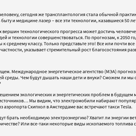
человеку, сегодня же трансплантология стала обычной практик
быту и медицине лазер – все эти технологии, казавшиеся 50 л
х вершин технологического прогресса может достичь человечес
ей и технологии совершенствоваться. По прогнозам, к 2050 го
ны к среднему классу. Только представьте это! Все или почти 
в частности, указывает стремительный рост благосостояния ра
ущем. Международное энергетическое агентство (МЭА) прогнозир
й среды. Чем будут дышать наши дети и внуки? Сможем ли мы 
?
ешением экологических и энергетических проблем в будущем 
источников… Мы видим, что электромобили набирают популярно
з аэропорта Схипхол в Амстердаме вас встречают такси Tesla.
дут брать необходимую электроэнергию? Хватит ли энергии ве
ичестве? Или все-таки некоторые виды ископаемого топлива с