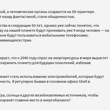
ой, а человеческие органы создаются на 3D-принтере.
ет назад фантастикой, стали обыденностью.
тво в следующие 50 лет, однако уже сейчас понятно, что
ду на нашей планете будут проживать уже 9 млрд человек — на
все они будут пользоваться мобильными телефонами,
звивающихся стран.
ует, что к 2040 году спрос на энергоресурсы в мире вырастет
сохранить планету для будущих поколений, избежав
может стать использование электромобилей, которые будут
сть. Я регулярно бываю в головном офисе Shell в
тра, солнца и других возобновляемых источников, чтобы
охранят главное место в энергобалансе?