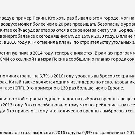
веду в пример Пекин. Кто хоть раз бывал в этом городе, мог н
 воздухе может более чем в 20 раз превышать безопасные уро
Китае сейчас удовлетворяются в основном за счет угля. Борясь
в энергобалансе с сегодняшних 6% до 15% к 2030 году. В плане
го, в 2016 году КНР отменила планы по строительству угольных
остигнув пика в 2014 году, теперь снижается. В рамках програ
 СМИ со ссылкой на мэра Пекина сообщили о планах города сокр
ономики страны на 6,7% в 2016 году, уровень выбросов сократ
х. Китай также является одним из лидеров по использованию г
азе (СПГ). Это примерно в 130 раз больше, чем в Европе.
ельство этой страны подняло налог на выбросы вредных вещес
в 2013 году. Это способствовало тому, что потребление газа в 
ду. Это привело к тому, что количество вредных выбросов в се
лекислого газа выросли в 2016 году на 0,9% по сравнению с 2