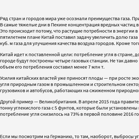
Ряд стран и городов мира уже осознали преимущества газа. При
В самые тяжелые дни в Пекине концентрация вредных частиц в
Это происходит потому, что растущие потребности в энергии в 
пятилетнем плане Китай поставил задачу увеличить долю газа 
куб. м газа для улучшения качества воздуха городов. Кроме то
Китай идет к поставленной цели: потребление угля в стране, д
городе будут построены четыре газовых станции. Не так давно
объем его потребления составил менее 7 млн т.
Усилия китайских властей уже приносят плоды — при росте эк
угля природным газом в промышленном и строительном сектора
грузовиков и автобусов, работающих на сжиженном природном г
Другой пример — Великобритания. В апреле 2015 года правит
тонну углекислого газа с 5 фунтов, которые были установлены 
потребление угля снизилось на 73% в первой половине 2016 го
Если мы посмотрим на Германию, то там, наоборот, выбросы уг