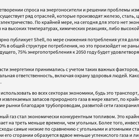
етворении спроса на энергоносители и решении проблемы изм
уществует ряд отраслей, которые производят железо, сталь, ц
лектричество. По крайней мере, на сегодня для этого нет эко
ы на высоких температурах, химических реакциях, либо высоко
рно публикует Shell, по мере снижения потребления угля дол
50% в общей структуре потребления, но это произойдет не раньш
ущего, 75% энергопотребления к 2050 году будет удовлетворять
асти энергетики принимались с учетом таких важных факторов,
альная ответственность, включая охрану здоровья людей. Как
.
 использовать во всех секторах экономики, будь это транспор
извлекаемых запасов природного газа в мире хватит, по крайн
ие рынки благодаря трубопроводам, развитой сети газохрани
ый газ стал экономически конкурентным топливом. Это крайн
т на треть меньше времени, чем угольных. Более того, инвест
сходы самые низкие по сравнению с угольными и атомными ст
ри его сгорании образуется вдвое меньше углекислого газа и 