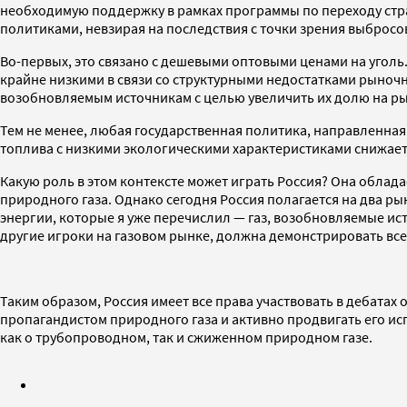
необходимую поддержку в рамках программы по переходу стра
политиками, невзирая на последствия с точки зрения выбросов 
Во-первых, это связано с дешевыми оптовыми ценами на уголь
крайне низкими в связи со структурными недостатками рыночн
возобновляемым источникам с целью увеличить их долю на рын
Тем не менее, любая государственная политика, направленная
топлива с низкими экологическими характеристиками снижает
Какую роль в этом контексте может играть Россия? Она обла
природного газа. Однако сегодня Россия полагается на два р
энергии, которые я уже перечислил — газ, возобновляемые ист
другие игроки на газовом рынке, должна демонстрировать все
Таким образом, Россия имеет все права участвовать в дебатах
пропагандистом природного газа и активно продвигать его исп
как о трубопроводном, так и сжиженном природном газе.