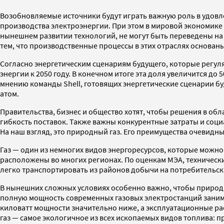
Возобновляемые источники будут играть важную роль в удовл
производства электроэнергии. При этом в мировой экономике с
нынешнем развитии технологий, не могут быть переведены на э
тем, что производственные процессы в этих отраслях основан
Согласно энергетическим сценариям будущего, которые регуля
энергии к 2050 году. В конечном итоге эта доля увеличится до 
мнению команды Shell, готовящих энергетические сценарии буд
атом.
Правительства, бизнес и общество хотят, чтобы решения в обл
гибкость поставок. Также важны конкурентные затраты и соци
На наш взгляд, это природный газ. Его преимущества очевидны
Газ — один из немногих видов энергоресурсов, которые можно
расположены во многих регионах. По оценкам МЭА, технически 
легко транспортировать из районов добычи на потребительск
В нынешних сложных условиях особенно важно, чтобы природн
полную мощность современных газовых электростанций занимае
киловатт мощности значительно ниже, а эксплуатационные ра
газ — самое экологичное из всех ископаемых видов топлива: п