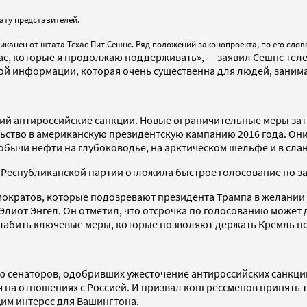
ату представителей.
канец от штата Техас Пит Сешнс. Ряд положений законопроекта, по его сло
хас, которые я продолжаю поддерживать», — заявил Сешнс тел
ной информации, которая очень существенна для людей, зани
щий антироссийские санкции. Новые ограничительные меры за
ельство в американскую президентскую кампанию 2016 года. О
добычи нефти на глубоководье, на арктическом шельфе и в сл
 Республиканской партии отложила быстрое голосование по з
мократов, которые подозревают президента Трампа в желании
лиот Энгел. Он отметил, что отсрочка по голосованию может 
ослабить ключевые меры, которые позволяют держать Кремль п
ю сенаторов, одобривших ужесточение антироссийских санкци
 на отношениях с Россией. И призвал конгрессменов принять 
щим интерес для Вашингтона.