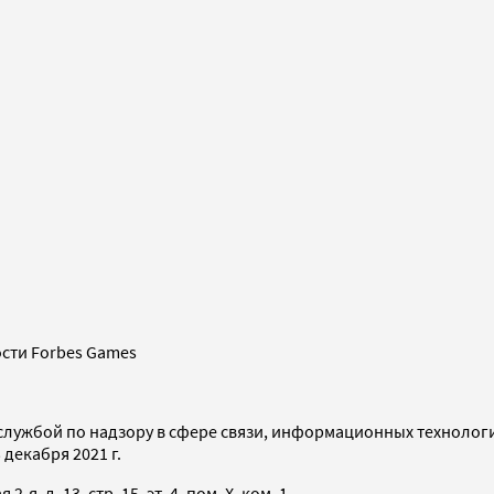
сти Forbes Games
службой по надзору в сфере связи, информационных технолог
декабря 2021 г.
я, д. 13, стр. 15, эт. 4, пом. X, ком. 1