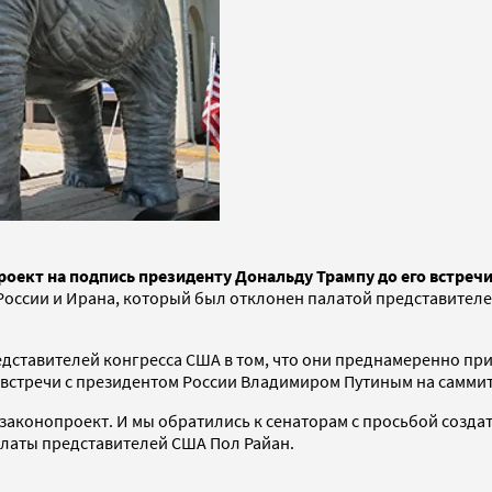
оект на подпись президенту Дональду Трампу до его встреч
России и Ирана, который был отклонен палатой представител
дставителей конгресса США в том, что они преднамеренно пр
стречи с президентом России Владимиром Путиным на саммите 
аконопроект. И мы обратились к сенаторам с просьбой созда
алаты представителей США Пол Райан.