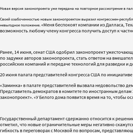
Новая версия законопроекта уже передана на повторное рассмотрение в пал
Своей озабоченностью новым законопроектом выразил конгрессмен-республи
«Меня беспокоят компании из Далласа, Те
невыгодное положение.
возможность любому члену конгресса получить доступ к част
Ранее, 14 июня, сенат США одобрил законопроект ужесточаю
по задумке авторов законопроекта, стать ответом на вмешат
российских компаний и передаче технологий для разведки и 
20 июня палата представителей конгресса США по инициативе
«Заминка» в палате представителей вызвала недовольство де
Представитель демократов в комитете по иностранным делам Э
законопроект». «У Белого дома появится время на то, чтобы 
Государственный департамент сдержанно относится к решени
отметил, что новые ограничительные меры негативно скажутся
гибкость в переговорах с Москвой по вопросам, представляю