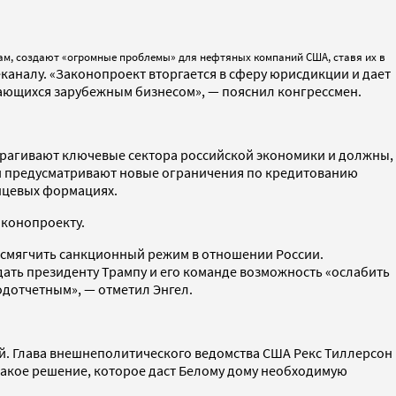
вам, создают «огромные проблемы» для нефтяных компаний США, ставя их в
еканалу.
«Законопроект вторгается в сферу юрисдикции и дает
мающихся зарубежным бизнесом», — пояснил конгрессмен.
трагивают ключевые сектора российской экономики и должны,
ни предусматривают новые ограничения по кредитованию
анцевых формациях.
аконопроекту.
 смягчить санкционный режим в отношении России.
дать президенту Трампу и его команде возможность «ослабить
одотчетным», — отметил Энгел.
й. Глава внешнеполитического ведомства США Рекс Тиллерсон
такое решение, которое даст Белому дому необходимую