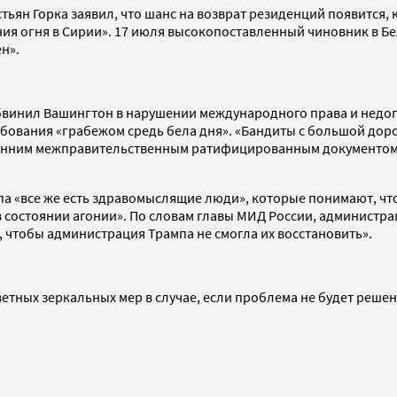
ьян Горка заявил, что шанс на возврат резиденций появится, 
ния огня в Сирии». 17 июля высокопоставленный чиновник в Б
н».
обвинил Вашингтон в нарушении международного права и недо
ования «грабежом средь бела дня». «Бандиты с большой дорог
ронним межправительственным ратифицированным документом, а
па «все же есть здравомыслящие люди», которые понимают, чт
остоянии агонии». По словам главы МИД России, администраци
 чтобы администрация Трампа не смогла их восстановить».
етных зеркальных мер в случае, если проблема не будет решен