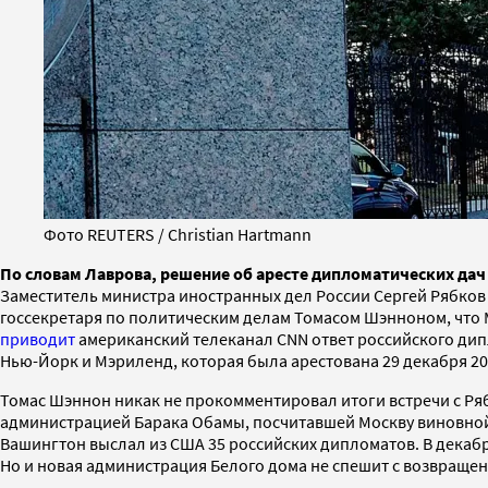
Фото REUTERS / Christian Hartmann
По словам Лаврова, решение об аресте дипломатических дач
Заместитель министра иностранных дел России Сергей Рябков 
госсекретаря по политическим делам Томасом Шэнноном, что 
приводит
американский телеканал СNN ответ российского дип
Нью-Йорк и Мэриленд, которая была арестована 29 декабря 2
Томас Шэннон никак не прокомментировал итоги встречи с Ря
администрацией Барака Обамы, посчитавшей Москву виновной
Вашингтон выслал из США 35 российских дипломатов. В декаб
Но и новая администрация Белого дома не спешит с возвраще