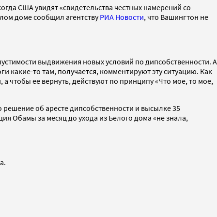
когда США увидят «свидетельства честных намерений со
елом доме сообщил агентству
РИА Новости
, что Вашингтон не
пустимости выдвижения новых условий по дипсобственности. А
и какие-то там, получается, комментируют эту ситуацию. Как
 чтобы ее вернуть, действуют по принципу «Что мое, то мое,
о решение об аресте дипсобственности и высылке 35
я Обамы за месяц до ухода из Белого дома «не знала,
а.