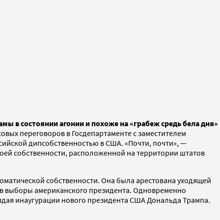
ы в состоянии агонии и похоже на «грабеж средь бела дня»
совых переговоров в Госдепартаменте с заместителем
ийской дипсобственностью в США. «Почти, почти», —
воей собственности, расположенной на территории штатов
ломатической собственности. Она была арестована уходящей
а в выборы американского президента. Одновременно
жидая инаугурации нового президента США Дональда Трампа.