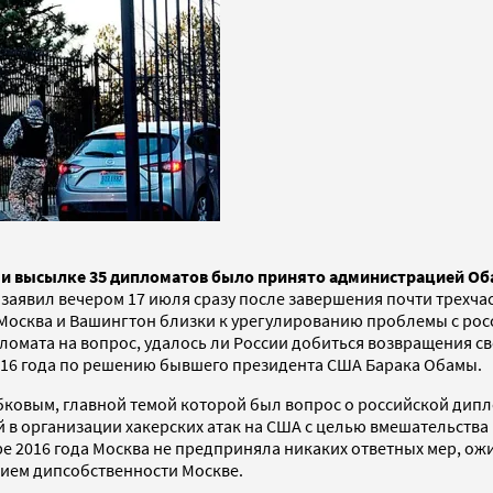
 и высылке 35 дипломатов было принято администрацией Обам
заявил вечером 17 июля сразу после завершения почти трехча
Москва и Вашингтон близки к урегулированию проблемы с росс
ломата на вопрос, удалось ли России добиться возвращения с
016 года по решению бывшего президента США Барака Обамы.
бковым, главной темой которой был вопрос о российской дип
 в организации хакерских атак на США с целью вмешательств
ре 2016 года Москва не предприняла никаких ответных мер, о
нием дипсобственности Москве.