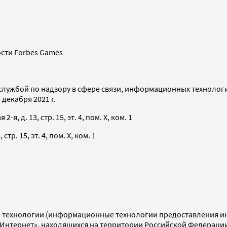
сти Forbes Games
службой по надзору в сфере связи, информационных технолог
декабря 2021 г.
я, д. 13, стр. 15, эт. 4, пом. X, ком. 1
тр. 15, эт. 4, пом. X, ком. 1
технологии (информационные технологии предоставления инф
«Интернет», находящихся на территории Российской Федераци