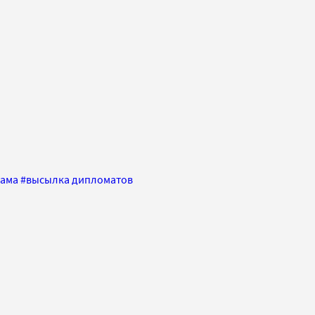
бама
#
высылка дипломатов