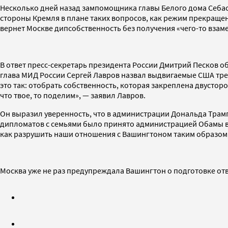
Несколько дней назад зампомощника главы Белого дома Себаст
стороны Кремля в плане таких вопросов, как режим прекраще
вернет Москве дипсобственность без получения «чего-то взаме
В ответ пресс-секретарь президента России Дмитрий Песков 
глава МИД России Сергей Лавров назвал выдвигаемые США треб
это так: отобрать собственность, которая закреплена двусто
что твое, то поделим», — заявил Лавров.
Он выразил уверенность, что в администрации Дональда Трам
дипломатов с семьями было принято администрацией Обамы в с
как разрушить наши отношения с Вашингтоном таким образом,
Москва уже не раз предупреждала Вашингтон о подготовке отв