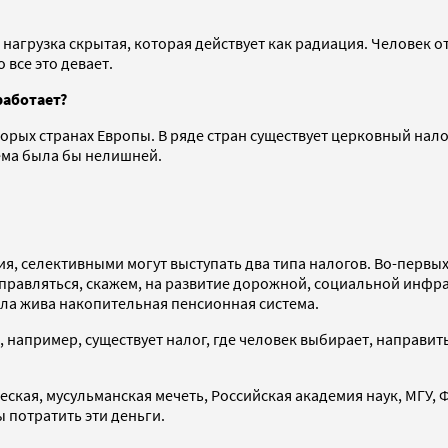
нагрузка скрытая, которая действует как радиация. Человек от
 все это девает.
работает?
орых странах Европы. В ряде стран существует церковный нало
тема была бы нелишней.
я, селективными могут выступать два типа налогов. Во-первых,
равляться, скажем, на развитие дорожной, социальной инфрас
ыла жива накопительная пенсионная система.
 например, существует налог, где человек выбирает, направить
еская, мусульманская мечеть, Российская академия наук, МГУ, Ф
ы потратить эти деньги.