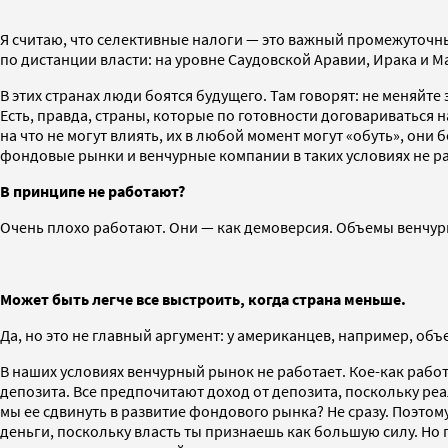
Я считаю, что селективные налоги — это важный промежуточны
по дистанции власти: на уровне Саудовской Аравии, Ирака и 
В этих странах люди боятся будущего. Там говорят: не меняйте 
Есть, правда, страны, которые по готовности договариваться 
на что не могут влиять, их в любой момент могут «обуть», они
фондовые рынки и венчурные компании в таких условиях не р
В принципе не работают?
Очень плохо работают. Они — как демоверсия. Объемы венчурно
Может быть легче все выстроить, когда страна меньше.
Да, но это не главный аргумент: у американцев, например, объ
В наших условиях венчурный рынок не работает. Кое-как работ
депозита. Все предпочитают доход от депозита, поскольку ре
мы ее сдвинуть в развитие фондового рынка? Не сразу. Поэтому
деньги, поскольку власть ты признаешь как большую силу. Но 