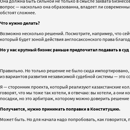
Она должна быть сильной не только в смысле захвата бизнесов
вопрос — насколько она образованна, владеет ли современны
обстоят сложнее.
Что нужно делать?
Возможно несколько решений. Посмотрите, например, что сейч
который будет зоной действия англосаксонского права благода
Но у нас крупный бизнес раньше предпочитал подавать в суд в
Правильно. Но только решение не было сюда импортировано, 
из вариантов развития независимой судебной системы — это с
Я — сторонник проекта, который реализуют казахстанские ко
говорят, что мы тоже так хотели, я отвечаю: вы хотели, а он
посадки, но это арбитраж, которому можно доверить решение 
Получается, нужно принимать поправки в Конституцию.
Может быть. Но для начала надо попробовать, как говорится, п