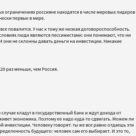
ых ограничениях россияне находятся в числе мировых лидеров
чески первые в мире.
 все повалится. У нас к тому же низкая договороспособность.
 условиях люди являются пессимистами: они понимают, что ни
. И они не склонны давать деньги на инвестиции. Никакие
20 раз меньше, чем Россия.
случае кладут в государственный банк и ждут дохода от
живет экономика. Поэтому ее надо куда-то сдвигать. Можем ли
ой инвестиции. Человеку говорят: ты же все равно отдаешь эти
ределенность будущего: человек сам его выбирает. И это то,