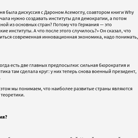
меня была дискуссия с Дароном Асемоглу, cоавтором книги Why
начала нужно создавать институты для демократии, а потом
одной из основных стран? Потому что Германия — это
 институты. А что после этого случилось?» Он сказал, что
явиться современная инновационная экономика, надо понимать,
огда есть две главных предпосылки: сильная бюрократия и
тика там сделала круг: у них теперь снова военный президент,
.
и этом мы понимаем, что наиболее развитые страны являются
 теоретики.
ия?