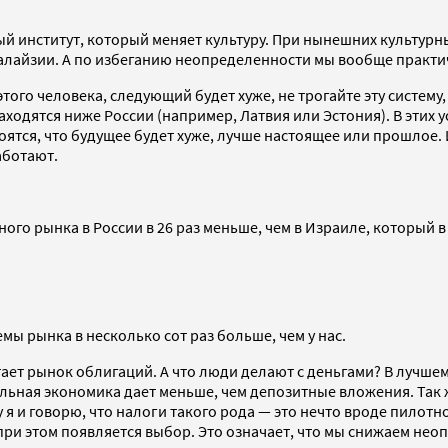
й институт, который меняет культуру. При нынешних культурн
Малайзии. А по избеганию неопределенности мы вообще практи
этого человека, следующий будет хуже, не трогайте эту систему,
находятся ниже России (например, Латвия или Эстония). В этих
 боятся, что будущее будет хуже, лучше настоящее или прошлое
аботают.
го рынка в России в 26 раз меньше, чем в Израиле, который в 
емы рынка в несколько сот раз больше, чем у нас.
ает рынок облигаций. А что люди делают с деньгами? В лучшем 
альная экономика дает меньше, чем депозитные вложения. Так 
 я и говорю, что налоги такого рода — это нечто вроде пилотн
при этом появляется выбор. Это означает, что мы снижаем неоп