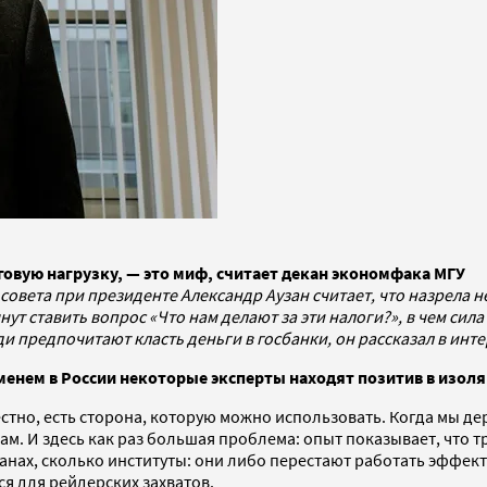
овую нагрузку, — это миф, считает декан экономфака МГУ
совета при президенте Александр Аузан считает, что назрела
ут ставить вопрос «Что нам делают за эти налоги?», в чем сил
и предпочитают класть деньги в госбанки, он рассказал в инте
еменем в России некоторые эксперты находят позитив в изол
стно, есть сторона, которую можно использовать. Когда мы дер
. И здесь как раз большая проблема: опыт показывает, что тр
транах, сколько институты: они либо перестают работать эффе
я для рейдерских захватов.