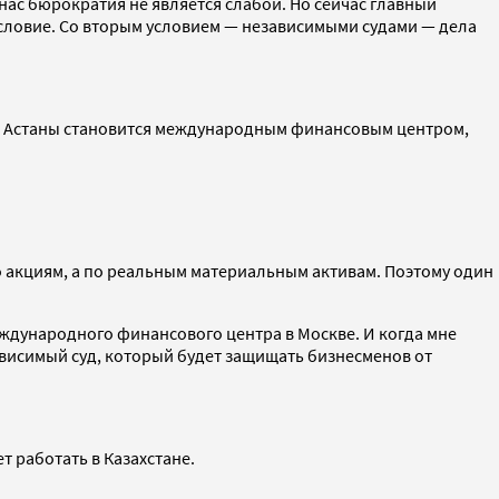
 нас бюрократия не является слабой. Но сейчас главный
условие. Со вторым условием — независимыми судами — дела
рии Астаны становится международным финансовым центром,
 акциям, а по реальным материальным активам. Поэтому один
еждународного финансового центра в Москве. И когда мне
зависимый суд, который будет защищать бизнесменов от
т работать в Казахстане.