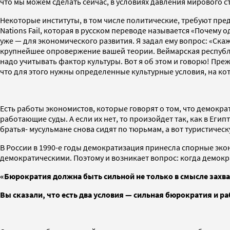
что мы можем сделать сейчас, в условиях давления мирового ст
Некоторые институты, в том числе политические, требуют пред
Nations Fail, которая в русском переводе называется «Почему 
уже — для экономического развития. Я задал ему вопрос: «Скаж
крупнейшее опровержение вашей теории. Веймарская республи
надо учитывать фактор культуры. Вот я об этом и говорю! Пр
что для этого нужны определенные культурные условия, на ко
Есть работы экономистов, которые говорят о том, что демокр
работающие суды. А если их нет, то произойдет так, как в Еги
братья- мусульмане снова сидят по тюрьмам, а вот туристичес
В России в 1990-е годы демократизация принесла спорные эко
демократическими. Поэтому и возникает вопрос: когда демокр
«Бюрократия должна быть сильной не только в смысле захва
Вы сказали, что есть два условия — сильная бюрократия и р