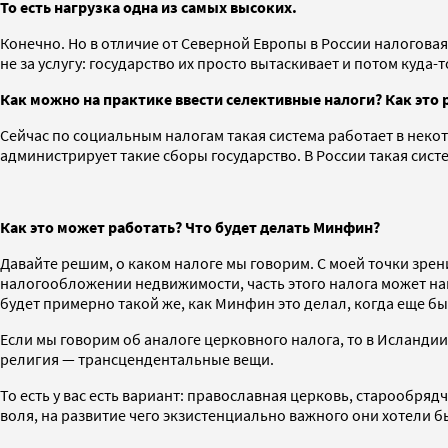
То есть нагрузка одна из самых высоких.
Конечно. Но в отличие от Северной Европы в России налоговая 
не за услугу: государство их просто вытаскивает и потом куда-то
Как можно на практике ввести селективные налоги? Как это 
Сейчас по социальным налогам такая система работает в некот
администрирует такие сборы государство. В России такая сис
Как это может работать? Что будет делать Минфин?
Давайте решим, о каком налоге мы говорим. С моей точки зрени
налогообложении недвижимости, часть этого налога может нап
будет примерно такой же, как Минфин это делал, когда еще б
Если мы говорим об аналоге церковного налога, то в Исландии,
религия — трансцендентальные вещи.
То есть у вас есть вариант: православная церковь, старообрядч
воля, на развитие чего экзистенциально важного они хотели б