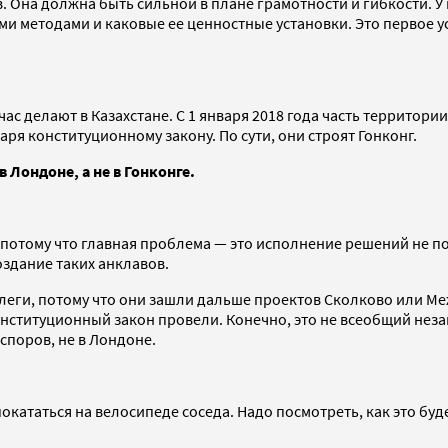
. Она должна быть сильной в плане грамотности и гибкости. У
ми методами и каковые ее ценностные установки. Это первое 
ас делают в Казахстане. С 1 января 2018 года часть террито
ря конституционному закону. По сути, они строят Гонконг.
 Лондоне, а не в Гонконге.
потому что главная проблема — это исполнение решений не по
оздание таких анклавов.
ллеги, потому что они зашли дальше проектов Сколково или М
и конституционный закон провели. Конечно, это не всеобщий не
споров, не в Лондоне.
окататься на велосипеде соседа. Надо посмотреть, как это буде