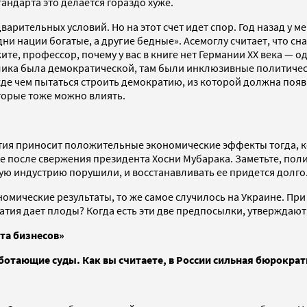
андарта это делается гораздо хуже.
варительных условий. Но на этот счет идет спор. Год назад у 
одни нации богатые, а другие бедные». Асемоглу считает, что с
ите, профессор, почему у вас в книге нет Германии ХХ века — 
ка была демократической, там были инклюзивные политические
ежде чем пытаться строить демократию, из которой должна по
торые тоже можно влиять.
атия приносит положительные экономические эффекты тогда, к
пте после свержения президента Хосни Мубарака. Заметьте, поли
кую индустрию порушили, и восстанавливать ее придется долго
номические результаты, то же самое случилось на Украине. Пр
атия дает плоды? Когда есть эти две предпосылки, утверждают
та бизнесов»
аботающие суды.
Как вы считаете, в России сильная бюрократ