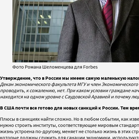
Фото Романа Шеломенцева для Forbes
Утверждение, что в России мы имеем самую маленькую налог
Декан экономического факультета МГУ и член Экономического 
проводить, к сожалению, нет. При каком условии граждане начн
находится на одном уровне с Саудовской Аравией и почему люд
В США почти все готово для новых санкций к России. Тем вр
Плюсы в санкциях найти сложно. Но в любом событии, как изве
нужно строить институты, соответствующие мировым стандартам
жизнь устроена по-другому, меняет не столько жизнь в этих с
которые должны служить для санации экономики, используютс