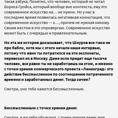
такая азбука. Понятно, что человек, который не читал
Бориса Гройса, который вообще вне контекста, ему это
современное искусство на… не нужно. Но у нас в
последнее время появилась негативная коннотация, что
современное искусство — х…, причем не нужная никому.
Своим жестом я это опровергаю. Современное искусство
может быть с очередью и привлекательным.
Но эта же история доказывает, что Шнуров все-таки не
про бабло, хотя мы с этого начали наше интервью,
потому что явно ты потратился на эти экспонаты,
перевозил их в Москву. Даже если придет еще тысяча
человек, все равно ты не заработаешь на этом, и именно
с точки зрения коммерческого проекта «Ленинград» это
действие бессмысленное по соотношению потраченного
времени и заработанных денег. Тогда зачем?
Смотри, оно тебе кажется бессмысленным.
Бессмысленным с точки зрения денег.
Смотри, я же тебе объяснил, с точки зрения денег мне