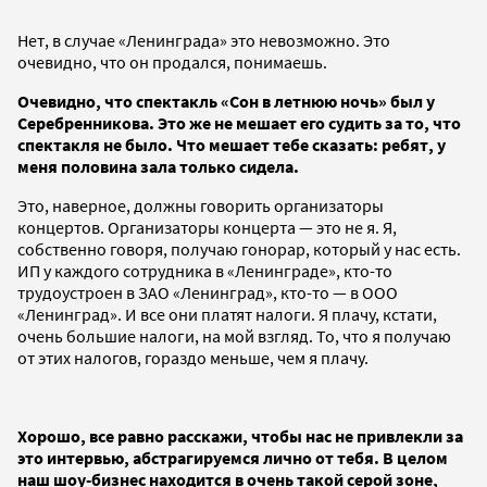
Нет, в случае «Ленинграда» это невозможно. Это
очевидно, что он продался, понимаешь.
Очевидно, что спектакль «Сон в летнюю ночь» был у
Серебренникова. Это же не мешает его судить за то, что
спектакля не было. Что мешает тебе сказать: ребят, у
меня половина зала только сидела.
Это, наверное, должны говорить организаторы
концертов. Организаторы концерта — это не я. Я,
собственно говоря, получаю гонорар, который у нас есть.
ИП у каждого сотрудника в «Ленинграде», кто-то
трудоустроен в ЗАО «Ленинград», кто-то — в ООО
«Ленинград». И все они платят налоги. Я плачу, кстати,
очень большие налоги, на мой взгляд. То, что я получаю
от этих налогов, гораздо меньше, чем я плачу.
Хорошо, все равно расскажи, чтобы нас не привлекли за
это интервью, абстрагируемся лично от тебя. В целом
наш шоу-бизнес находится в очень такой серой зоне,