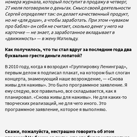
номера журнала, который поступит в продажу в четверг,
27 июля поговорили о деньгах. Смысл своей деятельности
Сергей определяет так: он делает качественный продукт,
но не «для души», а чтобы заработать. При этом «чуваком
про бабло» он себя не считает, сколько денег у него на
карточке — не знает, а заработанное вкладывает в
«движимость» — в жену Матильду.
Как получилось, что ты стал вдруг за последние года два
буквально грести деньги лопатой?
В 2010 году, когда я возродил «Группировку Ленинград»,
первым делом я подписал плакат, на котором был слоган
концерта, знаменующий наше возрождение, — «Снова
живы для наживы». Это было программное заявление. Я
ему следую, все правильно, все складывается, как я
планировал. «Снова живы для наживы». Не для каких-то
творческих реализаций, не для чего иного. Это
программное заявление, которое я выполняю.
Скажи, пожалуйста, нестрашно говорить об этом