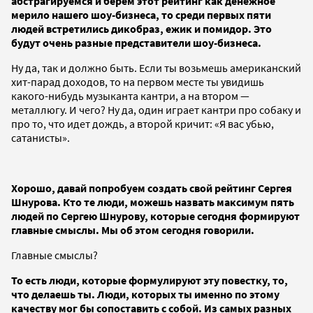
абстрагируемся и берем этот рейтинг как денежное
мерило нашего шоу-бизнеса, то среди первых пяти
людей встретились дикобраз, ежик и помидор. Это
будут очень разные представители шоу-бизнеса.
Ну да, так и должно быть. Если ты возьмешь американский
хит-парад доходов, то на первом месте ты увидишь
какого-нибудь музыканта кантри, а на втором —
металлюгу. И чего? Ну да, один играет кантри про собаку и
про то, что идет дождь, а второй кричит: «Я вас убью,
сатанисты».
Хорошо, давай попробуем создать свой рейтинг Сергея
Шнурова. Кто те люди, можешь назвать максимум пять
людей по Сергею Шнурову, которые сегодня формируют
главные смыслы. Мы об этом сегодня говорили.
Главные смыслы?
То есть люди, которые формулируют эту повестку, то,
что делаешь ты. Люди, которых ты именно по этому
качеству мог бы сопоставить с собой. Из самых разных