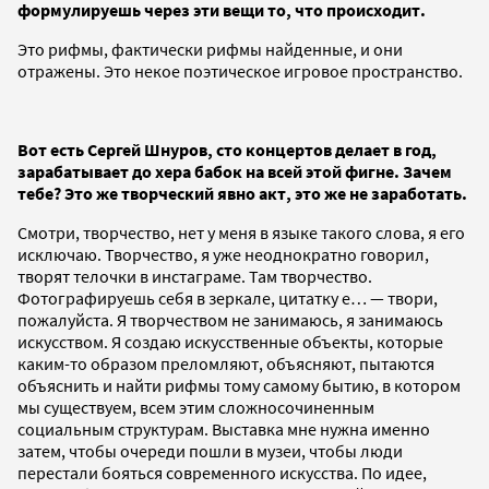
формулируешь через эти вещи то, что происходит.
Это рифмы, фактически рифмы найденные, и они
отражены. Это некое поэтическое игровое пространство.
Вот есть Сергей Шнуров, сто концертов делает в год,
зарабатывает до хера бабок на всей этой фигне. Зачем
тебе? Это же творческий явно акт, это же не заработать.
Смотри, творчество, нет у меня в языке такого слова, я его
исключаю. Творчество, я уже неоднократно говорил,
творят телочки в инстаграме. Там творчество.
Фотографируешь себя в зеркале, цитатку е… — твори,
пожалуйста. Я творчеством не занимаюсь, я занимаюсь
искусством. Я создаю искусственные объекты, которые
каким-то образом преломляют, объясняют, пытаются
объяснить и найти рифмы тому самому бытию, в котором
мы существуем, всем этим сложносочиненным
социальным структурам. Выставка мне нужна именно
затем, чтобы очереди пошли в музеи, чтобы люди
перестали бояться современного искусства. По идее,