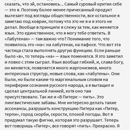
сказать, что эй, остановись... Самый суровый критик себе
— это я. Поэтому более-менее причесанный продукт
вылезает под взгляды общественности, все остальное я
заметаю под коврик, потому что это не я и я этого не
делал. Вообще в принципе я слежу за тем, как меняется
язык. Это единственное, что я могу тебе ответить. В
«Лабутенах» — там важно что? Понимание того, что
появилось это «на»: на лабутенах, на пафосе. Что вот эта
частица стала выполнять другую функцию. Если раньше
было «в», то теперь «на» — язык поменялся. Я это заметил
и ловко с этим сыграл. Язык вообще гибкий, и, слава богу,
он меняется, появляется много жаргонизмов, много
интересных структур, новые слова, как «лабутены». Они
были, но были каким-то маргинальным словом на
периферии сознания русского народа, а я вытащил и
сделал центральной линией, хотя оно там
присутствовало. Так же и «В Питере — пить». Это
лингвистические забавы. Мне интересно делать такие
ассонансы, разрушить конструкцию Питера как «Питер,
терпи», город скорби, серости, плохой погоды. Вот я
придумал такую фигню, которая это разрушает. Теперь
вот говоришь «Питер», все говорят «пить». Прекрасно. Я