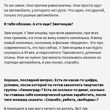
То же самое. Они причем равнозначны. Они просто едут
на автомобиле, у которого нет руля. Что один, что другой,
только это разные автомобили.
Я тебя обожаю. А кто еще? Звягинцев?
Звягинцев. У Звягинцева, при всем уважении, при всех
этих премиях, я в этом не вижу нового киноязыка. Я вижу
новый киноязык, положим, в фильме «Бердмэн». Это про
современность, это про сейчас. У Звягинцева я как будто
окунаюсь в XX век, в недоснятого Тарковского, длинные
планы. Мне не нужно три минуты показывать иконки на
торпеде автомобиля, я уже понял, спасибо.
Хорошо, последний вопрос. Есть ли какая-то цифра,
условно, после которой ты готов закончить творчество
группы «Ленинград»? Есть ли сколько-то денег, сколько
ты ставишь себе коммерческой целью заработать, после
чего можешь сказать: «Спасибо, ребята, свободны»?
В принципе я уже могу ничего не делать. Вот так