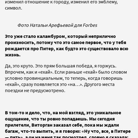
изменил отношение к городу, изменил его эмблему,
символ.
Фото Натальи Арефьевой для Forbes
Это уже стало каламбуром, который неприлично
произносить, потому что это самое первое, что у тебя
рождается про Питер, как будто это существовало всю
жизнь.
Да, это круто. Это прям большая победа, я горжусь.
Впрочем, как и «ехай». Если раньше «ехай» было словом
условно провинциальным, то теперь, когда говоришь
«ехай», сразу появляется это «на…». Другого места
поездки не предусмотрено.
В том-то и дело, что, на мой взгляд, это уникальное
ощущение, что ты ровно попадаешь. Мы сегодня
прилетели, Виторган заказал себе, пока мы ждали
багаж, что-то выпить, и я говорю: «Ну что, все, в Питере
— пить», а он на меня так посмотрел, словно я сказала: