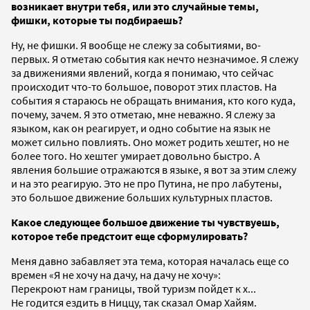
возникает внутри тебя, или это случайные темы,
фишки, которые ты подбираешь?
Ну, не фишки. Я вообще не слежу за событиями, во-
первых. Я отметаю события как нечто незначимое. Я слежу
за движениями явлений, когда я понимаю, что сейчас
происходит что-то большое, поворот этих пластов. На
события я стараюсь не обращать внимания, кто кого куда,
почему, зачем. Я это отметаю, мне неважно. Я слежу за
языком, как он реагирует, и одно событие на язык не
может сильно повлиять. Оно может родить хештег, но не
более того. Но хештег умирает довольно быстро. А
явления большие отражаются в языке, я вот за этим слежу
и на это реагирую. Это не про Путина, не про лабутены,
это большое движение больших культурных пластов.
Какое следующее большое движение ты чувствуешь,
которое тебе предстоит еще сформулировать?
Меня давно забавляет эта тема, которая началась еще со
времен «Я не хочу на дачу, на дачу не хочу»:
Перекроют нам границы, твой туризм пойдет к х...
Не годится ездить в Ниццу, так сказал Омар Хайям.