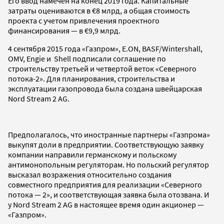
Его ввод намечен на конец 2019 года. Капитальные
затраты оцениваются в €8 млрд, а общая стоимость
проекта с учетом привлечения проектного
финансирования — в €9,9 млрд.
4 сентября 2015 года «Газпром», E.ON, BASF/Wintershall,
OMV, Engie и Shell подписали соглашение по
строительству третьей и четвертой веток «Северного
потока-2». Для планирования, строительства и
эксплуатации газопровода была создана швейцарская
Nord Stream 2 AG.
Предполагалось, что иностранные партнеры «Газпрома»
выкупят доли в предприятии. Соответствующую заявку
компании направили германскому и польскому
антимонопольным регуляторам. Но польский регулятор
высказал возражения относительно создания
совместного предприятия для реализации «Северного
потока — 2», и соответствующая заявка была отозвана. И
у Nord Stream 2 AG в настоящее время один акционер —
«Газпром».