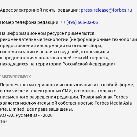
Адрес электронной почты редакции:
press-release@forbes.ru
Номер телефона редакции:
+7 (495) 565-32-06
На информационном ресурсе применяются
рекомендательные технологии (информационные технологии
предоставления информации на основе сбора,
систематизации и анализа сведений, относящихся
к предпочтениям пользователей сети «Интернет»,
находящихся на территории Российской Федерации)
СМИ2
SPARROW
INFOX
Перепечатка материалов и использование их в любой форме,
в том числе и в электронных СМИ, возможны только с
письменного разрешения редакции. Товарный знак Forbes
является исключительной собственностью Forbes Media Asia
Pte. Limited. Все права защищены.
AO «АС Рус Медиа»
·
2026
16+