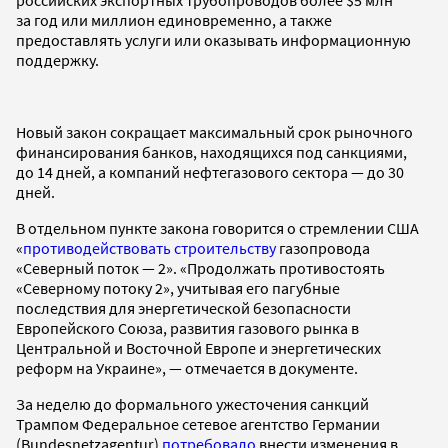
за год или миллион единовременно, а также
предоставлять услуги или оказывать информационную
поддержку.
Новый закон сокращает максимальный срок рыночного
финансирования банков, находящихся под санкциями,
до 14 дней, а компаний нефтегазового сектора — до 30
дней.
В отдельном пункте закона говорится о стремлении США
«
противодействовать строительству
газопровода
«Северный поток — 2». «Продолжать противостоять
«Северному потоку 2», учитывая его пагубные
последствия для энергетической безопасности
Европейского Союза, развития газового рынка в
Центральной и Восточной Европе и энергетических
реформ на Украине», — отмечается в документе.
За неделю до формального ужесточения санкций
Трампом Федеральное сетевое агентство Германии
(Bundes­netz­agentur)
потребовало
внести изменения в