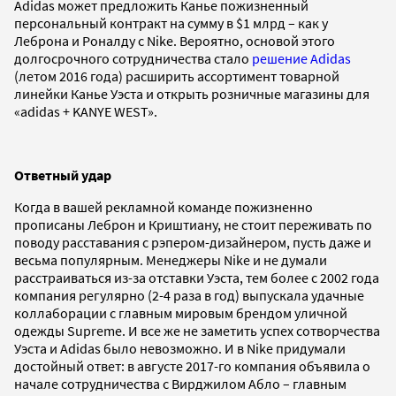
Adidas может предложить Канье пожизненный
персональный контракт на сумму в $1 млрд – как у
Леброна и Роналду с Nike. Вероятно, основой этого
долгосрочного сотрудничества стало
решение Adidas
(летом 2016 года) расширить ассортимент товарной
линейки Канье Уэста и открыть розничные магазины для
«adidas + KANYE WEST».
Ответный удар
Когда в вашей рекламной команде пожизненно
прописаны Леброн и Криштиану, не стоит переживать по
поводу расставания с рэпером-дизайнером, пусть даже и
весьма популярным. Менеджеры Nike и не думали
расстраиваться из-за отставки Уэста, тем более с 2002 года
компания регулярно (2-4 раза в год) выпускала удачные
коллаборации с главным мировым брендом уличной
одежды Supreme. И все же не заметить успех сотворчества
Уэста и Adidas было невозможно. И в Nike придумали
достойный ответ: в августе 2017-го компания объявила о
начале сотрудничества с Вирджилом Абло – главным