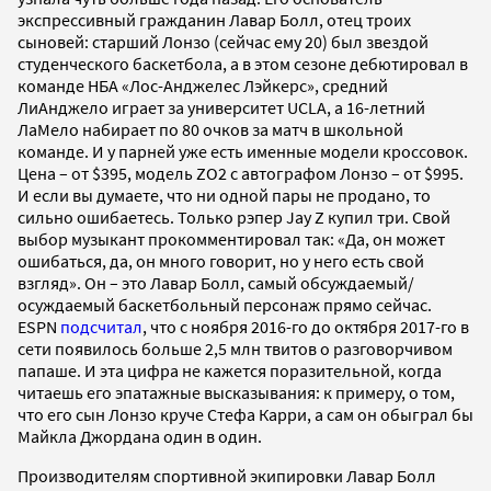
экспрессивный гражданин Лавар Болл, отец троих
сыновей: старший Лонзо (сейчас ему 20) был звездой
студенческого баскетбола, а в этом сезоне дебютировал в
команде НБА «Лос-Анджелес Лэйкерс», средний
ЛиАнджело играет за университет UCLA, а 16-летний
ЛаМело набирает по 80 очков за матч в школьной
команде. И у парней уже есть именные модели кроссовок.
Цена – от $395, модель ZO2 с автографом Лонзо – от $995.
И если вы думаете, что ни одной пары не продано, то
сильно ошибаетесь. Только рэпер Jay Z купил три. Свой
выбор музыкант прокомментировал так: «Да, он может
ошибаться, да, он много говорит, но у него есть свой
взгляд». Он – это Лавар Болл, самый обсуждаемый/
осуждаемый баскетбольный персонаж прямо сейчас.
ESPN
подсчитал
, что с ноября 2016-го до октября 2017-го в
сети появилось больше 2,5 млн твитов о разговорчивом
папаше. И эта цифра не кажется поразительной, когда
читаешь его эпатажные высказывания: к примеру, о том,
что его сын Лонзо круче Стефа Карри, а сам он обыграл бы
Майкла Джордана один в один.
Производителям спортивной экипировки Лавар Болл