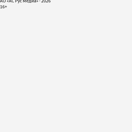
AO «АС Рус Медиа»
·
2026
16+