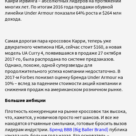
Кайри Ирвинга – абсолютных лидеров на протяжении
многих лет. По итогам 2016 года продажи обувной
линейки Under Armour показали 64% роста и $264 млн
дохода.
Самая дорогая пара кроссовок Карри, теперь уже
двукратного чемпиона НБА, сейчас стоит $160, а новая
модель UA Curry 4, появившаяся в продаже 27 октября
2017-го, была распродана по системе предзаказов.
Однако, похоже, одной суперзвезды для
продолжительного успеха компании недостаточно. В
2017-м Forbes понизил оценку бренда Under Armour на
10% – вслед за падением стоимости акций компании и
снижения продаж на американском розничном рынке.
Большие амбиции
Плотность конкуренции на рынке кроссовок так высока,
что, кажется, у новичков просто нет шансов. И все же
находятся отчаянные смельчаки, готовые бросить вызов
лидерам индустрии.
Бренд BBB (Big Baller Brand)
публика
узнала чуть больше года назад. Его основатель –