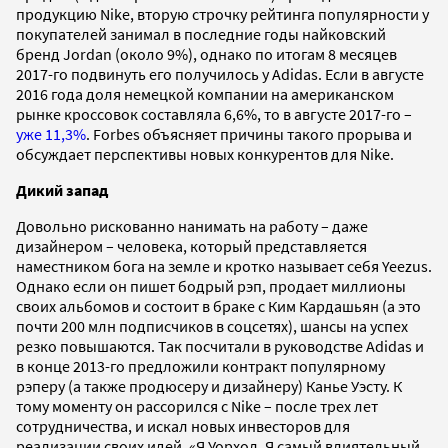
продукцию Nike, вторую строчку рейтинга популярности у
покупателей занимал в последние годы найковский
бренд Jordan (около 9%), однако по итогам 8 месяцев
2017-го подвинуть его получилось у Adidas. Если в августе
2016 года доля немецкой компании на американском
рынке кроссовок составляла 6,6%, то в августе 2017-го –
уже 11,3%
. Forbes объясняет причины такого прорыва и
обсуждает перспективы новых конкурентов для Nike.
Дикий запад
Довольно рискованно нанимать на работу – даже
дизайнером – человека, который представляется
наместником бога на земле и кротко называет себя Yeezus.
Однако если он пишет бодрый рэп, продает миллионы
своих альбомов и состоит в браке с Ким Кардашьян (а это
почти 200 млн подписчиков в соцсетях), шансы на успех
резко повышаются. Так посчитали в руководстве Adidas и
в конце 2013-го предложили контракт популярному
рэперу (а также продюсеру и дизайнеру) Канье Уэсту. К
тому моменту он рассорился с Nike – после трех лет
сотрудничества, и искал новых инвесторов для
реализации своих идей. «Я Уорхол. Я самый влиятельный