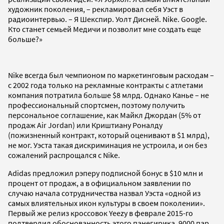
художник поколения, – рекламировал себя Уэст в
радиоинтервью. – Я Шекспир. Уолт Дисней. Nike. Google.
Кто станет семьей Медичи и позволит мне создать еще
больше?»
Nike всегда был чемпионом по маркетинговым расходам –
с 2002 года только на рекламные контракты с атлетами
компания потратила больше $8 млрд. Однако Канье – не
профессиональный спортсмен, поэтому получить
персональное соглашение, как Майкл Джордан (5% от
продаж Air Jordan) или Криштиану Роналду
(пожизненный контракт, который оценивают в $1 млрд),
не мог. Уэста такая дискриминация не устроила, и он без
сожалений распрощался с Nike.
Adidas предложил рэперу подписной бонус в $10 млн и
процент от продаж, а в официальном заявлении по
случаю начала сотрудничества назвал Уэста «одной из
самых влиятельных икон культуры в своем поколении».
Первый же релиз кроссовок Yeezy в феврале 2015-го
подтвердил обоснованность этого панегирика. 9000 пар