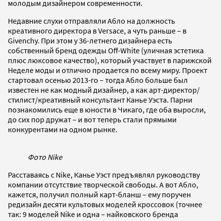
молодым дизайнером современности.
Недавние слухи отправляли Абло на должность
креативного директора в Versace, а чуть раньше – в
Givenchy. При этом у 36-летнего дизайнера есть
собственный бренд одежды Off-White (уличная эстетика
плюс люксовое качество), который участвует в парижской
Неделе моды и отлично продается по всему миру. Проект
стартовал осенью 2013-го – тогда Абло больше был
известен не как модный дизайнер, а как арт-директор/
стилист/креативный консультант Канье Уэста. Парни
познакомились еще в юности в Чикаго, где оба выросли,
до сих пор дружат – и вот теперь стали прямыми
конкурентами на одном рынке.
Фото Nike
Расставаясь с Nike, Канье Уэст предъявлял руководству
компании отсутствие творческой свободы. А вот Абло,
кажется, получил полный карт-бланш – ему поручен
редизайн десяти культовых моделей кроссовок (точнее
так: 9 моделей Nike и одна – найковского бренда