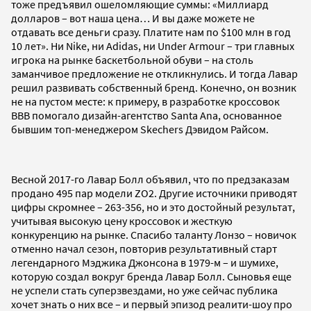
тоже предъявил ошеломляющие суммы: «Миллиард
долларов – вот наша цена… И вы даже можете не
отдавать все деньги сразу. Платите нам по $100 млн в год
10 лет». Ни Nike, ни Adidas, ни Under Armour – три главных
игрока на рынке баскетбольной обуви – на столь
заманчивое предложение не откликнулись. И тогда Лавар
решил развивать собственный бренд. Конечно, он возник
не на пустом месте: к примеру, в разработке кроссовок
BBB помогало дизайн-агентство Santa Ana, основанное
бывшим топ-менеджером Skechers Дэвидом Райсом.
Весной 2017-го Лавар Болл объявил, что по предзаказам
продано 495 пар модели ZO2. Другие источники приводят
цифры скромнее – 263-356, но и это достойный результат,
учитывая высокую цену кроссовок и жесткую
конкуренцию на рынке. Спасибо таланту Лонзо – новичок
отменно начал сезон, повторив результативный старт
легендарного Мэджика Джонсона в 1979-м – и шумихе,
которую создал вокруг бренда Лавар Болл. Сыновья еще
не успели стать суперзвездами, но уже сейчас публика
хочет знать о них все – и первый эпизод реалити-шоу про