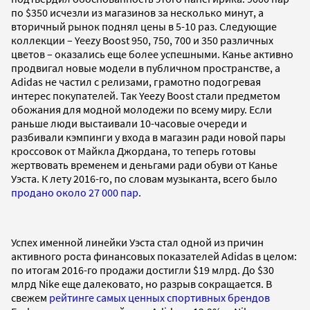
по $350 исчезли из магазинов за несколько минут, а
вторичный рынок поднял цены в 5-10 раз. Следующие
коллекции – Yeezy Boost 950, 750, 700 и 350 различных
цветов – оказались еще более успешными. Канье активно
продвигал новые модели в публичном пространстве, а
Adidas не частил с релизами, грамотно подогревая
интерес покупателей. Так Yeezy Boost стали предметом
обожания для модной молодежи по всему миру. Если
раньше люди выстаивали 10-часовые очереди и
разбивали кэмпинги у входа в магазин ради новой пары
кроссовок от Майкла Джордана, то теперь готовы
жертвовать временем и деньгами ради обуви от Канье
Уэста. К лету 2016-го, по словам музыканта, всего было
продано около 27 000 пар
.
Успех именной линейки Уэста стал одной из причин
активного роста финансовых показателей Adidas в целом:
по итогам 2016-го продажи достигли $19 млрд. До $30
млрд Nike еще далековато, но разрыв сокращается. В
свежем
рейтинге самых ценных спортивных брендов