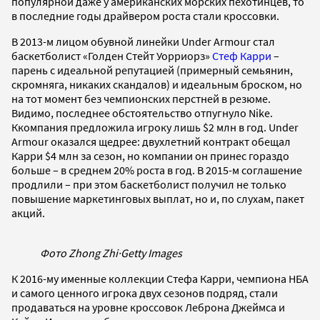
популярной даже у американских морских пехотинцев, то
в последние годы драйвером роста стали кроссовки.
В 2013-м лицом обувной линейки Under Armour стал
баскетболист «Голден Стейт Уорриорз»
Стеф Карри
–
парень с идеальной репутацией (примерный семьянин,
скромняга, никаких скандалов) и идеальным броском, но
на тот момент без чемпионских перстней в резюме.
Видимо, последнее обстоятельство отпугнуло Nike.
Ккомпания предложила игроку лишь $2 млн в год. Under
Armour оказался щедрее: двухлетний контракт обещал
Карри $4 млн за сезон, но компании он принес гораздо
больше – в среднем 20% роста в год. В 2015-м соглашение
продлили – при этом баскетболист получил не только
повышение маркетинговых выплат, но и, по слухам, пакет
акций.
Фото Zhong Zhi
·
Getty Images
К 2016-му именные коллекции Стефа Карри, чемпиона НБА
и самого ценного игрока двух сезонов подряд, стали
продаваться на уровне кроссовок Леброна Джеймса и