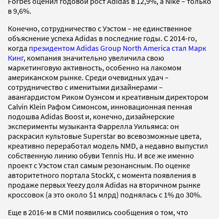
Forbes оценил годовой рост Adidas в 12,9%, а Nike – только
в 9,6%.
Конечно, сотрудничество с Уэстом – не единственное
объяснение успеха Adidas в последние годы. С 2014-го,
когда
президентом Adidas Group North America стал Марк
Кинг
, компания значительно увеличила свою
маркетинговую активность, особенно на лакомом
американском рынке. Среди очевидных удач –
сотрудничество с именитыми дизайнерами –
авангардистом Риком Оуэнсом и креативным директором
Calvin Klein Рафом Симонсом, инновационная пенная
подошва Adidas Boost и, конечно, дизайнерские
эксперименты музыканта Фаррелла Уильямса: он
раскрасил культовые Superstar во всевозможные цвета,
креативно переработал модель NMD, а недавно выпустил
собственную линию обуви Tennis Hu. И все же именно
проект с Уэстом стал самым резонансным. По оценке
авторитетного портала StockX, с момента появления в
продаже первых Yeezy доля Adidas на вторичном рынке
кроссовок (а это около $1 млрд) поднялась с 1% до 30%.
Еще в 2016-м в СМИ появились сообщения о том, что