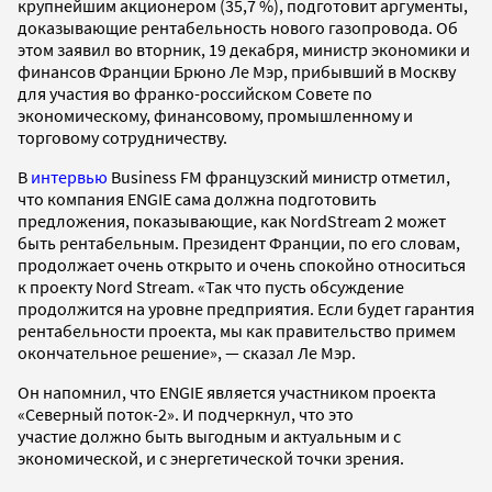
крупнейшим акционером (35,7 %), подготовит аргументы,
доказывающие рентабельность нового газопровода. Об
этом заявил во вторник, 19 декабря, министр экономики и
финансов Франции Брюно Ле Мэр, прибывший в Москву
для участия во франко-российском Совете по
экономическому, финансовому, промышленному и
торговому сотрудничеству.
В
интервью
Business FM французский министр отметил,
что компания ENGIE сама должна подготовить
предложения, показывающие, как NordStream 2 может
быть рентабельным. Президент Франции, по его словам,
продолжает очень открыто и очень спокойно относиться
к проекту Nord Stream. «Так что пусть обсуждение
продолжится на уровне предприятия. Если будет гарантия
рентабельности проекта, мы как правительство примем
окончательное решение», — сказал Ле Мэр.
Он напомнил, что ENGIE является участником проекта
«Северный поток-2». И подчеркнул, что это
участие должно быть выгодным и актуальным и с
экономической, и с энергетической точки зрения.