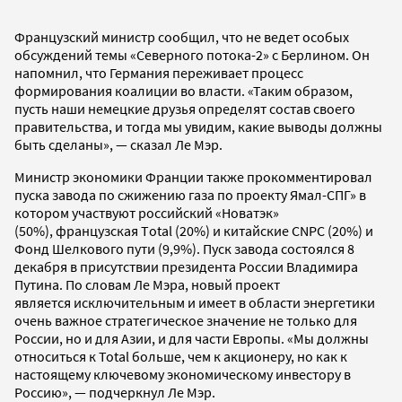
Французский министр сообщил, что не ведет особых
обсуждений темы «Северного потока-2» с Берлином. Он
напомнил, что Германия переживает процесс
формирования коалиции во власти. «Таким образом,
пусть наши немецкие друзья определят состав своего
правительства, и тогда мы увидим, какие выводы должны
быть сделаны», — сказал Ле Мэр.
Министр экономики Франции также прокомментировал
пуска завода по сжижению газа по проекту Ямал-СПГ» в
котором участвуют российский «Новатэк»
(50%), французская Тotal (20%) и китайские CNPC (20%) и
Фонд Шелкового пути (9,9%). Пуск завода состоялся 8
декабря в присутствии президента России Владимира
Путина. По словам Ле Мэра, новый проект
является исключительным и имеет в области энергетики
очень важное стратегическое значение не только для
России, но и для Азии, и для части Европы. «Мы должны
относиться к Total больше, чем к акционеру, но как к
настоящему ключевому экономическому инвестору в
Россию», — подчеркнул Ле Мэр.