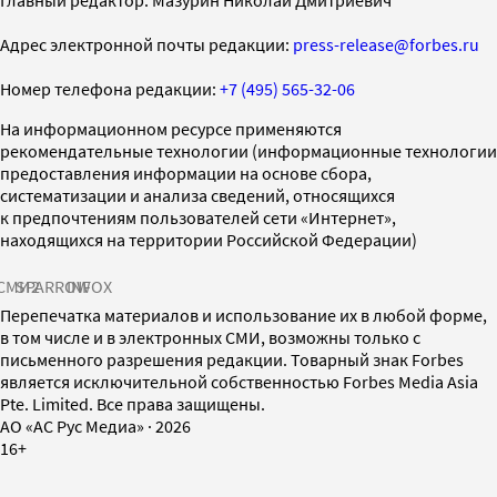
Адрес электронной почты редакции:
press-release@forbes.ru
Номер телефона редакции:
+7 (495) 565-32-06
На информационном ресурсе применяются
рекомендательные технологии (информационные технологии
предоставления информации на основе сбора,
систематизации и анализа сведений, относящихся
к предпочтениям пользователей сети «Интернет»,
находящихся на территории Российской Федерации)
СМИ2
SPARROW
INFOX
Перепечатка материалов и использование их в любой форме,
в том числе и в электронных СМИ, возможны только с
письменного разрешения редакции. Товарный знак Forbes
является исключительной собственностью Forbes Media Asia
Pte. Limited. Все права защищены.
AO «АС Рус Медиа»
·
2026
16+