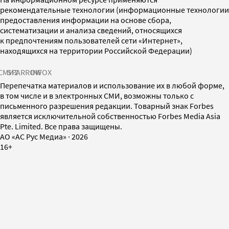
рекомендательные технологии (информационные технологии
предоставления информации на основе сбора,
систематизации и анализа сведений, относящихся
к предпочтениям пользователей сети «Интернет»,
находящихся на территории Российской Федерации)
СМИ2
SPARROW
INFOX
Перепечатка материалов и использование их в любой форме,
в том числе и в электронных СМИ, возможны только с
письменного разрешения редакции. Товарный знак Forbes
является исключительной собственностью Forbes Media Asia
Pte. Limited. Все права защищены.
AO «АС Рус Медиа»
·
2026
16+