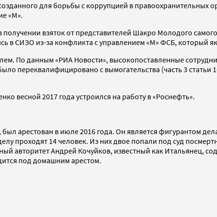
 созданного для борьбы с коррупцией в правоохранительных 
ие «М».
в получении взяток от представителей Шакро Молодого самого
лись в СИЗО из-за конфликта с управлением «М» ФСБ, который 
лем. По данным «РИА Новости», высокопоставленные сотрудни
ло переквалифицировано с вымогательства (часть 3 статьи 16
нко весной 2017 года устроился на работу в «Роснефть».
 был арестован в июле 2016 года. Он является фигурантом дел
елу проходят 14 человек. Из них двое попали под суд посмертн
ьный авторитет Андрей Кочуйков, известный как Итальянец, с
дится под домашним арестом.