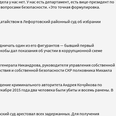
а у нас нет. У нас есть департамент, есть вице-президент по
 вопросами безопасности. «Это точная формулировка.
одатайством в Лефортовский районный суд об избрании
рудничать один из его фигурантов — бывший первый
якобы дал показания об участии в коррупционной схеме
и генерала Никандрова, руководителя управления собственной
ствия и собственной безопасности СКР полковника Михаила
ождение криминального авторитета Андрея Кочуйкова по
екабре 2015 года два человека были убиты и восемь ранены. В
вский суд арестовал всех задержанных. Для получения