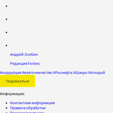
Андрей Злобин
Редакция Forbes
#
коррупция
#
взяточничество
#
Роснефть
#
Шакро Молодой
Подписаться
Информация:
Контактная информация
Правила обработки
Реклама в журнале