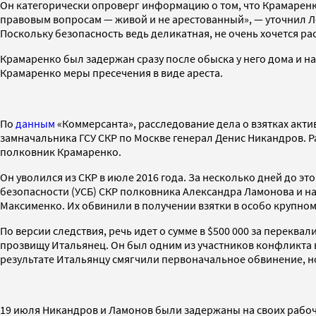
Он категорически опроверг информацию о том, что Крамаренко
правовым вопросам — живой и не арестованный», — уточнил Л
Поскольку безопасность ведь деликатная, не очень хочется ра
Крамаренко был задержан сразу после обыска у него дома и н
Крамаренко меры пресечения в виде ареста.
По
данным
«Коммерсанта», расследование дела о взятках акти
замначальника ГСУ СКР по Москве генерал Денис Никандров. Р
полковник Крамаренко.
Он уволился из СКР в июле 2016 года. За несколько дней до 
безопасности (УСБ) СКР полковника Александра Ламонова и н
Максименко. Их обвинили в получении взятки в особо крупно
По версии следствия, речь идет о сумме в $500 000 за пере
прозвищу Итальянец. Он был одним из участников конфликта в 
результате Итальянцу смягчили первоначальное обвинение, н
19 июля Никандров и Ламонов были задержаны на своих рабочи