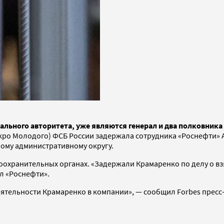
нального авторитета, уже являются генерал и два полковника
Шакро Молодого) ФСБ России задержала сотрудника «Роснефти» 
ому административному округу.
оохранительных органах. «Задержали Крамаренко по делу о вз
л «Роснефти».
деятельности Крамаренко в компании», — сообщил Forbes пресс