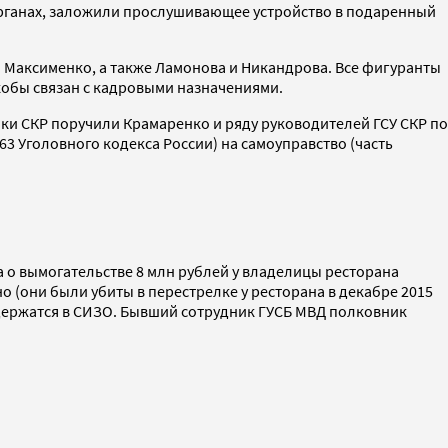
органах, заложили прослушивающее устройство в подаренный
 Максименко, а также Ламонова и Никандрова. Все фигуранты
якобы связан с кадровыми назначениями.
ки СКР поручили Крамаренко и ряду руководителей ГСУ СКР по
3 Уголовного кодекса России) на самоуправство (часть
а о вымогательстве 8 млн рублей у владелицы ресторана
о (они были убиты в перестрелке у ресторана в декабре 2015
одержатся в СИЗО. Бывший сотрудник ГУСБ МВД полковник