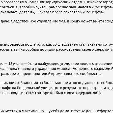
 возглавлял в компании юридический отдел. «Никакого юротдел
еонтьев. Он сообщил, что Крамаренко занимался в «Роснефти»
ссказывать детали», — сказал пресс-секретарь «Роснефти».
а даче. Следственное управление ФСБ в среду может выйти с х
визировалось после того, как со следствием стал активно сот
ассчитывая на особый порядок рассмотрения своего дела, он, 
этого — 15 июля — было возбуждено уголовное дело в отношени
ачальника главного управления межведомственного взаимодей
м размере от представителей криминального сообщества.
квалификацию обвинения на более мягкое и последующее освоб
кафе на Рочдельской улице, где в результате перестрелки в д
о на выходе из СИЗО авторитет был снова задержан ФСБ.
х местах, а Максименко — у себя дома. В тот же день Лефорто