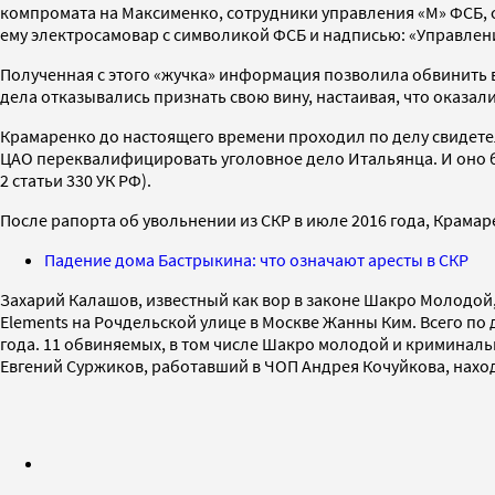
компромата на Максименко, сотрудники управления «М» ФСБ,
ему электросамовар с символикой ФСБ и надписью: «Управлен
Полученная с этого «жучка» информация позволила обвинить 
дела отказывались признать свою вину, настаивая, что оказа
Крамаренко до настоящего времени проходил по делу свидете
ЦАО переквалифицировать уголовное дело Итальянца. И оно бы
2 статьи 330 УК РФ).
После рапорта об увольнении из СКР в июле 2016 года, Крамаре
Падение дома Бастрыкина: что означают аресты в СКР
Захарий Калашов, известный как вор в законе Шакро Молодой,
Elements на Рочдельской улице в Москве Жанны Ким. Всего по д
года. 11 обвиняемых, в том числе Шакро молодой и криминал
Евгений Суржиков, работавший в ЧОП Андрея Кочуйкова, нахо