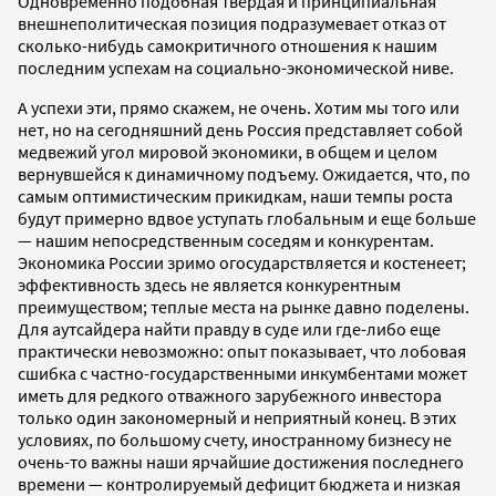
Одновременно подобная твердая и принципиальная
внешнеполитическая позиция подразумевает отказ от
сколько-нибудь самокритичного отношения к нашим
последним успехам на социально-экономической ниве.
А успехи эти, прямо скажем, не очень. Хотим мы того или
нет, но на сегодняшний день Россия представляет собой
медвежий угол мировой экономики, в общем и целом
вернувшейся к динамичному подъему. Ожидается, что, по
самым оптимистическим прикидкам, наши темпы роста
будут примерно вдвое уступать глобальным и еще больше
— нашим непосредственным соседям и конкурентам.
Экономика России зримо огосударствляется и костенеет;
эффективность здесь не является конкурентным
преимуществом; теплые места на рынке давно поделены.
Для аутсайдера найти правду в суде или где-либо еще
практически невозможно: опыт показывает, что лобовая
сшибка с частно-государственными инкумбентами может
иметь для редкого отважного зарубежного инвестора
только один закономерный и неприятный конец. В этих
условиях, по большому счету, иностранному бизнесу не
очень-то важны наши ярчайшие достижения последнего
времени — контролируемый дефицит бюджета и низкая