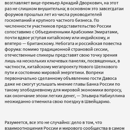
возглавляет вице-премьер Аркадий Дворкович, на этот
раз не слишком внушительна; в основном это завсегдатаи
форумов прошлых лет из числа руководителей
госкомпаний и крупного частного бизнеса. По
численности участников представительство России
сопоставимо с Объединенными Арабскими Эмиратами,
почти вдвое уступая китайскому или индийскому, и
впятеро — британскому. Небогата и российская повестка
форума: помимо традиционной страновой сессии,
отечественные спикеры представят свою точку зрения
лишь на нескольких ключевых панелях, посвященных, в
частности, китайскому мегапроекту Нового Шелкового
пути и состоянию мировой энергетики. Вопреки
первоначально сделанному объявлению гости Давоса
даже не смогут услышать мнение главы Банка России по
такому злободневному для мировой экономики вопросу,
как окончание эпохи легких денег, — Эльвира Набиуллина
неожиданно отменила свою поездку в Швейцарию.
Разумеется, все это не случайно: дело в том, что
взаимоотношения России и мирового сообщества в самом