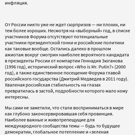
инфляция.
От России никто уже не ждет сюрпризов — ни плохих, ни
тем более хороших. Несмотря на «выборный» год, в списке
участников Форума отсутствуют потенциальные
участники президентской гонки и российские политики
как таковые вообще. Остались далеко в прошлом
ажиотаж вокруг смотрин наиболее вероятного кандидата
в президенты России от компартии Геннадия Зюганова
(1996 год), исторический вопрос «Who is Mr. Putin?» (2000
год), а также единственное посещение Форума главой
российского государства (Дмитрий Медведев в 2011 году).
Хваленая российская стабильность на глазах
превратилась в застой, подробности которого мало кому
интересны.
Мы сами не заметили, что стали восприниматься в мире
как глубоко законсервировавшая себя провинция.
Наиболее важные и животрепещущие для
международного сообщества темы — будь то будущее
демократии, глобальное потепление и «зеленая