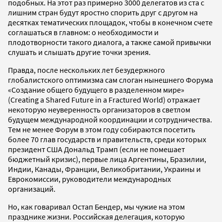
подобных. На этот раз примерно 3000 делегатов из ста с
лишним стран будут яростно спорить друг с другом на
десятках тематических площадок, чтобы в конечном счете
соглашаться в главном: о необходимости и
плодотворности такого диалога, а также самой привычки
слушать и слышать другие точки зрения.
Правда, после нескольких лет безудержного
глобалистского оптимизма сам слоган нынешнего Форума
«Создание общего будущего в разделенном мире»
(Creating a Shared Future in a Fractured World) отражает
некоторую неуверенность организаторов в светлом
будущем международной координации и сотрудничества.
Тем не менее Форум в этом году собираются посетить
более 70 глав государств и правительств, среди которых
президент США Дональд Трамп (если не помешает
бюджетный кризис), первые лица Аргентины, Бразилии,
Индии, Канады, Франции, Великобритании, Украины и
Еврокомиссии, руководители международных
организаций.
Но, как говаривал Остап Бендер, мы чужие на этом
празднике жизни. Российская делегация, которую