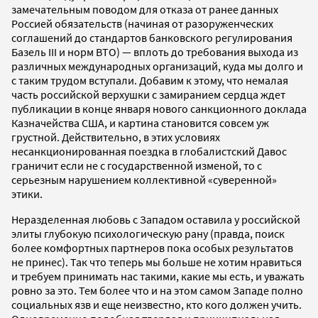
замечательным поводом для отказа от ранее данных
Россией обязательств (начиная от разоруженческих
соглашений до стандартов банковского регулирования
Базель III и норм ВТО) — вплоть до требования выхода из
различных международных организаций, куда мы долго и
с таким трудом вступали. Добавим к этому, что немалая
часть российской верхушки с замиранием сердца ждет
публикации в конце января нового санкционного доклада
Казначейства США, и картина становится совсем уж
грустной. Действительно, в этих условиях
несанкционированная поездка в глобалистский Давос
граничит если не с государственной изменой, то с
серьезным нарушением коллективной «суверенной»
этики.
Неразделенная любовь с Западом оставила у российской
элиты глубокую психологическую рану (правда, поиск
более комфортных партнеров пока особых результатов
не принес). Так что теперь мы больше не хотим нравиться
и требуем принимать нас такими, какие мы есть, и уважать
ровно за это. Тем более что и на этом самом Западе полно
социальных язв и еще неизвестно, кто кого должен учить.