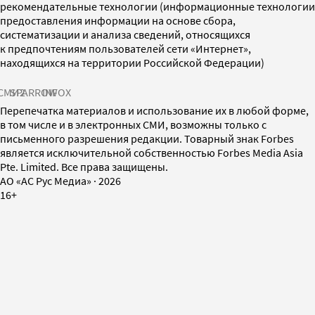
рекомендательные технологии (информационные технологии
предоставления информации на основе сбора,
систематизации и анализа сведений, относящихся
к предпочтениям пользователей сети «Интернет»,
находящихся на территории Российской Федерации)
СМИ2
SPARROW
INFOX
Перепечатка материалов и использование их в любой форме,
в том числе и в электронных СМИ, возможны только с
письменного разрешения редакции. Товарный знак Forbes
является исключительной собственностью Forbes Media Asia
Pte. Limited. Все права защищены.
AO «АС Рус Медиа»
·
2026
16+