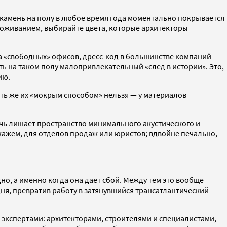
 камень на полу в любое время года моментально покрывается
проживанием, выбирайте цвета, которые архитекторы
а «свободных» офисов, дресс-код в большинстве компаний
ть на таком полу малопривлекательный «след в истории». Это,
ию.
ать же их «мокрым способом» нельзя — у материалов
очь лишает пространство минимального акустического и
 скажем, для отделов продаж или юристов; вдвойне печально,
, а именно когда она дает сбой. Между тем это вообще
дня, превратив работу в затянувшийся трансатлантический
экспертами: архитекторами, строителями и специалистами,