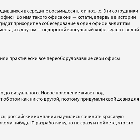
одившихся в середине восьмидесятых и позже. Эти сотрудники
рофис». Во имя такого офиса они — кстати, впервые в истории
дидат приходит на собеседование в один офис и видит там
ста, а в другом — недорогой капсульный кофе, кулер с водой
явили практически все переоборудовавшие свои офисы
о до визуального. Новое поколение живет под
об этом как никто другой, поэтому придумали свой девиз для
рюсь, российские компании научились сочинять красивую
акому-нибудь IT-разработчику, то не сразу и поймете, что это