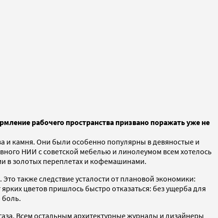
формление рабочего пространства призвано поражать уже не
ва и камня. Они были особенно популярны в девяностые и
овного НИИ с советской мебелью и линолеумом всем хотелось
ами в золотых переплетах и кофемашинами.
 Это также следствие усталости от плановой экономики:
ярких цветов пришлось быстро отказаться: без ущерба для
 боль.
 газа. Всем остальным архитектурные журналы и дизайнеры