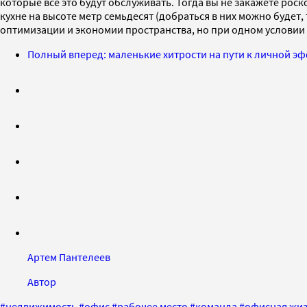
которые все это будут обслуживать. Тогда вы не закажете рос
кухне на высоте метр семьдесят (добраться в них можно будет,
оптимизации и экономии пространства, но при одном условии
Полный вперед: маленькие хитрости на пути к личной э
Артем Пантелеев
Автор
#
недвижимость
#
офис
#
рабочее место
#
команда
#
офисная жи