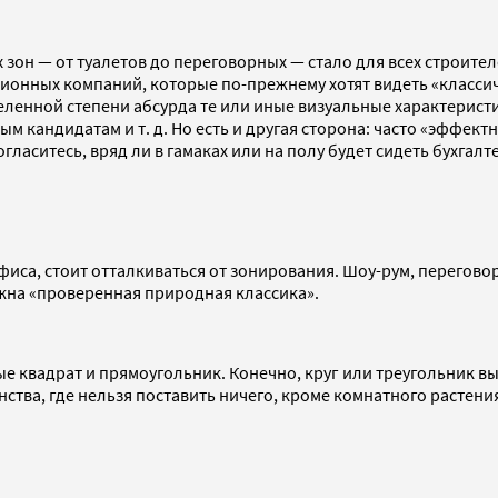
он — от туалетов до переговорных — стало для всех строител
ионных компаний, которые по-прежнему хотят видеть «классиче
ленной степени абсурда те или иные визуальные характеристи
 кандидатам и т. д. Но есть и другая сторона: часто «эффектн
гласитесь, вряд ли в гамаках или на полу будет сидеть бухга
офиса, стоит отталкиваться от зонирования. Шоу-рум, перегов
ужна «проверенная природная классика».
вадрат и прямоугольник. Конечно, круг или треугольник выгл
нства, где нельзя поставить ничего, кроме комнатного растен