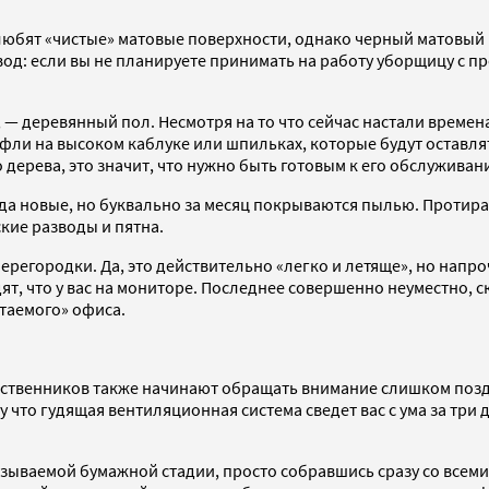
 любят «чистые» матовые поверхности, однако черный матовый
вод: если вы не планируете принимать на работу уборщицу с 
— деревянный пол. Несмотря на то что сейчас настали времен
уфли на высоком каблуке или шпильках, которые будут оставля
о дерева, это значит, что нужно быть готовым к его обслуживан
гда новые, но буквально за месяц покрываются пылью. Протир
ские разводы и пятна.
ерегородки. Да, это действительно «легко и летяще», но напр
идят, что у вас на мониторе. Последнее совершенно неуместно,
таемого» офиса.
ственников также начинают обращать внимание слишком поздно
 что гудящая вентиляционная система сведет вас с ума за три 
ываемой бумажной стадии, просто собравшись сразу со всеми 