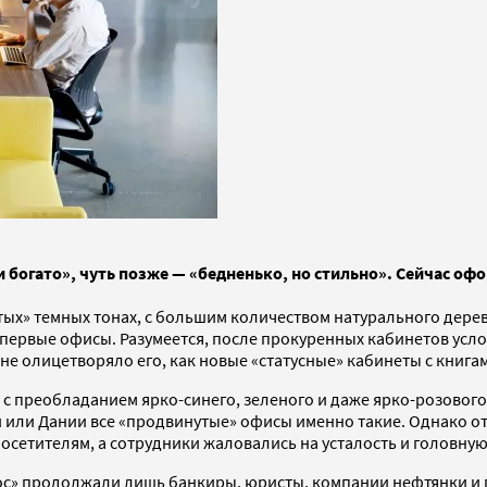
и богато», чуть позже — «бедненько, но стильно». Сейчас о
тых» темных тонах, с большим количеством натурального дере
ь первые офисы. Разумеется, после прокуренных кабинетов усл
 не олицетворяло его, как новые «статусные» кабинеты с книг
с преобладанием ярко-синего, зеленого и даже ярко-розового.
или Дании все «продвинутые» офисы именно такие. Однако от 
осетителям, а сотрудники жаловались на усталость и головную
афос» продолжали лишь банкиры, юристы, компании нефтянки и