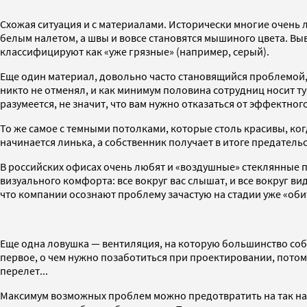
Схожая ситуация и с материалами. Исторически многие очень
белым налетом, а швы и вовсе становятся мышиного цвета. Вы
классифицируют как «уже грязные» (например, серый).
Еще один материал, довольно часто становящийся проблемой, 
никто не отменял, и как минимум половина сотрудниц носит т
разумеется, не значит, что вам нужно отказаться от эффектног
То же самое с темными потолками, которые столь красивы, ко
начинается линька, а собственник получает в итоге предатель
В российских офисах очень любят и «воздушные» стеклянные п
визуального комфорта: все вокруг вас слышат, и все вокруг в
что компании осознают проблему зачастую на стадии уже «оби
Еще одна ловушка — вентиляция, на которую большинство соб
первое, о чем нужно позаботиться при проектировании, потому
перелет...
Максимум возможных проблем можно предотвратить на так наз