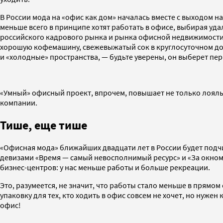
В России мода на «офис как дом» началась вместе с выходом 
меньше всего в принципе хотят работать в офисе, выбирая удал
российского кадрового рынка и рынка офисной недвижимости —
хорошую кофемашину, свежевыжатый сок в круглосуточном дост
и «холодные» пространства, — будьте уверены, он выберет пе
«Умный» офисный проект, впрочем, повышает не только лояль
компании.
Тише, еще тише
«Офисная мода» ближайших двадцати лет в России будет подч
девизами «Время — самый невосполнимый ресурс» и «За окном 
бизнес-центров: у нас меньше работы и больше рекреации.
Это, разумеется, не значит, что работы стало меньше в прямо
упаковку для тех, кто ходить в офис совсем не хочет, но нужен
офис!