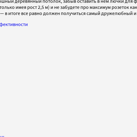
кошный деревянный потолок, забыв оставить в нем лючки для ф
 только имея рост 2,5 м) и не забудете про максимум розеток к
 — в итоге все равно должен получиться самый дружелюбный 
ффективности
знь