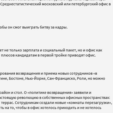
. Среднестатистический московский или петербургский офис в
бы он смог выиграть битву за кадры.
ет не только зарплата и социальный пакет, но и офис как
и плюсов кандидатам в первой тройке приводят офис.
лирования возвращения и приема новых сотрудников «в
тине, Бостоне, Нью-Йорке, Сан-Франциско, Роли, но можно
 район и стол. О «политике возвращения» заявили и
настоящую революцию в собственных офисных пространствах:
 и террас. Сотрудникам создали новые «комнаты перезагрузки»,
 на то, чтобы в офис хотелось приходить и не хотелось