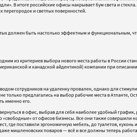
дли». В итоге российские офисы накрывает бум света и стекла
х перегородок и светлых поверхностей.
тых должен быть настолько эффектным и функциональным, что
 одним из критериев выбора нового места работы в России стан
 американской и канадской айдентикой) компании при описани
ереводом сотрудников на удаленку провален, однако для стиму
е только предлагались на выбор рабочие места в Атланте, Ос
ть именно его.
 вернуться в офис, выбрав для себя наиболее удобный график,
о «свободные» от офисов бизнесы. Все они также совершили 
мест, где поставили эргономичную мебель, до туалетов, кухонь
аже мишленовских поваров — всё и все должны теперь работать