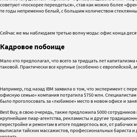
советуют «поскорее переодеться», став как можно более «френ
те годы непременно белый, с большим количеством стеклянны
Сейчас же мы наблюдаем третью волну моды: офис конца деся
Кадровое побоище
Мало кто предполагал, что всего за тридцать лет капитализма
таковой. Практически все крупные (особенно с европейской,
Например, год назад IBM заявила о том, что эксперимент с п
офисную семью» компания потратила $750 млн. Специалистам н
было проголосовать за «любимое» место в новом офисе и заня
Best Buy, в свою очередь, также предложила 5000 сотрудников
крупнейшие пиар-агентства, рекламисты и другие традиционн
перестройке и ремонтам в итоге подверглось все, от рабочих 
выписали тайских массажистов, профессиональных бариста и д
уходить.