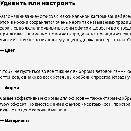
Удивить или настроить
«Одомашнивание» офисов с максимальной кастомизацией всех з
этом в России сохраняется очень много так называемых традиц
характерно желание удивить своим офисом, довести до опреде
притягивает внимание, помогает «продавать» позиции успешным
числе и с точки зрения последующего удержания персонала. Со
— Цвет
Чтобы не пуститься во все тяжкие с выбором цветовой гаммы 
оттенков, однако во всех остальных рабочих пространствах н
—
Форма
Самые эффективные формы для офисов — также старые-добрые к
wow-эффект. Но вместе с ним и фактор «мертвых» зон, простра
будете по цене хорошей машины...
— Материалы