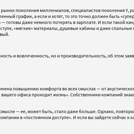
на рынок поколения миллениалов, специалистов поколения Y, р
енный график, а если и хотят, то это точно должен быть «супе
 готовы даже немного потерять в зарплате. И если такой кан
упе, «мягкие» материалы, душевые кабины и даже спальные ме
рвый.
ность и вовлеченность, но и производительность, об этом за
инена повышению комфорта во всех смыслах — от акустическог
вашего офиса проходит жизнь». Собственники компаний знают 
м смысле — ее, может быть, стало даже больше. Однако, повто
 компании в «постоянном доступе». И если вы зайдете сейчас к к