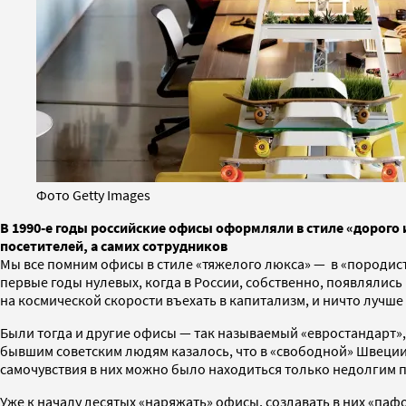
Фото Getty Images
В 1990-е годы российские офисы оформляли в стиле «дорого 
посетителей, а самих сотрудников
Мы все помним офисы в стиле «тяжелого люкса» — в «породис
первые годы нулевых, когда в России, собственно, появлялис
на космической скорости въехать в капитализм, и ничто лучше
Были тогда и другие офисы — так называемый «евростандарт», 
бывшим советским людям казалось, что в «свободной» Швеции 
самочувствия в них можно было находиться только недолгим п
Уже к началу десятых «наряжать» офисы, создавать в них «п