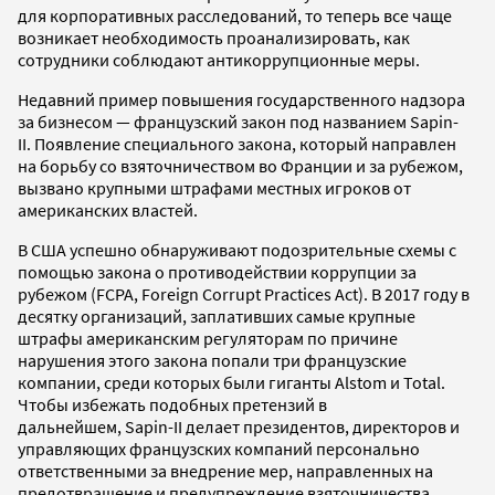
для корпоративных расследований, то теперь все чаще
возникает необходимость проанализировать, как
сотрудники соблюдают антикоррупционные меры.
Недавний пример повышения государственного надзора
за бизнесом — французский закон под названием Sapin-
II. Появление специального закона, который направлен
на борьбу со взяточничеством во Франции и за рубежом,
вызвано крупными штрафами местных игроков от
американских властей.
В США успешно обнаруживают подозрительные схемы с
помощью закона о противодействии коррупции за
рубежом (FCPA, Foreign Corrupt Practices Act). В 2017 году в
десятку организаций, заплативших самые крупные
штрафы американским регуляторам по причине
нарушения этого закона попали три французские
компании, среди которых были гиганты Alstom и Total.
Чтобы избежать подобных претензий в
дальнейшем, Sapin-II делает президентов, директоров и
управляющих французских компаний персонально
ответственными за внедрение мер, направленных на
предотвращение и предупреждение взяточничества.