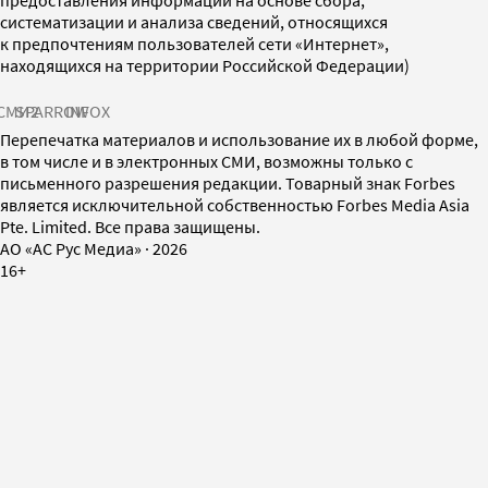
систематизации и анализа сведений, относящихся
к предпочтениям пользователей сети «Интернет»,
находящихся на территории Российской Федерации)
СМИ2
SPARROW
INFOX
Перепечатка материалов и использование их в любой форме,
в том числе и в электронных СМИ, возможны только с
письменного разрешения редакции. Товарный знак Forbes
является исключительной собственностью Forbes Media Asia
Pte. Limited. Все права защищены.
AO «АС Рус Медиа»
·
2026
16+