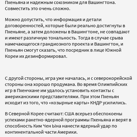
Пхеньяна и надежным союзником для Вашингтона.
Совместить это очень сложно.
Можно допустить, что информация и детали
договоренностей, которые были реально достигнуты в
Пхеньяне, а затем доложены в Вашингтоне, не совпадают
и имеют различную тональность. Тогда в случае срыва
намечающегося грандиозного проекта и Вашингтон, и
Пхеньян смогут сказать, что посредник в лице Южной
Кореи их дезинформировал.
С другой стороны, игра уже началась, и с северокорейской
стороны она хорошо продумана. Во время Олимпийских
игр в Пхенчхане им удалось установить контакты с
американскими представителями. При этом Пхеньян
исходит из того, что «козырные карты» КНДР усилились.
В Северной Корее считают: США всерьез обеспокоены
успехами ракетно-ядерной программы Пхеньяна и верят в
способность Ким Чен Ына нанести ядерный удар по
континентальной части Америки.