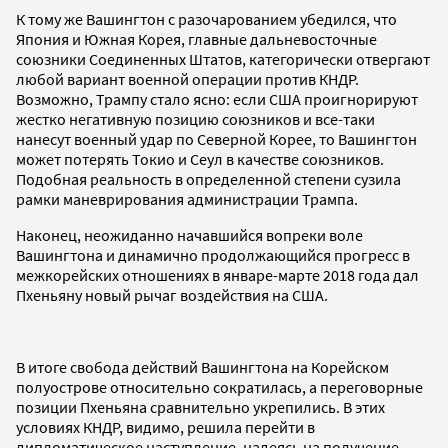
К тому же Вашингтон с разочарованием убедился, что
Япония и Южная Корея, главные дальневосточные
союзники Соединенных Штатов, категорически отвергают
любой вариант военной операции против КНДР.
Возможно, Трампу стало ясно: если США проигнорируют
жестко негативную позицию союзников и все-таки
нанесут военный удар по Северной Корее, то Вашингтон
может потерять Токио и Сеул в качестве союзников.
Подобная реальность в определенной степени сузила
рамки маневрирования администрации Трампа.
Наконец, неожиданно начавшийся вопреки воле
Вашингтона и динамично продолжающийся прогресс в
межкорейских отношениях в январе-марте 2018 года дал
Пхеньяну новый рычаг воздействия на США.
В итоге свобода действий Вашингтона на Корейском
полуострове относительно сократилась, а переговорные
позиции Пхеньяна сравнительно укрепились. В этих
условиях КНДР, видимо, решила перейти в
дипломатическое наступление, надеясь на получение