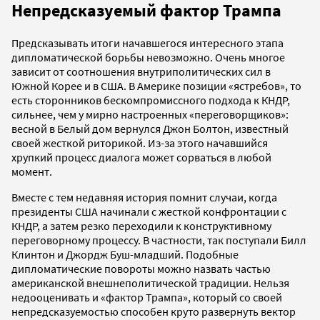
Непредсказуемый фактор Трампа
Предсказывать итоги начавшегося интересного этапа
дипломатической борьбы невозможно. Очень многое
зависит от соотношения внутриполитических сил в
Южной Корее и в США. В Америке позиции «ястребов», то
есть сторонников бескомпромиссного подхода к КНДР,
сильнее, чем у мирно настроенных «переговорщиков»:
весной в Белый дом вернулся Джон Болтон, известный
своей жесткой риторикой. Из-за этого начавшийся
хрупкий процесс диалога может сорваться в любой
момент.
Вместе с тем недавняя история помнит случаи, когда
президенты США начинали с жесткой конфронтации с
КНДР, а затем резко переходили к конструктивному
переговорному процессу. В частности, так поступали Билл
Клинтон и Джордж Буш-младший. Подобные
дипломатические повороты можно назвать частью
американской внешнеполитической традиции. Нельзя
недооценивать и «фактор Трампа», который со своей
непредсказуемостью способен круто развернуть вектор