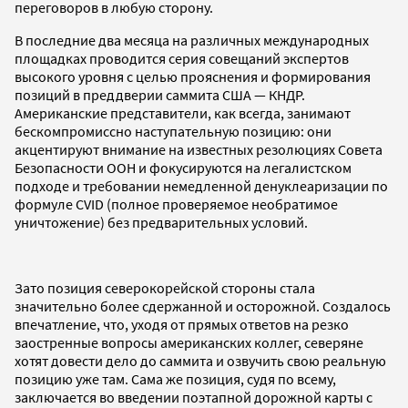
переговоров в любую сторону.
В последние два месяца на различных международных
площадках проводится серия совещаний экспертов
высокого уровня с целью прояснения и формирования
позиций в преддверии саммита США — КНДР.
Американские представители, как всегда, занимают
бескомпромиссно наступательную позицию: они
акцентируют внимание на известных резолюциях Совета
Безопасности ООН и фокусируются на легалистском
подходе и требовании немедленной денуклеаризации по
формуле CVID (полное проверяемое необратимое
уничтожение) без предварительных условий.
Зато позиция северокорейской стороны стала
значительно более сдержанной и осторожной. Создалось
впечатление, что, уходя от прямых ответов на резко
заостренные вопросы американских коллег, северяне
хотят довести дело до саммита и озвучить свою реальную
позицию уже там. Сама же позиция, судя по всему,
заключается во введении поэтапной дорожной карты с