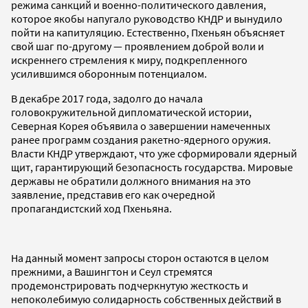
режима санкций и военно-политического давления,
которое якобы напугало руководство КНДР и вынудило
пойти на капитуляцию. Естественно, Пхеньян объясняет
свой шаг по-другому — проявлением доброй воли и
искреннего стремления к миру, подкрепленного
усилившимся оборонным потенциалом.
В декабре 2017 года, задолго до начала
головокружительной дипломатической истории,
Северная Корея объявила о завершении намеченных
ранее программ создания ракетно-ядерного оружия.
Власти КНДР утверждают, что уже сформировали ядерный
щит, гарантирующий безопасность государства. Мировые
державы не обратили должного внимания на это
заявление, представив его как очередной
пропагандистский ход Пхеньяна.
На данный момент запросы сторон остаются в целом
прежними, а Вашингтон и Сеул стремятся
продемонстрировать подчеркнутую жесткость и
непоколебимую солидарность собственных действий в