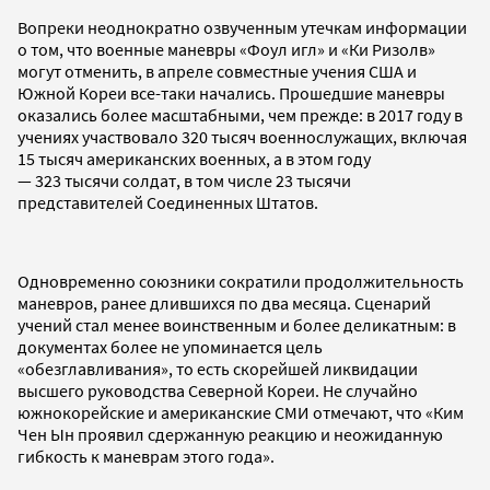
Вопреки неоднократно озвученным утечкам информации
о том, что военные маневры «Фоул игл» и «Ки Ризолв»
могут отменить, в апреле совместные учения США и
Южной Кореи все-таки начались. Прошедшие маневры
оказались более масштабными, чем прежде: в 2017 году в
учениях участвовало 320 тысяч военнослужащих, включая
15 тысяч американских военных, а в этом году
— 323 тысячи солдат, в том числе 23 тысячи
представителей Соединенных Штатов.
Одновременно союзники сократили продолжительность
маневров, ранее длившихся по два месяца. Сценарий
учений стал менее воинственным и более деликатным: в
документах более не упоминается цель
«обезглавливания», то есть скорейшей ликвидации
высшего руководства Северной Кореи. Не случайно
южнокорейские и американские СМИ отмечают, что «Ким
Чен Ын проявил сдержанную реакцию и неожиданную
гибкость к маневрам этого года».