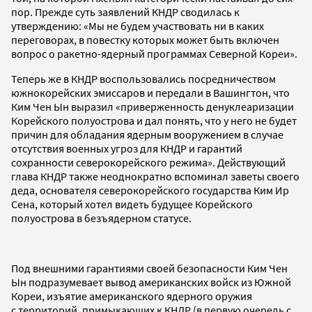
пор. Прежде суть заявлений КНДР сводилась к
утверждению: «Мы не будем участвовать ни в каких
переговорах, в повестку которых может быть включен
вопрос о ракетно-ядерный программах Северной Кореи».
Теперь же в КНДР воспользовались посредничеством
южнокорейских эмиссаров и передали в Вашингтон, что
Ким Чен Ын выразил «приверженность денуклеаризации
Корейского полуострова и дал понять, что у него не будет
причин для обладания ядерным вооружением в случае
отсутствия военных угроз для КНДР и гарантий
сохранности северокорейского режима». Действующий
глава КНДР также неоднократно вспоминал заветы своего
деда, основателя северокорейского государства Ким Ир
Сена, который хотел видеть будущее Корейского
полуострова в безъядерном статусе.
Под внешними гарантиями своей безопасности Ким Чен
Ын подразумевает вывод американских войск из Южной
Кореи, изъятие американского ядерного оружия
с территорий, примыкающих к КНДР (в первую очередь с