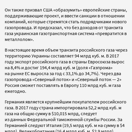
Он также призвал США «образумить» европейские страны,
поддерживающие проект, и ввести санкции в отношении
компаний, которые стремятся стать подрядчиками нового
газопровода. И предсказал, что без доходов от транзита
газа украинская газотранспортная система «превратится в
металлолом».
В настоящее время объем транзита российского газа через
территорию Украины составляет 94 млрд куб. м. В 2017
году экспорт российского газа в страны Евросоюза вырос
на 8,4% и достиг 194,4 млрд куб. м (доля «Газпрома»
на рынке ЕС выросла за год с 33,1% до 34,7%). Через два
газопровода «Северный поток» и «Северный поток — 2»
Россия сможет поставлять в Европу 110 млрд куб. м газа
ежегодно.
Германия является крупнейшим покупателем российского
газа. В 2017 году страна импортировала 52,2 млрд куб. м
газа на общую сумму в $10,015 млрд, следует
из данных Федеральной таможенной службы России. За
Германией следуют Италия (19,5 млрд куб. м на сумму в $4
млрд), Великобритания (16,4 млрд куб. м, $2,9 млрд),