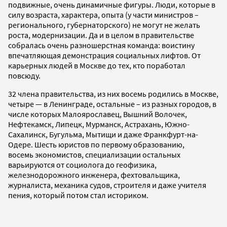
подвижные, очень динамичные фигуры. Люди, которые в
силу возраста, характера, опыта (у части министров –
регионального, губернаторского) не могут не желать
роста, модернизации. Да и в целом в правительстве
собралась очень разношерстная команда: воистину
впечатляющая демонстрация социальных лифтов. От
карьерных людей в Москве до тех, кто поработал
повсюду.
32 члена правительства, из них восемь родились в Москве,
четыре — в Ленинграде, остальные – из разных городов, в
числе которых Малоярославец, Вышний Волочек,
Нефтекамск, Липецк, Мурманск, Астрахань, Южно-
Сахалинск, Бугульма, Мытищи и даже Франкфурт-на-
Одере. Шесть юристов по первому образованию,
восемь экономистов, специализации остальных
варьируются от социолога до геофизика,
железнодорожного инженера, фехтовальщика,
журналиста, механика судов, строителя и даже учителя
пения, который потом стал историком.