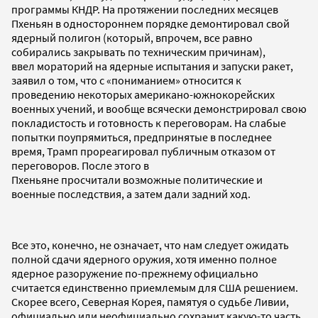
программы КНДР. На протяжении последних месяцев
Пхеньян в одностороннем порядке демонтировал свой
ядерный полигон (который, впрочем, все равно
собирались закрывать по техническим причинам),
ввел мораторий на ядерные испытания и запуски ракет,
заявил о том, что с «пониманием» относится к
проведению некоторых американо-южнокорейских
военных учений, и вообще всячески демонстрировал свою
покладистость и готовность к переговорам. На слабые
попытки поупрямиться, предпринятые в последнее
время, Трамп прореагировал публичным отказом от
переговоров. После этого в
Пхеньяне просчитали возможные политические и
военные последствия, а затем дали задний ход.
Все это, конечно, не означает, что нам следует ожидать
полной сдачи ядерного оружия, хотя именно полное
ядерное разоружение по-прежнему официально
считается единственно приемлемым для США решением.
Скорее всего, Северная Корея, памятуя о судьбе Ливии,
официально или неофициально сохранит какую-то часть