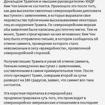
Дональдом Трампом и «высшим руководителем» КНДР
Ким Чен Ыном не состоится. Произошло это после того,
как два высокопоставленных северокорейских дипломата
выступили с заявлениями, в которых выражали свое
недовольство публичными высказываниями некоторых
лиц из окружения Трампа. По северокорейским меркам
оба заявления были написаны достаточно мягко. Тем не
менее, Трамп отреагировал на них мгновенно: Ким Чен
Ыну было отправлено письмо, в котором сообщалось об
отмене саммита, проведение которого стало
невозможным в силу «враждебности», проявленной
северокорейской стороной.
Получив письмо Трампа и узнав об отмене саммита,
Пхеньян немедленно выступил с заявлениями,
составленными в самом примирительном тоне. После
этого президент Трамп, совершив второй за сутки
разворот на 180 градусов, заявил, что саммит все-таки
состоится.
Эта короткая перепалка в очередной раз
продемонстрировала суть того, что происходит в
северокорейско-американских отношениях в последние