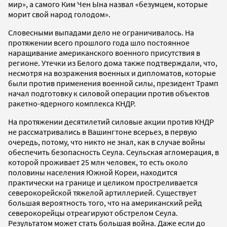
мир», а самого Ким Чен Ына назвал «безумцем, которые
морит свой народ голодом».
Словесными выпадами дело не ограничивалось. На
протяжении всего прошлого года шло постоянное
наращивание американского военного присутствия в
регионе. Утечки из Белого дома также подтверждали, что,
несмотря на возражения военных и дипломатов, которые
были против применения военной силы, президент Трамп
начал подготовку к силовой операции против объектов
ракетно-ядерного комплекса КНДР.
На протяжении десятилетий силовые акции против КНДР
не рассматривались в Вашингтоне всерьез, в первую
очередь, потому, что никто не знал, как в случае войны
обеспечить безопасность Сеула. Сеульская агломерация, в
которой проживает 25 млн человек, то есть около
половины населения Южной Кореи, находится
практически на границе и целиком простреливается
северокорейской тяжелой артиллерией. Существует
большая вероятность того, что на американский рейд
северокорейцы отреагируют обстрелом Сеула.
Результатом может стать большая война. Даже если до