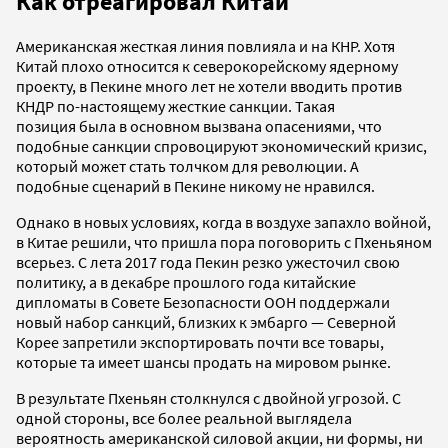
Как отреагировал Китай
Американская жесткая линия повлияла и на КНР. Хотя
Китай плохо относится к северокорейскому ядерному
проекту, в Пекине много лет не хотели вводить против
КНДР по-настоящему жесткие санкции. Такая
позиция была в основном вызвана опасениями, что
подобные санкции спровоцируют экономический кризис,
который может стать толчком для революции. А
подобные сценарий в Пекине никому не нравился.
Однако в новых условиях, когда в воздухе запахло войной,
в Китае решили, что пришла пора поговорить с Пхеньяном
всерьез. С лета 2017 года Пекин резко ужесточил свою
политику, а в декабре прошлого года китайские
дипломаты в Совете Безопасности ООН поддержали
новый набор санкций, близких к эмбарго — Северной
Корее запретили экспортировать почти все товары,
которые та имеет шансы продать на мировом рынке.
В результате Пхеньян столкнулся с двойной угрозой. С
одной стороны, все более реальной выглядела
вероятность американской силовой акции, ни формы, ни