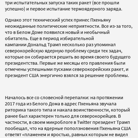
три испытательных запуска таких ракет (все прошли
успешно) и первое испытание термоядерного заряда.
Однако этот технический успех принес Пхеньяну
неожиданные политические неприятности. Все из-за того,
что в Белом Доме появился новый и необычный
обитатель. Еще в период избирательной
кампании Дональд Трамп несколько раз упоминал
северокорейскую ядерную проблему среди тех задач,
которые он собирается решить во время своего будущего
президентства. Первые же месяцы его правления были
отмечены успешными пусками северокорейских ракет, и
президент США энергично взялся за решение проблемы.
Началось все со словесной перепалки: на протяжении
2017 года из Белого Дома в адрес Пхеньяна звучала
риторика такого типа и накала воинственности, который
ранее был характерен только для северокорейцев. В
частности, в своем микроблоге в Twitter президент Трамп
пообещал, что на ядерные поползновения Пхеньяна США
ответят «пламенем и яростью, равных которым не видел