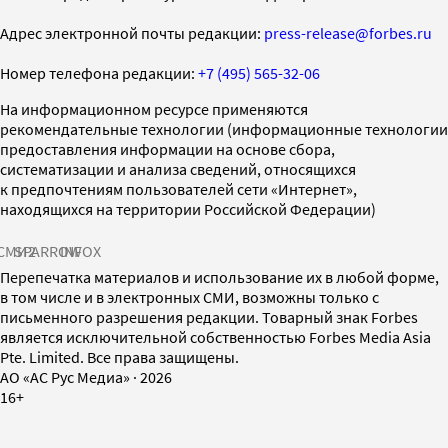
Адрес электронной почты редакции:
press-release@forbes.ru
Номер телефона редакции:
+7 (495) 565-32-06
На информационном ресурсе применяются
рекомендательные технологии (информационные технологии
предоставления информации на основе сбора,
систематизации и анализа сведений, относящихся
к предпочтениям пользователей сети «Интернет»,
находящихся на территории Российской Федерации)
СМИ2
SPARROW
INFOX
Перепечатка материалов и использование их в любой форме,
в том числе и в электронных СМИ, возможны только с
письменного разрешения редакции. Товарный знак Forbes
является исключительной собственностью Forbes Media Asia
Pte. Limited. Все права защищены.
AO «АС Рус Медиа»
·
2026
16+