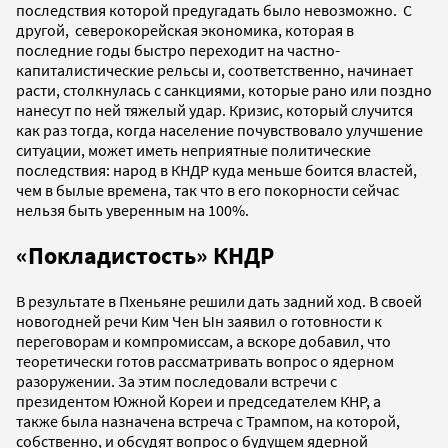
последствия которой предугадать было невозможно. С
другой, северокорейская экономика, которая в
последние годы быстро переходит на частно-
капиталистические рельсы и, соответственно, начинает
расти, столкнулась с санкциями, которые рано или поздно
нанесут по ней тяжелый удар. Кризис, который случится
как раз тогда, когда население почувствовало улучшение
ситуации, может иметь неприятные политические
последствия: народ в КНДР куда меньше боится властей,
чем в былые времена, так что в его покорности сейчас
нельзя быть уверенным на 100%.
«Покладистость» КНДР
В результате в Пхеньяне решили дать задний ход. В своей
новогодней речи Ким Чен Ын заявил о готовности к
переговорам и компромиссам, а вскоре добавил, что
теоретически готов рассматривать вопрос о ядерном
разоружении. За этим последовали встречи с
президентом Южной Кореи и председателем КНР, а
также была назначена встреча с Трампом, на которой,
собственно, и обсудят вопрос о будущем ядерной