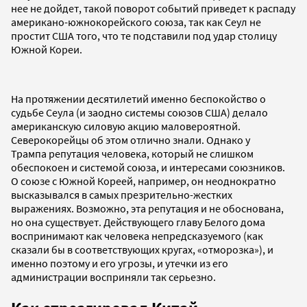
нее не дойдет, такой поворот событий приведет к распаду
американо-южнокорейского союза, так как Сеул не
простит США того, что те подставили под удар столицу
Южной Кореи.
На протяжении десятилетий именно беспокойство о
судьбе Сеула (и заодно системы союзов США) делало
американскую силовую акцию маловероятной.
Северокорейцы об этом отлично знали. Однако у
Трампа репутация человека, который не слишком
обеспокоен и системой союза, и интересами союзников.
О союзе с Южной Кореей, например, он неоднократно
высказывался в самых презрительно-жестких
выражениях. Возможно, эта репутация и не обоснована,
но она существует. Действующего главу Белого дома
воспринимают как человека непредсказуемого (как
сказали бы в соответствующих кругах, «отморозка»), и
именно поэтому и его угрозы, и утечки из его
администрации восприняли так серьезно.