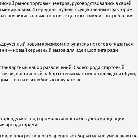
ийский рынок торговых центров, руководствовались в своей
ли минимальны. С середины нулевых существенным фактором,
вах появились новые торговые центры: «музеи» потребления
 удрученный новым кризисом покупатель не готов отказаться
зни — новый серьезный вызов для идеи шопинга ради
 стандартный набор развлечений. Своего рода стартовый
ны связи, постоянный набор сетевых магазинов одежды и обуви,
дом — вот и вся любовь к покупателю.
в аренду мест под промоактивности без учета концепции.
ыми арендаторами.
орговли прогрессивно, то арендные сборы сильно уменьшаются,