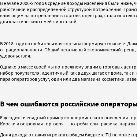
В начале 2000-х годов средние доходы населения были ниже, 
работе иначе распределенной структурой потребления. Транс
влияющим на потребление в торговых центрах, стала ипотека
для классических семей с ипотекой.
В 2018 году потребительская корзина формируется иначе. Даж
от рациональности. Общий негативный экономический тренд, 
удовольствия.
Однако в массе своей мы по-прежнему видим в торговых цент
набор покупателя, идентичный как в двух шагах от дома, так 
пара операторов услуг, один или два магазина косметики, из
В чем ошибаются российские оператор
Еще один очевидный пример конформистского поведения торгов
Киоски и островная торговля — потребители трафика, парази
Доля дохода от таких игроков в общем бюджете ТЦ не может п