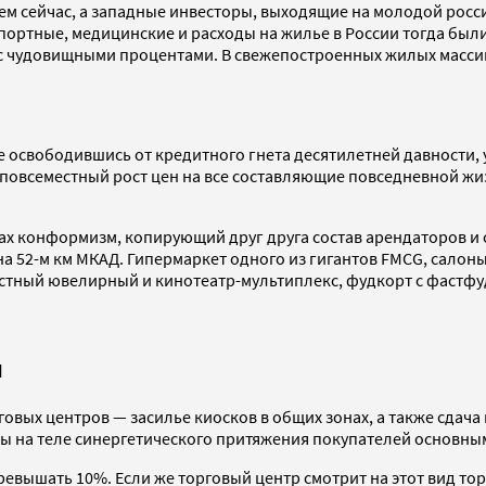
чем сейчас, а западные инвесторы, выходящие на молодой росс
портные, медицинские и расходы на жилье в России тогда бы
 с чудовищными процентами. В свежепостроенных жилых масси
е освободившись от кредитного гнета десятилетней давности,
повсеместный рост цен на все составляющие повседневной жи
рах конформизм, копирующий друг друга состав арендаторов и
и на 52-м км МКАД. Гипермаркет одного из гигантов FMCG, сало
вестный ювелирный и кинотеатр-мультиплекс, фудкорт с фастфу
ы
ых центров — засилье киосков в общих зонах, а также сдача 
ты на теле синергетического притяжения покупателей основн
ревышать 10%. Если же торговый центр смотрит на этот вид т