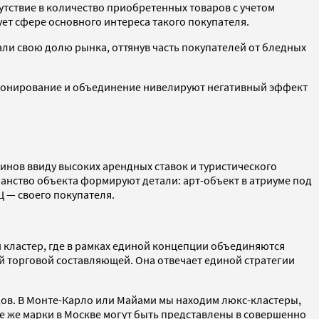
утствие в количество приобретенных товаров с учетом
ует сфере основного интереса такого покупателя.
али свою долю рынка, оттянув часть покупателей от бледных
ционирование и объединение нивелируют негативный эффект
инов ввиду высоких арендных ставок и туристического
нство объекта формируют детали: арт-объект в атриуме под
Ц — своего покупателя.
й кластер, где в рамках единой концепции объединяются
 торговой составляющей. Она отвечает единой стратегии
ндов. В Монте-Карло или Майами мы находим люкс-кластеры,
те же марки в Москве могут быть представлены в совершенно