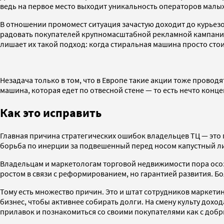
ведь на первое место выходит уникальность операторов малых
В отношении промомест ситуация зачастую доходит до курьезо
радовать покупателей крупномасштабной рекламной кампание
лишает их такой подход: когда стиральная машина просто стои
Незадача только в том, что в Европе такие акции тоже проводя
машина, которая едет по отвесной стене — то есть нечто конц
Как это исправить
Главная причина стратегических ошибок владельцев ТЦ — это го
борьба по инерции за подвешенный перед носом капустный ли
Владельцам и маркетологам торговой недвижимости пора осоз
ростом в связи с реформированием, но гарантией развития. 
Тому есть множество причин. Это и штат сотрудников маркети
бизнес, чтобы активнее собирать долги. На смену культу дохо
прилавок и познакомиться со своими покупателями как с добр