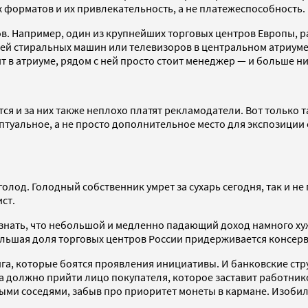
 форматов и их привлекательность, а не платежеспособность.
в. Например, один из крупнейших торговых центров Европы, р
й стиральных машин или телевизоров в центральном атриуме.
т в атриуме, рядом с ней просто стоит менеджер — и больше ни
тся и за них также неплохо платят рекламодатели. Вот только 
ептуальное, а не просто дополнительное место для экспозиции
лод. Голодный собственник умрет за сухарь сегодня, так и не 
ст.
нать, что небольшой и медленно падающий доход намного хуж
Большая доля торговых центров России придерживается консер
нга, которые боятся проявления инициативы. И банковские ст
да должно прийти лицо покупателя, которое заставит работник
ыми соседями, забыв про приоритет монеты в кармане. Изобили