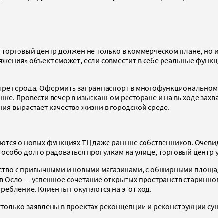
 торговый центр должен не только в коммерческом плане, но 
яжения» объект сможет, если совместит в себе реальные фун
ентре города. Оформить загранпаспорт в многофункциональном ц
. Провести вечер в изысканном ресторане и на выходе захват
ния вырастает качество жизни в городской среде.
ются о новых функциях ТЦ даже раньше собственников. Очеви
 особо долго радоваться прогулкам на улице, торговый центр 
анство с привычными и новыми магазинами, с обширными площа
в Осло — успешное сочетание открытых пространств старинного
ребление. Клиенты покупаются на этот ход.
только заявлены в проектах реконцепции и реконструкции сущ