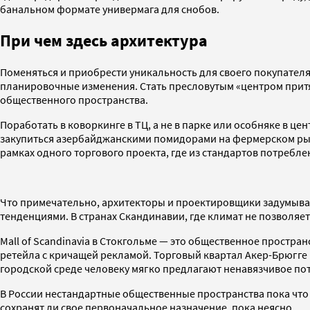
банальном формате универмага для снобов.
При чем здесь архитектура
Поменяться и приобрести уникальность для своего покупателя
планировочные изменения. Стать пресловутым «центром прит
общественного пространства.
Поработать в коворкинге в ТЦ, а не в парке или особняке в ц
закупиться азербайджанскими помидорами на фермерском рынке
рамках одного торгового проекта, где из стандартов потребле
Что примечательно, архитекторы и проектировщики задумыва
тенденциями. В странах Скандинавии, где климат не позволяет
Mall of Scandinavia в Стокгольме — это общественное простр
ретейла с кричащей рекламой. Торговый квартал Акер-Брюгге 
городской среде человеку мягко предлагают ненавязчивое пот
В России нестандартные общественные пространства пока что 
сохранят ли свое первоначальное назначение, пока неясно.