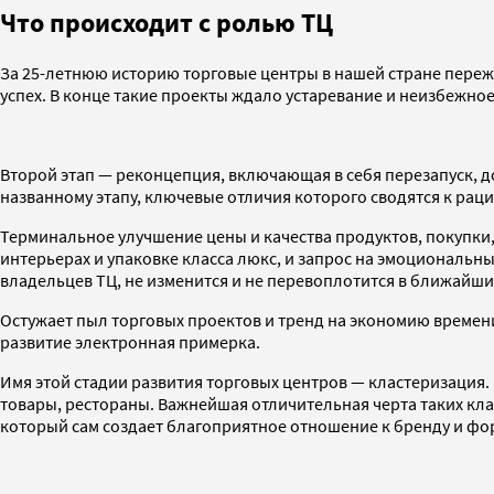
Что происходит с ролью ТЦ
За 25-летнюю историю торговые центры в нашей стране переж
успех. В конце такие проекты ждало устаревание и неизбежное
Второй этап — реконцепция, включающая в себя перезапуск, д
названному этапу, ключевые отличия которого сводятся к рац
Терминальное улучшение цены и качества продуктов, покупки
интерьерах и упаковке класса люкс, и запрос на эмоциональны
владельцев ТЦ, не изменится и не перевоплотится в ближайши
Остужает пыл торговых проектов и тренд на экономию времени
развитие электронная примерка.
Имя этой стадии развития торговых центров — кластеризация. 
товары, рестораны. Важнейшая отличительная черта таких кл
который сам создает благоприятное отношение к бренду и фор