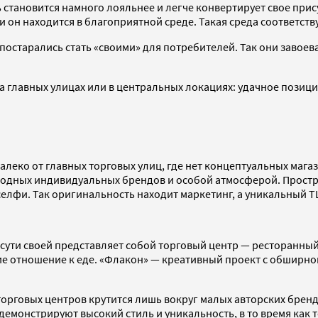
 становится намного лояльнее и легче конвертирует свое прис
 он находится в благоприятной среде. Такая среда соответств
остарались стать «своими» для потребителей. Так они завоев
а главных улицах или в центральных локациях: удачное пози
еко от главных торговых улиц, где нет концептуальных магаз
одных индивидуальных брендов и особой атмосферой. Простра
селфи. Так оригинальность находит маркетинг, а уникальный Т
о сути своей представляет собой торговый центр — ресторанны
 отношение к еде. «Флакон» — креативный проект с обширной
 торговых центров крутится лишь вокруг малых авторских бре
демонстрируют высокий стиль и уникальность, в то время как 