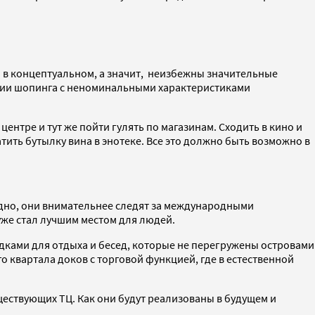
и в концептуальном, а значит, неизбежны значительные
кции шопинга с неноминальными характеристиками
ентре и тут же пойти гулять по магазинам. Сходить в кино и
ить бутылку вина в энотеке. Все это должно быть возможно в
дно, они внимательнее следят за международными
уже стал лучшим местом для людей.
дками для отдыха и бесед, которые не перегружены островами
 квартала доков с торговой функцией, где в естественной
ествующих ТЦ. Как они будут реализованы в будущем и