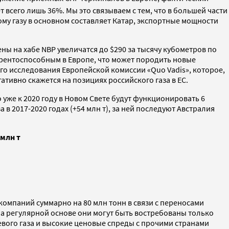
всего лишь 36%. Мы это связываем с тем, что в большей части
 газу в основном составляет Катар, экспортные мощности
ны на хабе NBP увеличатся до $290 за тысячу кубометров по
курентоспособным в Европе, что может породить новые
го исследования Европейской комиссии «Quo Vadis», которое,
тивно скажется на позициях российского газа в ЕС.
уже к 2020 году в Новом Свете будут функционировать 6
 2017-2020 годах (+54 млн т), за ней последуют Австралия
 млн т
омпаний суммарно на 80 млн тонн в связи с переносами
 на регулярной основе они могут быть востребованы только
вого газа и высокие ценовые спреды с прочими странами