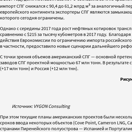
3
импорт СПГ снижался с 90,4 до 61,2 млрд м
за аналогичный пер
европейского континента экспортеры СПГ являются замыкающ
которого сегодня ограничены.
Однако с середины 2017 года рост нефтяных котировок транслир
сравнению с $215 за тысячу кубометров в 2017 году. Благодар
действия Еврокомиссии по ограничению импорта российского г
в частности, предоставило новые сценарии дальнейшего рефор
С точки зрения объемов американский СПГ — основной претенде
заводов СПГ проектной мощностью 67 млн тонн. В результате с
(+17 млн тонн) и Россия (+12 млн тнн).
Рисун
Источник: VYGON Consulting
При этом текущие планы американских проектов были несколь
сроков ввода некоторых объектов (Cove Point, Cameron LNG, C
странами Пиренейского полуострова — Испанией и Португалие