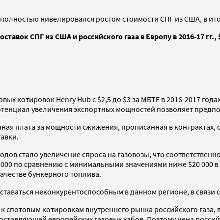
пе полностью нивелировался ростом стоимости СПГ из США, в ит
оставок СПГ из США и российского газа в Европу в 2016-17 гг.,
ых котировок Henry Hub с $2,5 до $3 за МБТЕ в 2016-2017 год
отенциал увеличения экспортных мощностей позволяет предпол
ая плата за мощности сжижения, прописанная в контрактах, он
авки.
дов стало увеличение спроса на газовозы, что соответственно
0 000 по сравнению с минимальными значениями ниже $20 000 в
качестве бункерного топлива.
оставаться неконкурентоспособным в данном регионе, в связи с
 к спотовым котировкам внутреннего рынка российского газа,
ставляющей европейских газовых хабов. Поэтому цена российс