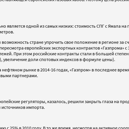
ьно является одной из самых низких: стоимость СПГ с Ямала на 
метров.
л возможность стране упрочить свое положение в регионе за с
 пересмотра европейских экспортных контрактов «Газпрома» с 3
тежей. При этом российские контракты стали в большей степе
), увеличение доли спотовых индексов в формуле цены).
нефтяном рынке в 2014-16 годах, «Газпром» в последнее время
зовыми партнерами.
вропейские регуляторы, казалось, решили закрыть глаза на пр
 источников импорта.
нию с 25% в 2010 году. В то же время, несмотря на активное с