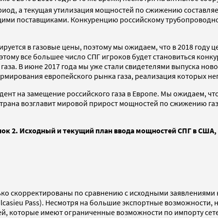
иод, а текущая утилизация мощностей по сжижению составляет 
ими поставщиками. Конкуренцию российскому трубопроводному
уется в газовые цены, поэтому мы ожидаем, что в 2018 году це
я этому все большее число СПГ игроков будет становиться кон
аза. В июне 2017 года мы уже стали свидетелями выпуска ново
мирования европейского рынка газа, реализация которых нега
нт на замещение российского газа в Европе. Мы ожидаем, что 
трана возглавит мировой прирост мощностей по сжижению газа в
ок 2. Исходный и текущий план ввода мощностей СПГ в США,
ко скорректированы по сравнению с исходными заявлениями к
alcasieu Pass). Несмотря на большие экспортные возможности,
й, которые имеют ограниченные возможности по импорту сете