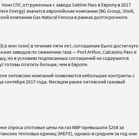
онн СПГ, отгруженных с завода Sabine Pass в Европу в 2017
re Energy) значатся европейские компании (BG Group, Shell,
ской компании Gas Natural Fenosa в рамках долгосрочного
(0,6 млн тонн) в течение пяти лет, соглашение было достигнуто
их заводов по сжижению газа — Port Arthur, Calcasieu Pass и
льшу, но в условиях подписанных соглашений не содержится
ут готовы платить больше, чем в Европе.
феле литовских компаний появляются небольшие контракты с
це сентября 2017 года. Месяцем ранее литовский газовый
ике спроса спотовые цены на газ NBP превышали $258 за
танских тепловых единиц (МБТЕ), однако в среднем за год они