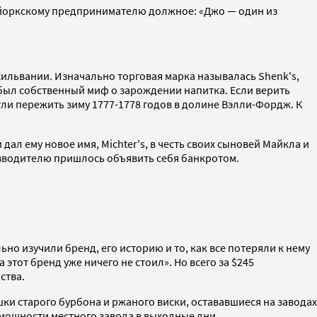
ю-йоркскому предпринимателю должное: «Джо — один из
сильвании. Изначально торговая марка называлась Shenk's,
s был собственный миф о зарождении напитка. Если верить
гли пережить зиму 1777-1778 годов в долине Вэлли-Фордж. К
дал ему новое имя, Michter's, в честь своих сыновей Майкла и
оизводителю пришлось объявить себя банкротом.
но изучили бренд, его историю и то, как все потеряли к нему
 этот бренд уже ничего не стоил». Но всего за $245
ства.
ки старого бурбона и ржаного виски, остававшиеся на заводах
о мощности местного завода в выходные дни.