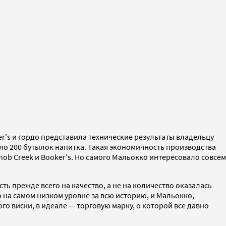
r's и гордо представила технические результаты владельцу
оло 200 бутылок напитка. Такая экономичность производства
ob Creek и Booker's. Но самого Мальокко интересовало совсем
 прежде всего на качество, а не на количество оказалась
о на самом низком уровне за всю историю, и Мальокко,
о виски, в идеале — торговую марку, о которой все давно