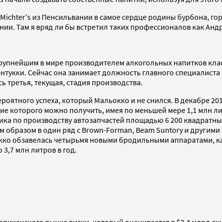
Michter's из Пенсильвании в самое сердце родины бурбона, го
вании. Там я вряд ли бы встретил таких профессионалов как Ан
 крупнейшим в мире производителем алкогольных напитков кл
тукки. Сейчас она занимает должность главного специалиста 
сь третья, текущая, стадия производства.
ероятного успеха, который Мальокко и не снился. В декабре 20
е которого можно получить, имея по меньшей мере 1,1 млн лит
ка по производству автозапчастей площадью 6 200 квадратных
им образом в один ряд с Brown-Forman, Beam Suntory и другими
кко обзавелась четырьмя новыми бродильными аппаратами, каж
3,7 млн литров в год.