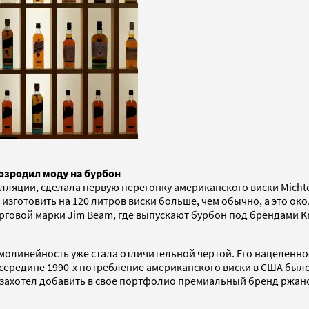
озродил моду на бурбон
лляции, сделала первую перегонку американского виски Michte
изготовить на 120 литров виски больше, чем обычно, а это ок
говой марки Jim Beam, где выпускают бурбон под брендами Kn
линейность уже стала отличительной чертой. Его нацеленность
. В середине 1990-х потребление американского виски в США был
 захотел добавить в свое портфолио премиальный бренд ржаног