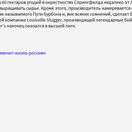
а 60 гектаров угодий в окрестностях Спрингфилда недалеко от
 выращивать сырье. Кроме этого, производитель намеревается
к называемого Пути бурбона и, вне всяких сомнений, сделает 
ей компании Louisville Slugger, производящей легендарные бе
er's наконец оказался в высшей лиге.
изменит жизнь россиян