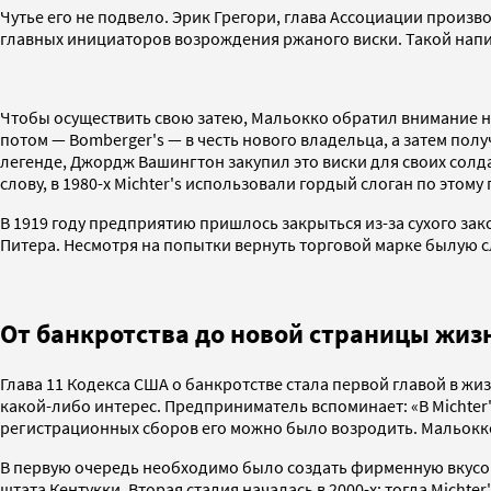
Чутье его не подвело. Эрик Грегори, глава Ассоциации прои
главных инициаторов возрождения ржаного виски. Такой напи
Чтобы осуществить свою затею, Мальокко обратил внимание на 
потом — Bomberger's — в честь нового владельца, а затем полу
легенде, Джордж Вашингтон закупил это виски для своих солд
слову, в 1980-х Michter's использовали гордый слоган по этом
В 1919 году предприятию пришлось закрыться из-за сухого зако
Питера. Несмотря на попытки вернуть торговой марке былую с
От банкротства до новой страницы жиз
Глава 11 Кодекса США о банкротстве стала первой главой в жиз
какой-либо интерес. Предприниматель вспоминает: «В Michter's 
регистрационных сборов его можно было возродить. Мальокко т
В первую очередь необходимо было создать фирменную вкусову
штата Кентукки. Вторая стадия началась в 2000-х: тогда Micht