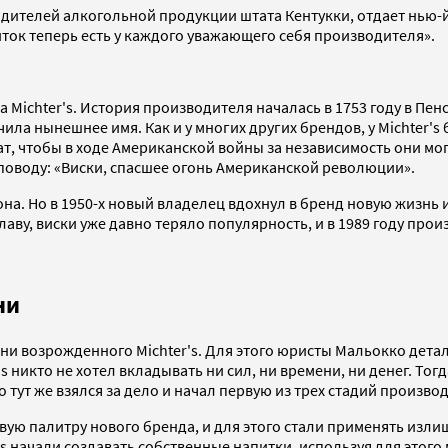
зводителей алкогольной продукции штата Кентукки, отдает нь
ток теперь есть у каждого уважающего себя производителя».
Michter's. История производителя началась в 1753 году в Пен
чила нынешнее имя. Как и у многих других брендов, у Michter'
ат, чтобы в ходе Американской войны за независимость они мо
у поводу: «Виски, спасшее огонь Американской революции».
на. Но в 1950-х новый владелец вдохнул в бренд новую жизнь и 
лаву, виски уже давно теряло популярность, и в 1989 году пр
ни
ни возрожденного Michter's. Для этого юристы Мальокко деталь
никто не хотел вкладывать ни сил, ни времени, ни денег. Тогда
ут же взялся за дело и начал первую из трех стадий производ
ю палитру нового бренда, и для этого стали применять излиш
er's начали создавать собственные напитки, используя для этог