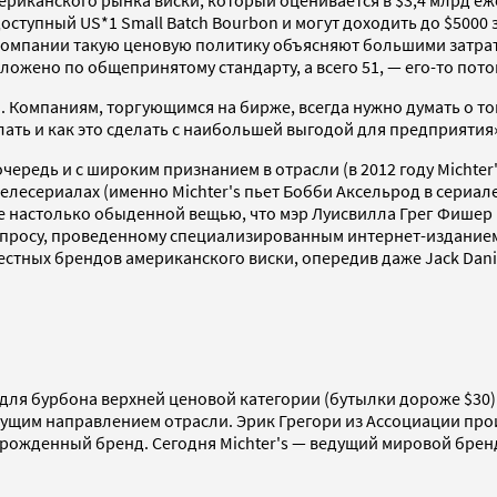
мериканского рынка виски, который оценивается в $3,4 млрд е
 доступный US*1 Small Batch Bourbon и могут доходить до $500
В компании такую ценовую политику объясняют большими затрата
ложено по общепринятому стандарту, а всего 51, — его-то пото
. Компаниям, торгующимся на бирже, всегда нужно думать о то
лать и как это сделать с наибольшей выгодой для предприятия
очередь и с широким признанием в отрасли (в 2012 году Michte
 телесериалах (именно Michter's пьет Бобби Аксельрод в сери
же настолько обыденной вещью, что мэр Луисвилла Грег Фишер
о опросу, проведенному специализированным интернет-изданием 
естных брендов американского виски, опередив даже Jack Daniel
 для бурбона верхней ценовой категории (бутылки дороже $30)
стущим направлением отрасли. Эрик Грегори из Ассоциации пр
зрожденный бренд. Сегодня Michter's — ведущий мировой брен