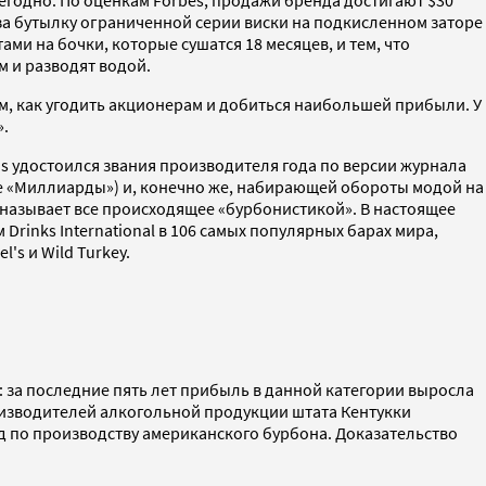
жегодно. По оценкам Forbes, продажи бренда достигают $30
0 за бутылку ограниченной серии виски на подкисленном заторе
ми на бочки, которые сушатся 18 месяцев, и тем, что
м и разводят водой.
м, как угодить акционерам и добиться наибольшей прибыли. У
».
r's удостоился звания производителя года по версии журнала
але «Миллиарды») и, конечно же, набирающей обороты модой на
 называет все происходящее «бурбонистикой». В настоящее
Drinks International в 106 самых популярных барах мира,
's и Wild Turkey.
: за последние пять лет прибыль в данной категории выросла
оизводителей алкогольной продукции штата Кентукки
д по производству американского бурбона. Доказательство