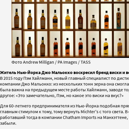
Фото Andrew Milligan / PA Images / TASS
Житель Нью-Йорка Джо Мальокко воскресил бренд виски и в
В 2015 году Пэм Хайлманн, новый главный специалист по дисти
компании Джо Мальокко: из нескольких тонн зерна она смогла 
была важна на предыдущем месте работы Хайлманн, заводе тор
другое: «Это замечательно, Пэм, но какое это виски на вкус?»
Для 60-летнего предпринимателя из Нью-Йорка подобная прямо
главным стимулом к тому, тому вернуть Michter's с того света
работавший тогда в компании Chatham Imports на Манхэттене,
забыли.