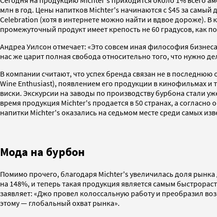
Сегодня на продукцию Michter's приходится около 1% всего а
млн в год. Цены напитков Michter's начинаются с $45 за самый
Celebration (хотя в интернете можно найти и вдвое дороже). 
промежуточный продукт имеет крепость не 60 градусов, как по
Андреа Уилсон отмечает: «Это совсем иная философия бизнеса
нас же царит полная свобода относительно того, что нужно де
В компании считают, что успех бренда связан не в последнюю 
Wine Enthusiast), появлением его продукции в кинофильмах и
виски. Экскурсии на заводы по производству бурбона стали у
время продукция Michter's продается в 50 странах, а согласн
напитки Michter's оказались на седьмом месте среди самых изв
Мода на бурбон
Помимо прочего, благодаря Michter's увеличилась доля рынка
на 148%, и теперь такая продукция является самым быстрора
заявляет: «Джо провел колоссальную работу и преобразил во
этому — глобальный охват рынка».