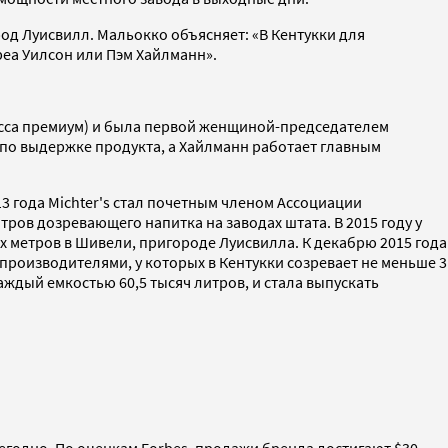
род Луисвилл. Мальокко объясняет: «В Кентукки для
дреа Уилсон или Пэм Хайлманн».
асса премиум) и была первой женщиной-председателем
по выдержке продукта, а Хайлманн работает главным
13 года Michter's стал почетным членом Ассоциации
ров дозревающего напитка на заводах штата. В 2015 году у
 метров в Шивели, пригороде Луисвилла. К декабрю 2015 года
 производителями, у которых в Кентукки созревает не меньше 3
дый емкостью 60,5 тысяч литров, и стала выпускать