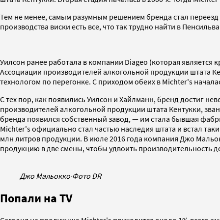
Тем не менее, самым разумным решением бренда стал переезд 
производства виски есть все, что так трудно найти в Пенсиль
Уилсон ранее работала в компании Diageo (которая является
Ассоциации производителей алкогольной продукции штата Кен
технологом по перегонке. С приходом обеих в Michter's начала
С тех пор, как появились Уилсон и Хайлманн, бренд достиг нев
производителей алкогольной продукции штата Кентукки, звани
бренда появился собственный завод, — им стала бывшая фабри
Michter's официально стал частью наследия штата и встал так
млн литров продукции. В июле 2016 года компания Джо Мальо
продукцию в две смены, чтобы удвоить производительность до 
Джо Мальокко
·
Фото DR
Попали на TV