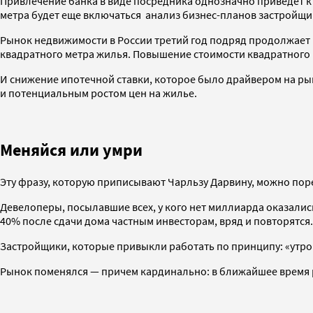
Привлечение банка в виде посредника однозначно приведет к
метра будет еще включаться анализ бизнес-планов застройщи
Рынок недвижимости в России третий год подряд продолжает 
квадратного метра жилья. Повышение стоимости квадратного 
И снижение ипотечной ставки, которое было драйвером на ры
и потенциальным ростом цен на жилье.
Меняйся или умри
Эту фразу, которую приписывают Чарльзу Дарвину, можно порек
Девелоперы, посылавшие всех, у кого нет миллиарда оказалис
40% после сдачи дома частным инвесторам, вряд и повторятся.
Застройщики, которые привыкли работать по принципу: «утро
Рынок поменялся — причем кардинально: в ближайшее время р