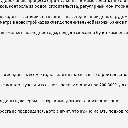
 удорожанию процесса строительства: помимо собственно стои
ков, контроль за ходом строительства, регулярный мониторин
находится в стадии стагнации — на сегодняшний день с трудо
метра в новостройках за счет дополнительной маржи банков п
нке жилья в последние годы, вряд ли способно будет компен
омендовать всем, кто, так или иначе связан со строительство
ь сами там, куда они всех посылали. Истории про 200-300% до
м деньги, вечером — квартиры», доживают последние дни.
оста не предвидится, а это значит, что нужно менять подход