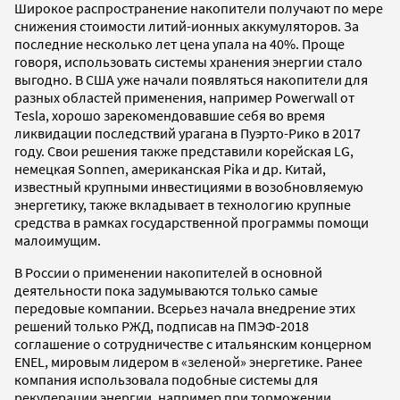
Широкое распространение накопители получают по мере
снижения стоимости литий-ионных аккумуляторов. За
последние несколько лет цена упала на 40%. Проще
говоря, использовать системы хранения энергии стало
выгодно. В США уже начали появляться накопители для
разных областей применения, например Powerwall от
Tesla, хорошо зарекомендовавшие себя во время
ликвидации последствий урагана в Пуэрто-Рико в 2017
году. Свои решения также представили корейская LG,
немецкая Sonnen, американская Pika и др. Китай,
известный крупными инвестициями в возобновляемую
энергетику, также вкладывает в технологию крупные
средства в рамках государственной программы помощи
малоимущим.
В России о применении накопителей в основной
деятельности пока задумываются только самые
передовые компании. Всерьез начала внедрение этих
решений только РЖД, подписав на ПМЭФ-2018
соглашение о сотрудничестве с итальянским концерном
ENEL, мировым лидером в «зеленой» энергетике. Ранее
компания использовала подобные системы для
рекуперации энергии, например при торможении