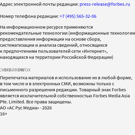
Адрес электронной почты редакции:
press-release@forbes.ru
Номер телефона редакции:
+7 (495) 565-32-06
На информационном ресурсе применяются
рекомендательные технологии (информационные технологии
предоставления информации на основе сбора,
систематизации и анализа сведений, относящихся
к предпочтениям пользователей сети «Интернет»,
находящихся на территории Российской Федерации)
СМИ2
SPARROW
INFOX
Перепечатка материалов и использование их в любой форме,
в том числе и в электронных СМИ, возможны только с
письменного разрешения редакции. Товарный знак Forbes
является исключительной собственностью Forbes Media Asia
Pte. Limited. Все права защищены.
AO «АС Рус Медиа»
·
2026
16+