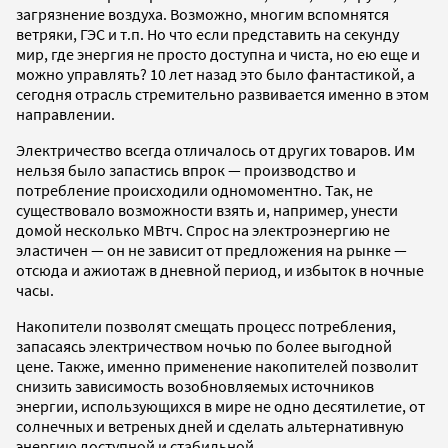
загрязнение воздуха. Возможно, многим вспомнятся
ветряки, ГЭС и т.п. Но что если представить на секунду
мир, где энергия не просто доступна и чиста, но ею еще и
можно управлять? 10 лет назад это было фантастикой, а
сегодня отрасль стремительно развивается именно в этом
направлении.
Электричество всегда отличалось от других товаров. Им
нельзя было запастись впрок — производство и
потребление происходили одномоментно. Так, не
существовало возможности взять и, например, унести
домой несколько МВтч. Спрос на электроэнергию не
эластичен — он не зависит от предложения на рынке —
отсюда и ажиотаж в дневной период, и избыток в ночные
часы.
Накопители позволят смещать процесс потребления,
запасаясь электричеством ночью по более выгодной
цене. Также, именно применение накопителей позволит
снизить зависимость возобновляемых источников
энергии, использующихся в мире не одно десятилетие, от
солнечных и ветреных дней и сделать альтернативную
энергию доступной и стабильной.