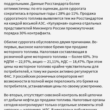
поддельными. Данные Росстандарта более
оптимистичны: по его оценкам, доля суррогата
сократилась в прошлые годы с 28% до 11%. Продажа
суррогатного топлива выявляется тем же Росстандартом
на каждой восьмой АЗС. «Кулуарная» оценка отдельных
представителей Минэнерго России промежуточная:
порядка 30% контрафакта.
Обилие суррогата обусловлено двумя причинами. Во-
первых, высокое налоговое бремя при продаже
моторного топлива. Налоговая составляющая в
розничной цене моторного топлива — более 60%. Это
НДПИ — 22,97%, акциз — 21,11%, НДС — 18,47%. При этом
цены на моторное топливо крайне чувствительны для
потребителей, к тому же рынок активно регулируется
ФАС. У российских розничных операторов нет
возможности в полной мере переложить это бремя на
потребителя, устанавливая цены по своему усмотрению.
Во-вторых, отсутствует сквозной контроль всей цепочки
от добычи нефти до продажи топлива. Налоговые органы
сегодня контролируют только отдельные элементы этой
цепочки — например, НДС. В некоторых добывающих