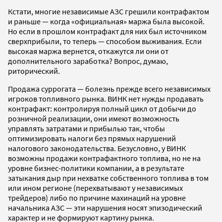
Кстати, многие независимые АЗС грешили контрафактом
и раньше — когда «официальная» маржа была высокой.
Но если в прошлом контрафакт для них был источником
сверхприбыли, то теперь — способом выживания. Если
высокая маржа вернется, откажутся ли они от
дополнительного заработка? Вопрос, думаю,
риторический.
Продажа суррогата — болезнь прежде всего независимых
игроков топливного рынка. ВИНК нет нужды продавать
контрафакт: контролируя полный цикл от добычи до
розничной реализации, они имеют возможность
управлять затратами и прибылью так, чтобы
оптимизировать налоги без прямых нарушений
налогового законодательства. Безусловно, у ВИНК
возможны продажи контрафактного топлива, но не на
уровне бизнес-политики компании, а в результате
затыкания дыр при нехватке собственного топлива в том
или ином регионе (перехватывают у независимых
трейдеров) либо по причине махинаций на уровне
начальника АЗС — эти нарушения носят эпизодический
характер и не формируют картину рынка.