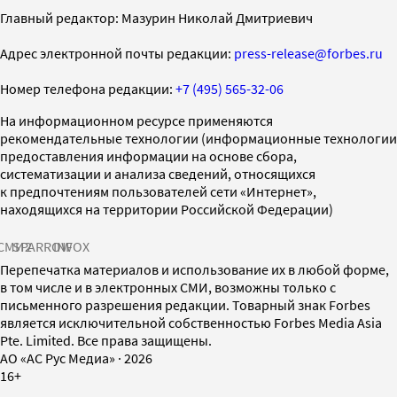
Главный редактор: Мазурин Николай Дмитриевич
Адрес электронной почты редакции:
press-release@forbes.ru
Номер телефона редакции:
+7 (495) 565-32-06
На информационном ресурсе применяются
рекомендательные технологии (информационные технологии
предоставления информации на основе сбора,
систематизации и анализа сведений, относящихся
к предпочтениям пользователей сети «Интернет»,
находящихся на территории Российской Федерации)
СМИ2
SPARROW
INFOX
Перепечатка материалов и использование их в любой форме,
в том числе и в электронных СМИ, возможны только с
письменного разрешения редакции. Товарный знак Forbes
является исключительной собственностью Forbes Media Asia
Pte. Limited. Все права защищены.
AO «АС Рус Медиа»
·
2026
16+