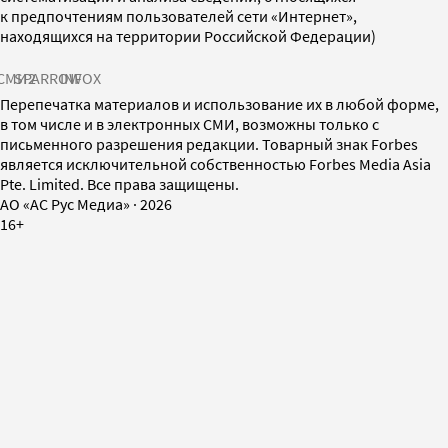
к предпочтениям пользователей сети «Интернет»,
находящихся на территории Российской Федерации)
СМИ2
SPARROW
INFOX
Перепечатка материалов и использование их в любой форме,
в том числе и в электронных СМИ, возможны только с
письменного разрешения редакции. Товарный знак Forbes
является исключительной собственностью Forbes Media Asia
Pte. Limited. Все права защищены.
AO «АС Рус Медиа»
·
2026
16+