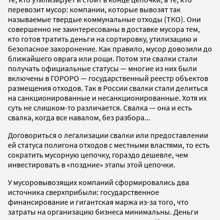
перевозит мусор: компании, которые вывозят так
называемые твердые коммунальные отходы (ТКО). Они
совершенно не заинтересованы в доставке мусора тем,
кто готов тратить деньги на сортировку, утилизацию и
безопасное захоронение. Как правило, мусор довозили до
ближайшего оврага или рощи. Потом эти свалки стали
получать официальные статусы — многие из них были
включены в ГОРОРО — государственный реестр объектов
размещения отходов. Так в России свалки стали делиться
на санкционированные и несанкционированные. Хотя их
суть не слишком-то различается. Свалка — она и есть
свалка, когда все навалом, без разбора...
Договориться о легализации свалки или предоставлении
ей статуса полигона отходов с местными властями, то есть
сократить мусорную цепочку, гораздо дешевле, чем
инвестировать в «поздние» этапы этой цепочки.
У мусоровывозящих компаний сформировались два
источника сверхприбыли: государственное
финансирование и гигантская маржа из-за того, что
затраты на организацию бизнеса минимальны. Деньги