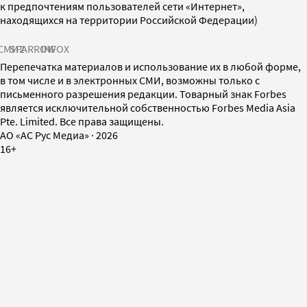
к предпочтениям пользователей сети «Интернет»,
находящихся на территории Российской Федерации)
СМИ2
SPARROW
INFOX
Перепечатка материалов и использование их в любой форме,
в том числе и в электронных СМИ, возможны только с
письменного разрешения редакции. Товарный знак Forbes
является исключительной собственностью Forbes Media Asia
Pte. Limited. Все права защищены.
AO «АС Рус Медиа»
·
2026
16+