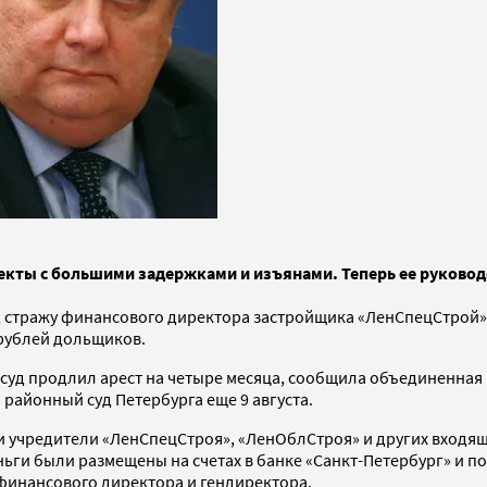
екты с большими задержками и изъянами. Теперь ее руковод
 стражу финансового директора застройщика «ЛенСпецСтрой» Ел
рублей дольщиков.
йсуд продлил арест на четыре месяца, сообщила объединенная
 районный суд Петербурга еще 9 августа.
 и учредители «ЛенСпецСтроя», «ЛенОблСтроя» и других входя
ньги были размещены на счетах в банке «Санкт-Петербург» и 
 финансового директора и гендиректора.