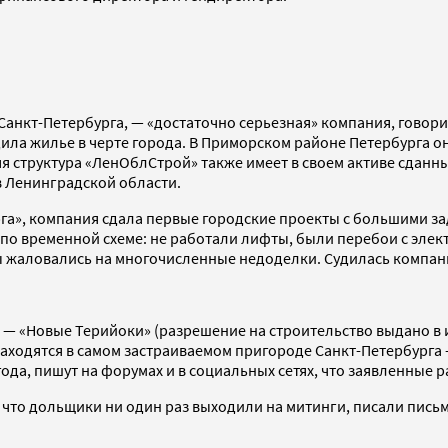
нкт-Петербурга, — «достаточно серьезная» компания, говори
ила жилье в черте города. В Приморском районе Петербурга 
 структура «ЛенОблСтрой» также имеет в своем активе сданны
в Ленинградской области.
га», компания сдала первые городские проекты с большими за
 временной схеме: не работали лифты, были перебои с электро
ы жаловались на многочисленные недоделки. Судилась компан
 — «Новые Терийоки» (разрешение на строительство выдано в 
ты находятся в самом застраиваемом пригороде Санкт-Петербург
ода, пишут на форумах и в социальных сетях, что заявленные р
, что дольщики ни один раз выходили на митинги, писали письм