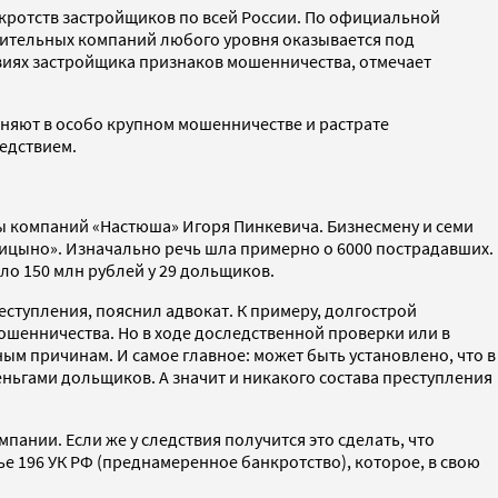
кротств застройщиков по всей России. По официальной
троительных компаний любого уровня оказывается под
твиях застройщика признаков мошенничества, отмечает
няют в особо крупном мошенничестве и растрате
едствием.
пы компаний «Настюша» Игоря Пинкевича. Бизнесмену и семи
цыно». Изначально речь шла примерно о 6000 пострадавших.
ло 150 млн рублей у 29 дольщиков.
ступления, пояснил адвокат. К примеру, долгострой
мошенничества. Но в ходе доследственной проверки или в
м причинам. И самое главное: может быть установлено, что в
ньгами дольщиков. А значит и никакого состава преступления
нии. Если же у следствия получится это сделать, что
ье 196 УК РФ (преднамеренное банкротство), которое, в свою