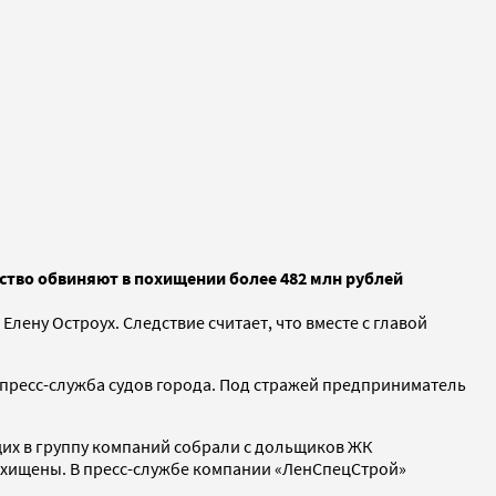
ство обвиняют в похищении более 482 млн рублей
ену Остроух. Следствие считает, что вместе с главой
 пресс-служба судов города. Под стражей предприниматель
щих в группу компаний собрали с дольщиков ЖК
похищены. В пресс-службе компании «ЛенСпецСтрой»