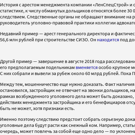
История с арестом менеджмента компании «ЛенСпецСтрой» и о
статистике, к числу обманутых дольщиков относятся более 30 
следствием. Следственные органы не обращают внимание на р
руководитель уголовно-правовой практики коллегии адвокато
Недавний пример — арест генерального директора и фактичес
56,6 млн рублей при строительстве СИЗО. Он
находится
под до
Другой пример — завершение в августе 2018 года расследова
его предполагаемым подельникам
вменяется
особо крупное м
C них собрали и вывели за рубеж около 60 млрд рублей. Пока 
Между тем, мошенничество еще нужно доказать. Факт наличия 
остановился, застройщик не отвечает на звонки дольщиков, н
рамках возбужденного уголовного дела может быть доказано,
действиях менеджмента застройщика и его бенефициаров отсу
быть не может, хотя признаки есть.
Именно поэтому следствию предстоит собрать серьезную доказ
уголовные дела будут расти как снежный ком. Например, статья
очередь, может повлечь за собой еще одно дело — по уклонени