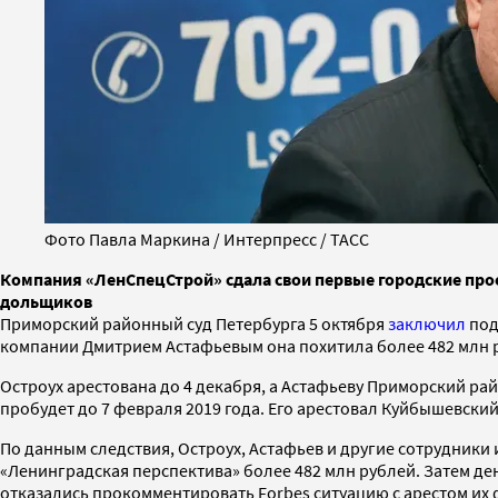
Фото Павла Маркина / Интерпресс / ТАСС
Компания «ЛенСпецСтрой» сдала свои первые городские про
дольщиков
Приморский районный суд Петербурга 5 октября
заключил
под
компании Дмитрием Астафьевым она похитила более 482 млн 
Остроух арестована до 4 декабря, а Астафьеву Приморский ра
пробудет до 7 февраля 2019 года. Его арестовал Куйбышевский
По данным следствия, Остроух, Астафьев и другие сотрудники
«Ленинградская перспектива» более 482 млн рублей. Затем де
отказались прокомментировать Forbes ситуацию с арестом их