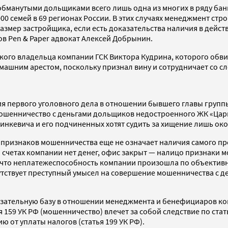
бманутыми дольщиками всего лишь одна из многих в ряду бан
000 семей в 69 регионах России. В этих случаях менеджмент с
азмер застройщика, если есть доказательства наличия в дейс
в Pen & Paper адвокат Алексей Добрынин.
кого владельца компании ГСК Виктора Кудрина, которого обви
машним арестом, поскольку признал вину и сотрудничает со сл
ния первого уголовного дела в отношении бывшего главы груп
ошенничество с деньгами дольщиков недостроенного ЖК «Цари
Пинкевича и его подчиненных хотят судить за хищение лишь око
признаков мошенничества еще не означает наличия самого пре
а счетах компании нет денег, офис закрыт — налицо признаки 
 что неплатежеспособность компании произошла по объективны
тствует преступный умысел на совершение мошенничества с де
ательную базу в отношении менеджмента и бенефициаров компа
 159 УК РФ (мошенничество) влечет за собой следствие по стат
ю от уплаты налогов (статья 199 УК РФ).