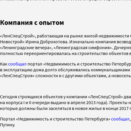
Компания с опытом
«ЛенСпецСтрой», работающая на рынке жилой недвижимости Са
Новострой» Ирина Доброхотова. Изначально компания возвод
«Ленинградские вечера», «Ленинградская симфония». Дочерняя
полностью переориентировалась на строительство объектов 
Как
сообщал
портал «Недвижимость и строительство Петербур
в эксплуатацию дома долго обслуживались коммунальщиками по
«ЛенСпецСтроя» сложности и с другими объектами, а новосел
Сегодня строящихся объектов у компании «ЛенСпецСтрой» два
на корпуса I и II очереди выдано в апреле 2013 года). Проек
которые должны были заселяться в новое жилье в конце 2017 г
Портал «Недвижимость и строительство Петербурга»
сообщал
Путину.