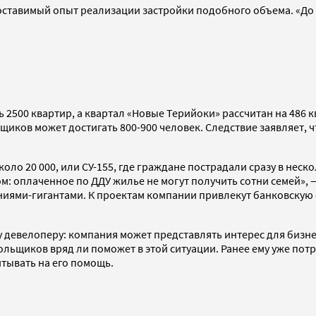
оставимый опыт реализации застройки подобного объема. «До 
 2500 квартир, а квартал «Новые Терийоки» рассчитан на 486 
щиков может достигать 800-900 человек. Следствие заявляет, 
коло 20 000, или СУ-155, где граждане пострадали сразу в нес
м: оплаченное по ДДУ жилье не могут получить сотни семей», 
аниями-гигантами. К проектам компании привлекут банковскую 
девелоперу: компания может представлять интерес для бизнес
льщиков вряд ли поможет в этой ситуации. Ранее ему уже пот
тывать на его помощь.