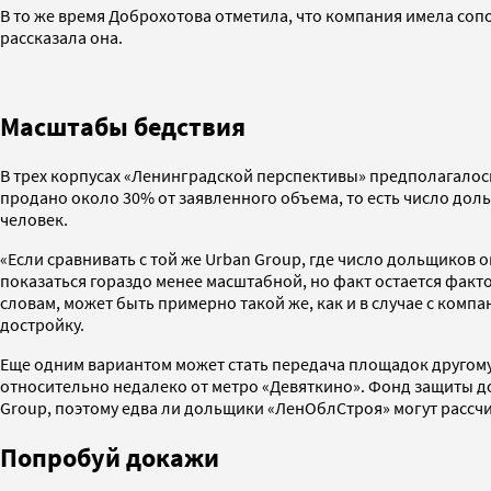
В то же время Доброхотова отметила, что компания имела соп
рассказала она.
Масштабы бедствия
В трех корпусах «Ленинградской перспективы» предполагалось
продано около 30% от заявленного объема, то есть число доль
человек.
«Если сравнивать с той же Urban Group, где число дольщиков о
показаться гораздо менее масштабной, но факт остается факто
словам, может быть примерно такой же, как и в случае с комп
достройку.
Еще одним вариантом может стать передача площадок другому 
относительно недалеко от метро «Девяткино». Фонд защиты до
Group, поэтому едва ли дольщики «ЛенОблСтроя» могут рассчи
Попробуй докажи