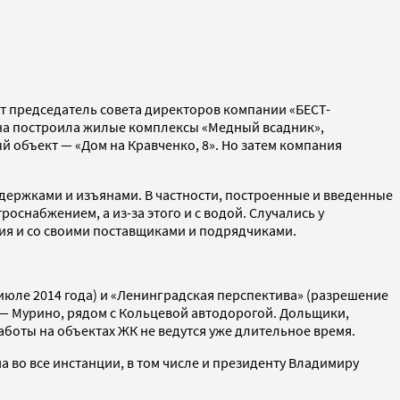
т председатель совета директоров компании «БЕСТ-
она построила жилые комплексы «Медный всадник»,
й объект — «Дом на Кравченко, 8». Но затем компания
держками и изъянами. В частности, построенные и введенные
снабжением, а из-за этого и с водой. Случались у
ия и со своими поставщиками и подрядчиками.
июле 2014 года) и «Ленинградская перспектива» (разрешение
а — Мурино, рядом с Кольцевой автодорогой. Дольщики,
аботы на объектах ЖК не ведутся уже длительное время.
а во все инстанции, в том числе и президенту Владимиру