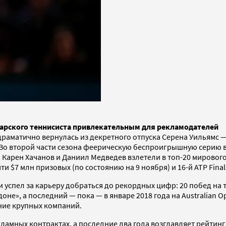
арского теннисиста привлекательным для рекламодателей
драматично вернулась из декретного отпуска Серена Уильямс 
. Во второй части сезона феерическую беспроигрышную серию в
 Карен Хачанов и Даниил Медведев взлетели в топ-20 мировог
и $7 млн призовых (по состоянию на 9 ноября) и 16-й ATP Final
 и успел за карьеру добраться до рекордных цифр: 20 побед на
оне», а последний — пока — в январе 2018 года на Australian 
ние крупных компаний.
екламных контрактах, а последние два года возглавляет рейти