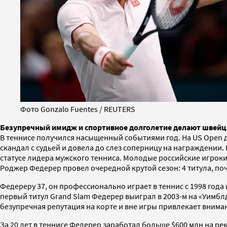
Фото Gonzalo Fuentes / REUTERS
Безупречный имидж и спортивное долголетие делают швейц
В теннисе получился насыщенный событиями год. На US Open 
скандал с судьей и довела до слез соперницу на награждении
статусе лидера мужского тенниса. Молодые российские игроки
Роджер Федерер провел очередной крутой сезон: 4 титула, почт
Федереру 37, он профессионально играет в теннис с 1998 года
первый титул Grand Slam Федерер выиграл в 2003-м на «Уимблд
безупречная репутация на корте и вне игры привлекает внима
За 20 лет в теннисе Федерер заработал больше $600 млн на р