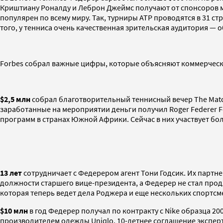
Криштиану Роналду и Леброн Джеймс получают от спонсоров м
популярен по всему миру. Так, турниры АТР проводятся в 31 с
того, у тенниса очень качественная зрительская аудитория — 
Forbes собрал важные цифры, которые объясняют коммерчес
$2,
5 млн
собрал благотворительный теннисный вечер The Match 
заработанные на мероприятии деньги получил Roger Federer Fo
программ в странах Южной Африки. Сейчас в них участвует бол
13 лет
сотрудничает с Федерером агент Тони Годсик. Их партнер
должности старшего вице-президента, а Федерер не стал прод
которая теперь ведет дела Роджера и еще нескольких спортсме
$10 млн
в год Федерер получал по контракту с Nike образца 20
производителем одежды Uniqlo. 10-летнее соглашение эксперт