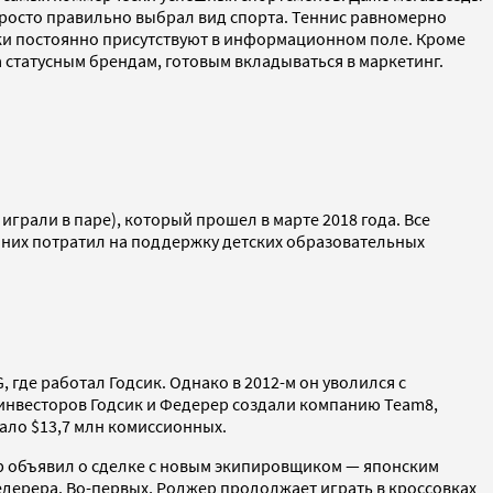
просто правильно выбрал вид спорта. Теннис равномерно
гроки постоянно присутствуют в информационном поле. Кроме
а статусным брендам, готовым вкладываться в маркетинг.
играли в паре), который прошел в марте 2018 года. Все
з них потратил на поддержку детских образовательных
 где работал Годсик. Однако в 2012-м он уволился с
 инвесторов Годсик и Федерер создали компанию Team8,
тало $13,7 млн комиссионных.
джер объявил о сделке с новым экипировщиком — японским
едерера. Во-первых, Роджер продолжает играть в кроссовках