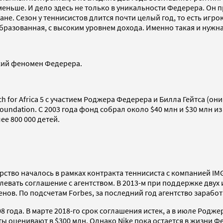
еньше. И дело здесь не только в уникальности Федерера. Он 
тране. Сезон у теннисистов длится почти целый год, то есть и
образованная, с высоким уровнем дохода. Именно такая и нужн
кий феномен Федерера.
for Africa 5 с участием Роджера Федерера и Билла Гейтса (они 
undation. C 2003 года фонд собрал около $40 млн и $30 млн и
ее 800 000 детей.
ство началось в рамках контракта теннисиста с компанией IMG,
левать соглашение с агентством. В 2013-м при поддержке двух
нов. По подсчетам Forbes, за последний год агентство зарабо
08 года. В марте 2018-го срок соглашения истек, а в июле Ро
ы оценивают в $300 млн. Однако Nike пока остается в жизни Ф