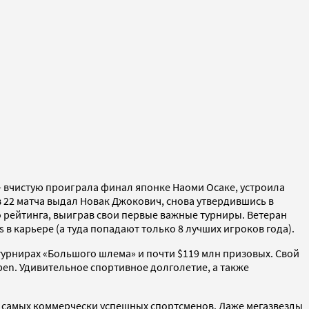
— вчистую проиграла финал японке Наоми Осаке, устроила
 22 матча выдал Новак Джокович, снова утвердившись в
о рейтинга, выиграв свои первые важные турниры. Ветеран
s в карьере (а туда попадают только 8 лучших игроков года).
 турнирах «Большого шлема» и почти $119 млн призовых. Свой
Open. Удивительное спортивное долголетие, а также
нг самых коммерчески успешных спортсменов. Даже мегазвезды