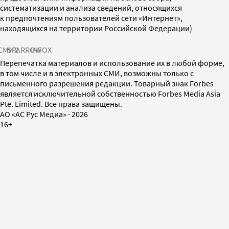
систематизации и анализа сведений, относящихся
к предпочтениям пользователей сети «Интернет»,
находящихся на территории Российской Федерации)
СМИ2
SPARROW
INFOX
Перепечатка материалов и использование их в любой форме,
в том числе и в электронных СМИ, возможны только с
письменного разрешения редакции. Товарный знак Forbes
является исключительной собственностью Forbes Media Asia
Pte. Limited. Все права защищены.
AO «АС Рус Медиа»
·
2026
16+